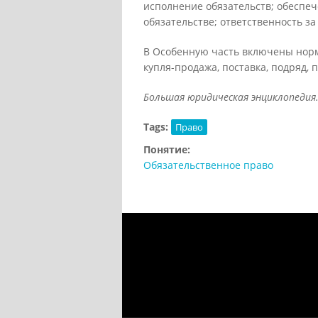
исполнение обязательств; обеспеч
обязательстве; ответственность з
В Особенную часть включены норм
купля-продажа, поставка, подряд, 
Большая юридическая энциклопедия. – 
Tags:
Право
Понятие:
Обязательственное право