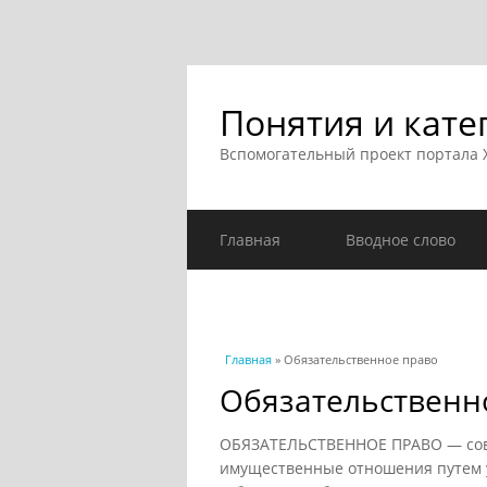
Понятия и кате
Вспомогательный проект портала
Главная
Вводное слово
Вы здесь
Главная
» Обязательственное право
Обязательственн
ОБЯЗАТЕЛЬСТВЕННОЕ ПРАВО — сов
имущественные отношения путем 