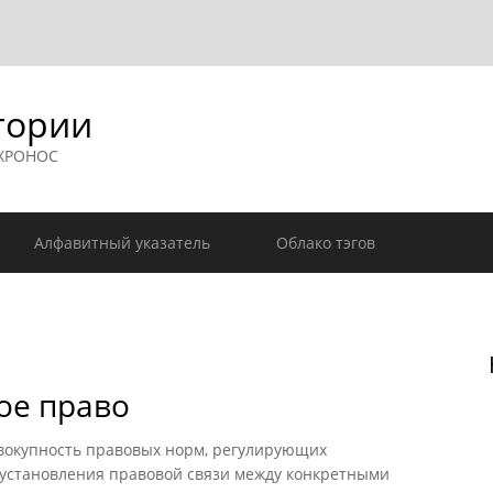
гории
 ХРОНОС
Алфавитный указатель
Облако тэгов
ое право
окупность правовых норм, регулирующих
установления правовой связи между конкретными