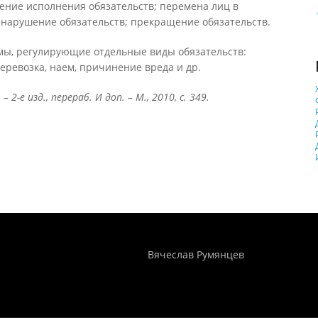
ение исполнения обязательств; перемена лиц в
а нарушение обязательств; прекращение обязательств.
ы, регулирующие отдельные виды обязательств:
перевозка, наем, причинение вреда и др.
2-е изд., перераб. И доп. – М., 2010, с. 349.
Понятия И Категории - Исторический Проект ХРОНОС
WEB-редактор
Вячеслав Румянцев