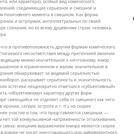
а, или характера), особый вид комического,
влений, соединяющее серьёзное и смешное и
м позитивного момента в смешном. Как форма
ронии и остроумия, интеллектуальных по своей
ере сознания, но ко всему душевному строю человека,
ера.
 что в противоположность другим формам комического,
стигаемого несоответствия между претензией явления
 сводящим мнимо значительное к ничтожному, юмор
вышенное в ограниченном и малом, значительное в
рония обнаруживает за видимой серьёзностью
наоборот, раскрывает серьёзность и значительность
ории эстетики неоднократно отмечался «субъективный»
сть «объективному» характеру других форм
оре смеющийся не отделяет себя от смешного как чего-
 иронии, сатире, остроте и т. п.), но скорее
ннее участие в том, что представляется смешным, —
м нет той конвульсивной напряжённости отталкивания,
ды смеха: внешним выражением юмора является скорее
х в юморе не носит уничтожающего или амбивалентного