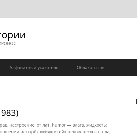
гории
 ХРОНОС
Алфавитный указатель
Облако тэгов
983)
в, настроение, от лат. humor — влага, жидкость:
ношении четырёх «жидкостей» человеческого тела,