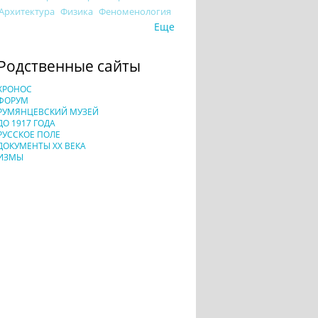
Архитектура
Физика
Феноменология
Еще
Родственные сайты
ХРОНОС
ФОРУМ
РУМЯНЦЕВСКИЙ МУЗЕЙ
ДО 1917 ГОДА
РУССКОЕ ПОЛЕ
ДОКУМЕНТЫ XX ВЕКА
ИЗМЫ