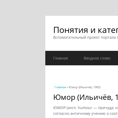
Понятия и кате
Вспомогательный проект портала
Главная
Вводное слово
Вы здесь
Главная
» Юмор (Ильичёв, 1983)
Юмор (Ильичёв, 1
ЮМОР (англ. humour — причуда, нра
согласно античному учению о соот