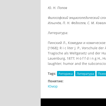
Ю. H. Попов
Философский энциклопедический слов
Ильичёв, П. Н. Федосеев, С. М. Ковалё
Литература:
Πинский Л., Комедии и комическое 
[1968]; R i с liter J. Р., Vorschule de
Tragische als Weltgesetz und der Hu
Lauenburg, 1877; H ö f f d i n g H., 
laughter; humor and the subconsciou
Tags:
Риторика
Литература
Псих
Понятие:
Юмор