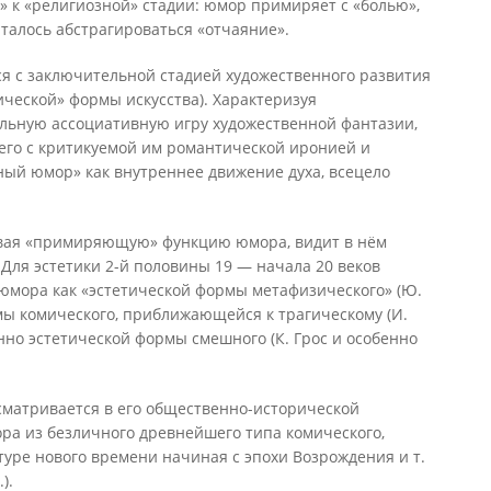
» к «религиозной» стадии: юмор примиряет с «болью»,
ыталось абстрагироваться «отчаяние».
ся с заключительной стадией художественного развития
ческой» формы искусства). Характеризуя
льную ассоциативную игру художественной фантазии,
 его с критикуемой им романтической иронией и
ный юмор» как внутреннее движение духа, всецело
ивая «примиряющую» функцию юмора, видит в нём
Для эстетики 2-й половины 19 — начала 20 веков
 юмора как «эстетической формы метафизического» (Ю.
рмы комического, приближающейся к трагическому (И.
енно эстетической формы смешного (К. Грос и особенно
сматривается в его общественно-исторической
ра из безличного древнейшего типа комического,
ьтуре нового времени начиная с эпохи Возрождения и т.
).