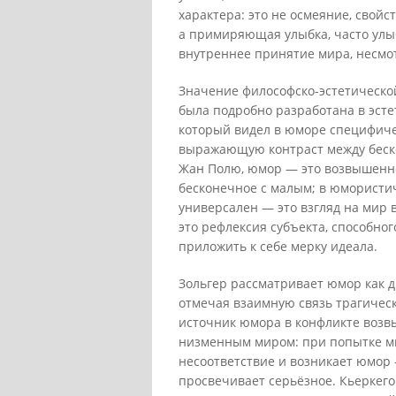
характера: это не осмеяние, свой
а примиряющая улыбка, часто улы
внутреннее принятие мира, несмот
Значение философско-эстетическо
была подробно разработана в эсте
который видел в юморе специфиче
выражающую контраст между беск
Жан Полю, юмор — это возвышенно
бесконечное с малым; в юмористич
универсален — это взгляд на мир в
это рефлексия субъекта, способног
приложить к себе мерку идеала.
Зольгер рассматривает юмор как д
отмечая взаимную связь трагическ
источник юмора в конфликте возв
низменным миром: при попытке мы
несоответствие и возникает юмор
просвечивает серьёзное. Кьеркего