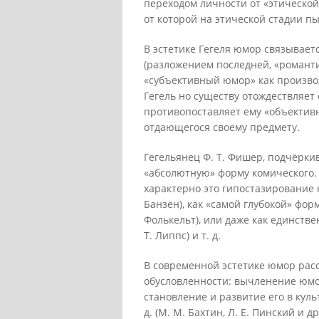
переходом личности от «этической
от которой на этической стадии п
В эстетике Гегеля юмор связывает
(разложением последней, «романти
«субъективный юмор» как произво
Гегель но существу отождествляет
противопоставляет ему «объектив
отдающегося своему предмету.
Гегельянец Ф. Т. Фишер, подчёрк
«абсолютную» форму комического. 
характерно это гипостазирование
Банзен), как «самой глубокой» фо
Фолькельт), или даже как единств
Т. Липпс) и т. д.
В современной эстетике юмор рас
обусловленности: вычленение юмо
становление и развитие его в кул
д. (Μ. Μ. Бахтин, Л. Е. Пинский и др.