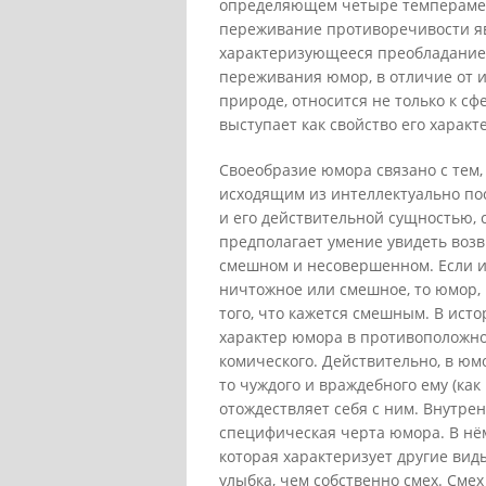
определяющем четыре темперамент
переживание противоречивости я
характеризующееся преобладание
переживания юмор, в отличие от и
природе, относится не только к сф
выступает как свойство его характ
Своеобразие юмора связано с тем,
исходящим из интеллектуально по
и его действительной сущностью,
предполагает умение увидеть воз
смешном и несовершенном. Если и
ничтожное или смешное, то юмор, 
того, что кажется смешным. В ист
характер юмора в противоположно
комического. Действительно, в юм
то чуждого и враждебного ему (как в
отождествляет себя с ним. Внутре
специфическая черта юмора. В нё
которая характеризует другие ви
улыбка, чем собственно смех. Сме