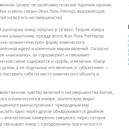
ственное сатире, не релятивистическое парение иронии,
бка «сквозь слезы» (Жан Поль Рихтер), выражающая
ря на все его несовершенства.
й категории юмор получил в 18 веке. Теория юмора
тике романтизма, прежде всего Жан Поль Рихтером,
ски «романтическую» форму комического,
онечной идеей и конечным миром явлений. Согласно
е «наизнанку», он соразмеряет и связывает
еской смехе содержится и скорбь, и величие. Юмор
 целом, а не отдельные его явления, и субъективен —
о поставить себя на место комического объекта и
войственное чувство величия и несовершенства бытия,
ого и комического в юморе. Шопенгауэр видит
ышенного умонастроения с чужеродным ему
слить одно через другое обнаруживается двойное
 — впечатление намеренно смешного, через которое
р связывает юмор с преодолением трагического и