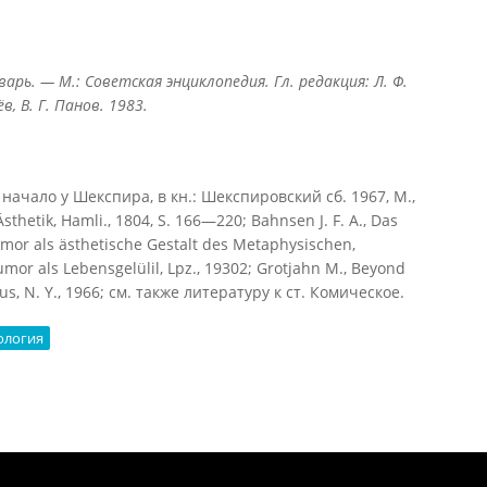
арь. — М.: Советская энциклопедия. Гл. редакция: Л. Ф.
в, В. Г. Панов. 1983.
начало у Шекспира, в кн.: Шекспировский сб. 1967, М.,
r Ästhetik, Hamli., 1804, S. 166—220; Bahnsen J. F. A., Das
mor als ästhetische Gestalt des Metaphysischen,
Humor als Lebensgelülil, Lpz., 19302; Grotjahn M., Beyond
s, N. Y., 1966; см. также литературу к ст. Комическое.
ология