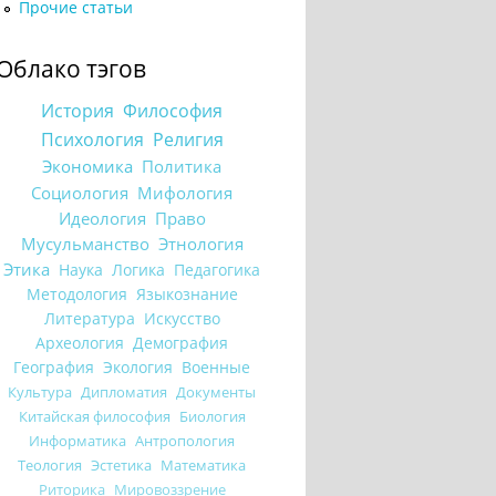
Прочие статьи
Облако тэгов
История
Философия
Психология
Религия
Экономика
Политика
Социология
Мифология
Идеология
Право
Мусульманство
Этнология
Этика
Наука
Логика
Педагогика
Методология
Языкознание
Литература
Искусство
Археология
Демография
География
Экология
Военные
Культура
Дипломатия
Документы
Китайская философия
Биология
Информатика
Антропология
Теология
Эстетика
Математика
Риторика
Мировоззрение