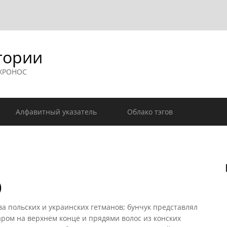
гории
 ХРОНОС
Алфавитный указатель
Облако тэгов
)
ва польских и украинских гетманов; бунчук представлял
аром на верхнем конце и прядями волос из конских