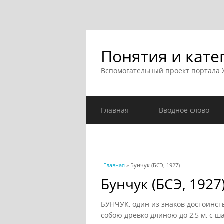
Понятия и кате
Вспомогательный проект портала
Главная
Вводное слово
Вы здесь
Главная
» Бунчук (БСЭ, 1927)
Бунчук (БСЭ, 1927
БУНЧУК, один из знаков достоинст
собою древко длиною до 2,5 м, с ш