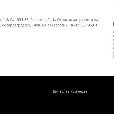
1-2, С., 1934-36; Георгиев Г. И., Относно датуването на
ларовградско, "Изв. на археологич. ин-т", С., 1959, т.
Понятия И Категории - Исторический Проект ХРОНОС
WEB-редактор
Вячеслав Румянцев