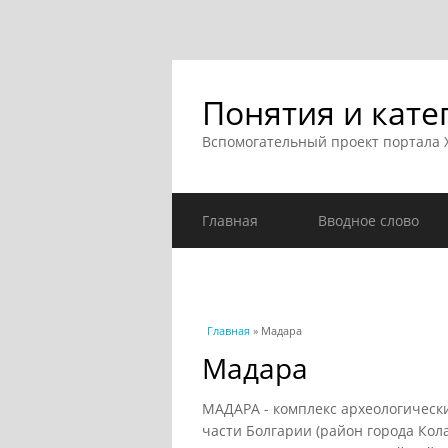
Понятия и кате
Вспомогательный проект портала
Главная
Вводное слово
Вы здесь
Главная
» Мадара
Мадара
МАДАРА - комплекс археологическ
части Болгарии (район города Кола