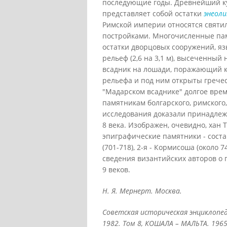
последующие годы. Древнейший ку
представляет собой остатки
энеоли
Римской империи относятся святи
постройками. Многочисленные памя
остатки дворцовых сооружений, я
рельеф (2,6 на 3,1 м), высеченный
всадник на лошади, поражающий к
рельефа и под ним открыты гречес
"Мадарском всаднике" долгое врем
памятникам болгарского, римского,
исследования доказали принадлежн
8 века. Изображен, очевидно, хан
эпиграфические памятники - соста
(701-718), 2-я - Кормисоша (около 7
сведения византийских авторов о 
9 веков.
Н. Я. Мернерт. Москва.
Советская историческая энциклопед
1982. Том 8, КОШАЛА – МАЛЬТА. 1965