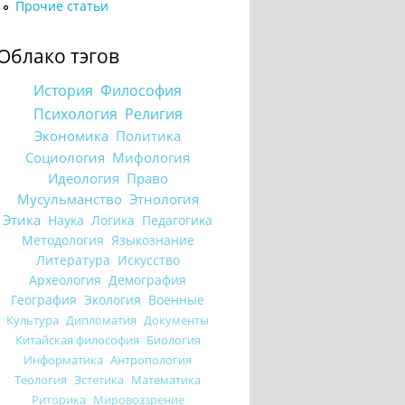
Прочие статьи
Облако тэгов
История
Философия
Психология
Религия
Экономика
Политика
Социология
Мифология
Идеология
Право
Мусульманство
Этнология
Этика
Наука
Логика
Педагогика
Методология
Языкознание
Литература
Искусство
Археология
Демография
География
Экология
Военные
Культура
Дипломатия
Документы
Китайская философия
Биология
Информатика
Антропология
Теология
Эстетика
Математика
Риторика
Мировоззрение