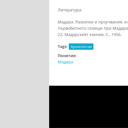
Литература:
Мадара. Разкопки и проучвания, кн. 
първобитното селище при Мадара, Ко
22; Мадарският конник, С., 1956.
Tags:
Археология
Понятие:
Мадара