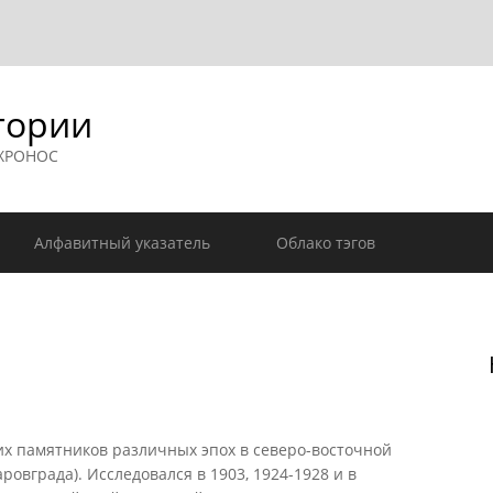
гории
 ХРОНОС
Алфавитный указатель
Облако тэгов
их памятников различных эпох в северо-восточной
ровграда). Исследовался в 1903, 1924-1928 и в