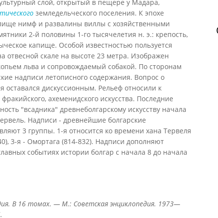
льтурный слой, открытый в пещере у Мадара,
тического
земледельческого поселения. К эпохе
лище нимф и развалины виллы с хозяйственными
тники 2-й половины 1-го тысячелетия н. э.: крепость,
зыческое капище. Особой известностью пользуется
 на отвесной скале на высоте 23 метра. Изображен
опьем льва и сопровождаемый собакой. По сторонам
кие надписи летописного содержания. Вопрос о
я оставался дискуссионным. Рельеф относили к
 фракийского, ахеменидского искусства. Последние
ость "всадника" древнеболгарскому искусству начала
 Тервель. Надписи - древнейшие болгарские
вляют 3 группы. 1-я относится ко времени хана Тервеля
40), 3-я - Омортага (814-832). Надписи дополняют
главных событиях истории болгар с начала 8 до начала
ия. В 16 томах. — М.: Советская энциклопедия. 1973—
.