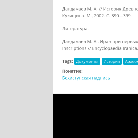
Дандамаев М. А. // История Древнег
Кузищина. М., 2002. С. 390—399.
Литература:
Дандамаев М. А., Иран при первых А
Inscriptions // Encyclopaedia Iranica.
Tags:
Документы
История
Архео
Понятие:
Бехистунская надпись