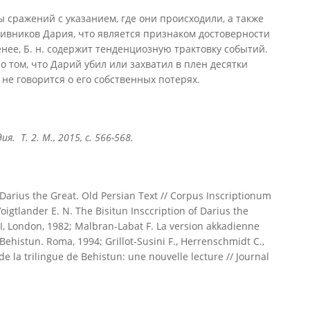
сражений с указанием, где они происходили, а также
тивников Дария, что является признаком достоверности
нее, Б. н. содержит тенденциозную трактовку событий.
 о том, что Дарий убил или захватил в плен десятки
не говорится о его собственных потерях.
дия. Т
. 2. М
., 2015, с
. 566-568.
 Darius the Great. Old Persian Text // Corpus Inscriptionum
oigtlander E. N. The Bisitun Insccription of Darius the
 II, London, 1982; Malbran-Labat F. La version akkadienne
à Behistun. Roma, 1994; Grillot-Susini F., Herrenschmidt C.,
e la trilingue de Behistun: une nouvelle lecture // Journal