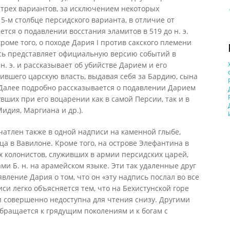
 трех вариантов, за исключением некоторых
5-м столбце персидского варианта, в отличие от
ется о подавлении восстания эламитов в 519 до н. э.
кроме того, о походе Дария I против сакского племени
сь представляет официальную версию событий в
. э. и рассказывает об убийстве Дарием и его
ившего царскую власть, выдавая себя за Бардию, сына
 Далее подробно рассказывается о подавлении Дарием
ших при его воцарении как в самой Персии, так и в
Мидия, Маргиана и др.).
атлен также в одной надписи на каменной глыбе,
ца в Вавилоне. Кроме того, на острове Элефантина в
х колонистов, служивших в армии персидских царей,
и Б. н. на арамейском языке. Эти так удаленные друг
вление Дария о том, что он «эту надпись послал во все
си легко объясняется тем, что на Бехистунской горе
и совершенно недоступна для чтения снизу. Другими
обращается к грядущим поколениям и к богам с