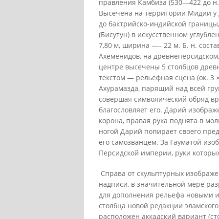
правления Камбиза (530—422 до н. э
Высечена на территории Мидии у 
до бактрийско-индийской границы, 
(Бисутун) в искусственном углубле
7,80 м, ширина —– 22 м. Б. н. сос
Ахеменидов, на древнеперсидском,
центре высечены 5 столбцов древн
текстом — рельефная сцена (ок. 3 
Ахурамазда, парящий над всей гру
совершая символический обряд вру
благословляет его. Дарий изображе
корона, правая рука поднята в мол
ногой Дарий попирает своего пред
его самозванцем. За Гауматой из
Персидской империи, руки которых
Справа от скульптурных изображе
надписи, в значительной мере ра
для дополнения рельефа новыми и
столбца новой редакции эламского т
расположен аккадский вариант (ст