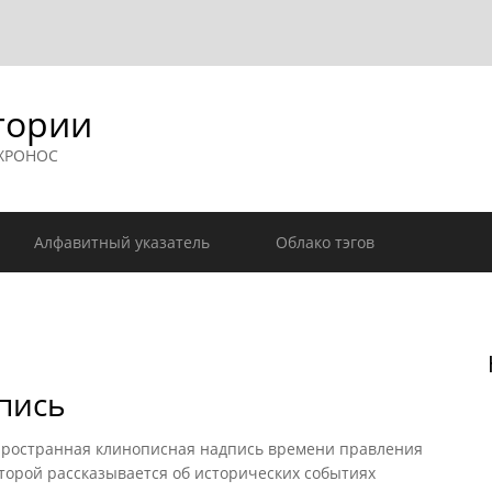
гории
 ХРОНОС
Алфавитный указатель
Облако тэгов
пись
ространная клинописная надпись времени правления
которой рассказывается об исторических событиях