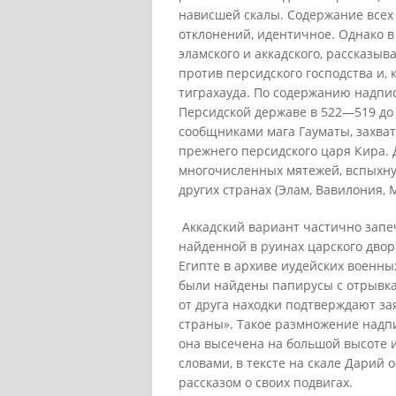
нависшей скалы. Содержание всех
отклонений, идентичное. Однако в 
эламского и аккадского, рассказыва
против персидского господства и, 
тиграхауда. По содержанию надпи
Персидской державе в 522—519 до н
сообщниками мага Гауматы, захват
прежнего персидского царя Кира.
многочисленных мятежей, вспыхнув
других странах (Элам, Вавилония, 
Аккадский вариант частично запеч
найденной в руинах цар­ского двор
Египте в архиве иудейских военны
были найдены папирусы с отрывкам
от друга находки подтверждают зая
страны». Такое размножение надпи
она высечена на большой высоте 
словами, в тексте на скале Дарий 
рассказом о своих подвигах.