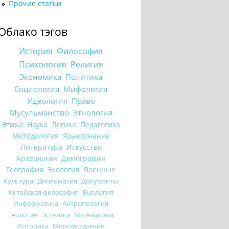
Прочие статьи
Облако тэгов
История
Философия
Психология
Религия
Экономика
Политика
Социология
Мифология
Идеология
Право
Мусульманство
Этнология
Этика
Наука
Логика
Педагогика
Методология
Языкознание
Литература
Искусство
Археология
Демография
География
Экология
Военные
Культура
Дипломатия
Документы
Китайская философия
Биология
Информатика
Антропология
Теология
Эстетика
Математика
Риторика
Мировоззрение