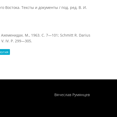
о Востока. Тексты и документы / под. ред. В. И.
хеменидах. М., 1963. С. 7—101; Schmitt R. Darius
 V. IV. P. 299—305.
логия
Понятия И Категории - Исторический Проект ХРОНОС
WEB-редактор
Вячеслав Румянцев