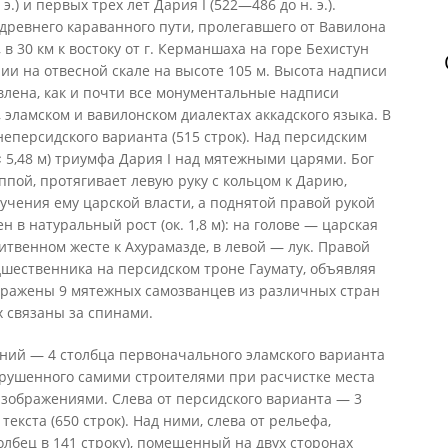
.) и первых трех лет Дария I (522—486 до н. э.).
древнего караванного пути, пролегавшего от Вавилона
в 30 км к востоку от г. Керманшаха на горе Бехистун
нии на отвесной скале на высоте 105 м. Высота надписи
тавлена, как и почти все монументальные надписи
 эламском и вавилонском диалектах аккадского языка. В
еперсидского варианта (515 строк). Над персидским
× 5,48 м) триумфа Дария I над мятежными царями. Бог
ппой, протягивает левую руку с кольцом к Дарию,
чения ему царской власти, а поднятой правой рукой
н в натуральный рост (ок. 1,8 м): на голове — царская
итвенном жесте к Ахурамазде, в левой — лук. Правой
шественника на персид­ском троне Гаумату, объявляя
ображены 9 мятежных самозванцев из различных стран
 связаны за спинами.
ний — 4 столбца первоначального эламского варианта
зрушенного самими строителями при расчистке места
зображениями. Слева от персид­ского варианта — 3
екста (650 строк). Над ними, слева от рельефа,
олбец в 141 строку), помещенный на двух сторонах