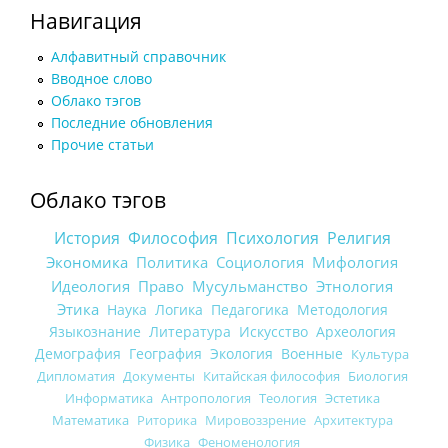
Навигация
Алфавитный справочник
Вводное слово
Облако тэгов
Последние обновления
Прочие статьи
Облако тэгов
История
Философия
Психология
Религия
Экономика
Политика
Социология
Мифология
Идеология
Право
Мусульманство
Этнология
Этика
Наука
Логика
Педагогика
Методология
Языкознание
Литература
Искусство
Археология
Демография
География
Экология
Военные
Культура
Дипломатия
Документы
Китайская философия
Биология
Информатика
Антропология
Теология
Эстетика
Математика
Риторика
Мировоззрение
Архитектура
Физика
Феноменология