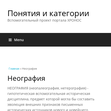
Понятия и категории
Вспомогательный проект портала ХРОНОС
Menu
Вы здесь
Главная
» Неография
Неография
НЕОГРАФИЯ (неопалеография, нетерография) -
гипотетическая вспомогательная историческая
дисциплина, предмет которой могла бы составить
эволюция внешних признаков письменных
исторических источников нового и новейшего