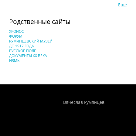
Еще
Родственные сайты
ХРОНОС
ФОРУМ
РУМЯНЦЕВСКИЙ МУЗЕЙ
ДО 1917 ГОДА
РУССКОЕ ПОЛЕ
ДОКУМЕНТЫ XX ВЕКА
ИЗМЫ
Понятия И Категории - Исторический Проект ХРОНОС
WEB-редактор
Вячеслав Румянцев