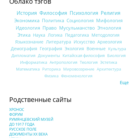
Облако тэгов
История
Философия
Психология
Религия
Экономика
Политика
Социология
Мифология
Идеология
Право
Мусульманство
Этнология
Этика
Наука
Логика
Педагогика
Методология
Языкознание
Литература
Искусство
Археология
Демография
География
Экология
Военные
Культура
Дипломатия
Документы
Китайская философия
Биология
Информатика
Антропология
Теология
Эстетика
Математика
Риторика
Мировоззрение
Архитектура
Физика
Феноменология
Еще
Родственные сайты
ХРОНОС
ФОРУМ
РУМЯНЦЕВСКИЙ МУЗЕЙ
ДО 1917 ГОДА
РУССКОЕ ПОЛЕ
ДОКУМЕНТЫ XX ВЕКА