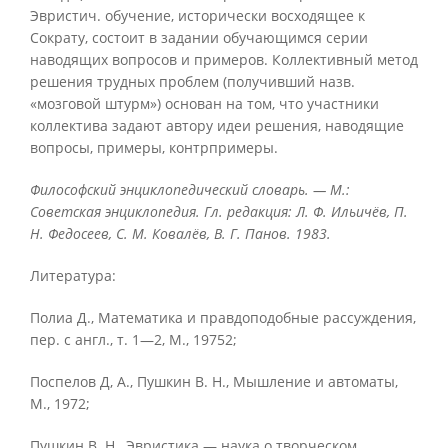
Эвристич. обучение, исторически восходящее к
Сократу, состоит в задании обучающимся серии
наводящих вопросов и примеров. Коллективный метод
решения трудных проблем (получивший назв.
«мозговой штурм») основан на том, что участники
коллектива задают автору идеи решения, наводящие
вопросы, примеры, контрпримеры.
Философский энциклопедический словарь. — М.:
Советская энциклопедия. Гл. редакция: Л. Ф. Ильичёв, П.
Н. Федосеев, С. М. Ковалёв, В. Г. Панов. 1983.
Литература:
Πолиа Д., Математика и правдоподобные рассуждения,
пер. с англ., т. 1—2, М., 19752;
Поспелов Д, А., Пушкин В. Н., Мышление и автоматы,
М., 1972;
Πушкин В. Н., Эвристика — наука о творческом