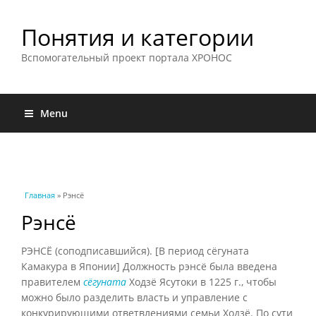
Понятия и категории
Вспомогательный проект портала ХРОНОС
Menu
Вы здесь
Главная
» Рэнсё
Рэнсё
РЭНСЁ (соподписавшийся). [В период сёгуната
Камакура в Японии] Должность рэнсё была введена
правителем
сёгуната
Ходзё Ясутоки в 1225 г., чтобы
можно было разделить власть и управление с
конкурирующими ответвлениями семьи Ходзё. По сути