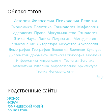
Облако тэгов
История
Философия
Психология
Религия
Экономика
Политика
Социология
Мифология
Идеология
Право
Мусульманство
Этнология
Этика
Наука
Логика
Педагогика
Методология
Языкознание
Литература
Искусство
Археология
Демография
География
Экология
Военные
Культура
Дипломатия
Документы
Китайская философия
Биология
Информатика
Антропология
Теология
Эстетика
Математика
Риторика
Мировоззрение
Архитектура
Физика
Феноменология
Еще
Родственные сайты
ХРОНОС
ФОРУМ
РУМЯНЦЕВСКИЙ МУЗЕЙ
ДО 1917 ГОДА