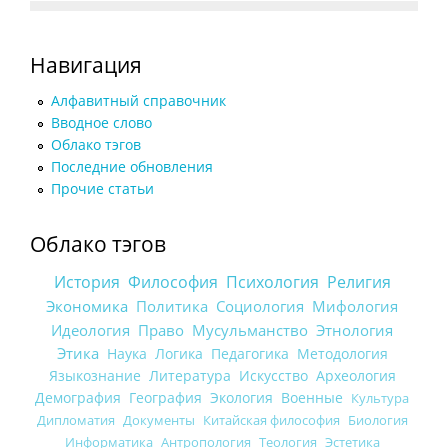
Навигация
Алфавитный справочник
Вводное слово
Облако тэгов
Последние обновления
Прочие статьи
Облако тэгов
История
Философия
Психология
Религия
Экономика
Политика
Социология
Мифология
Идеология
Право
Мусульманство
Этнология
Этика
Наука
Логика
Педагогика
Методология
Языкознание
Литература
Искусство
Археология
Демография
География
Экология
Военные
Культура
Дипломатия
Документы
Китайская философия
Биология
Информатика
Антропология
Теология
Эстетика