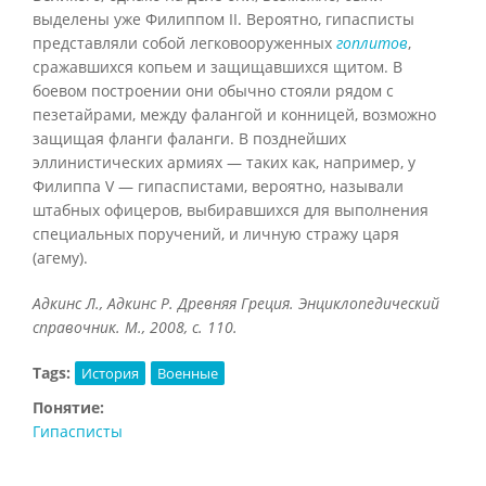
выделены уже Филиппом II. Вероятно, гипасписты
представляли собой легковооруженных
гоплитов
,
сражавшихся копьем и защищавшихся щитом. В
боевом построении они обычно стояли рядом с
пезетайрами, между фалангой и конницей, возможно
защищая фланги фаланги. В позднейших
эллинистических армиях — таких как, например, у
Филиппа V — гипаспистами, вероятно, называли
штабных офицеров, выбиравшихся для выполнения
специальных поручений, и личную стражу царя
(агему).
Адкинс Л., Адкинс Р. Древняя Греция. Энциклопедический
справочник. М., 2008, с. 110.
Tags:
История
Военные
Понятие:
Гипасписты