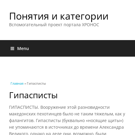
Понятия и категории
Вспомогательный проект портала ХРОНОС
Menu
Вы здесь
Главная
» Гипасписты
Гипасписты
ГИПАСПИСТЫ. Вооружение этой разновидности
македонских пехотинцев было не таким тяжелым, как у
фалангитов. Гипасписты (буквально «носящие щиты»)
не упоминаются в источниках до времени Александра
Великого, однако на деле они, возможно, были