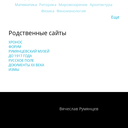
Математика
Риторика
Мировоззрение
Архитектура
Физика
Феноменология
Еще
Родственные сайты
ХРОНОС
ФОРУМ
РУМЯНЦЕВСКИЙ МУЗЕЙ
ДО 1917 ГОДА
РУССКОЕ ПОЛЕ
ДОКУМЕНТЫ XX ВЕКА
ИЗМЫ
Понятия И Категории - Исторический Проект ХРОНОС
WEB-редактор
Вячеслав Румянцев