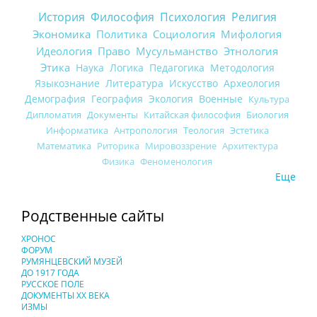
История
Философия
Психология
Религия
Экономика
Политика
Социология
Мифология
Идеология
Право
Мусульманство
Этнология
Этика
Наука
Логика
Педагогика
Методология
Языкознание
Литература
Искусство
Археология
Демография
География
Экология
Военные
Культура
Дипломатия
Документы
Китайская философия
Биология
Информатика
Антропология
Теология
Эстетика
Математика
Риторика
Мировоззрение
Архитектура
Физика
Феноменология
Еще
Родственные сайты
ХРОНОС
ФОРУМ
РУМЯНЦЕВСКИЙ МУЗЕЙ
ДО 1917 ГОДА
РУССКОЕ ПОЛЕ
ДОКУМЕНТЫ XX ВЕКА
ИЗМЫ