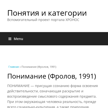
Понятия и категории
Вспомогательный проект портала ХРОНОС
Menu
Вы здесь
Главная
» Понимание (Фролов, 1991)
Понимание (Фролов, 1991)
ПОНИМАНИЕ — присущая сознанию форма освоения
действительности, означающая раскрытие и
воспроизведение смыслового содержания предмета.
При этом окружающая человека реальность, прежде
всего социально-культурная, а также природная,