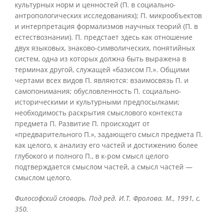
культурных норм и ценностей (П. в социально-
антропологических исследованиях); П. микрообъектов
и интерпретация формализмов научных теорий (П. в
естествознании). П. предстает здесь как отношение
двух языковых, знаково-символических, понятийных
систем, одна из которых должна быть выражена в
терминах другой, служащей «базисом П.». Общими
чертами всех видов П. являются: взаимосвязь П. и
самопонимания; обусловленность П. социально-
историческими и культурными предпосылками;
необходимость раскрытия смыслового контекста
предмета П. Развитие П. происходит от
«предварительного П.», задающего смысл предмета П.
как целого, к анализу его частей и достижению более
глубокого и полного П., в к-ром смысл целого
подтверждается смыслом частей, а смысл частей —
смыслом целого.
Философский словарь. Под ред. И.Т. Фролова. М., 1991, с.
350.