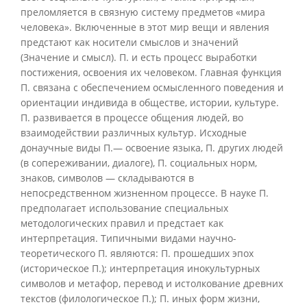
преломляется в связную систему предметов «мира
человека». Включенные в этот мир вещи и явления
предстают как носители смыслов и значений
(Значение и смысл). П. и есть процесс выработки
постижения, освоения их человеком. Главная функция
П. связана с обеспечением осмысленного поведения и
ориентации индивида в обществе, истории, культуре.
П. развивается в процессе общения людей, во
взаимодействии различных культур. Исходные
донаучные виды П.— освоение языка, П. других людей
(в сопереживании, диалоге), П. социальных норм,
знаков, символов — складываются в
непосредственном жизненном процессе. В науке П.
предполагает использование специальных
методологических правил и предстает как
интерпретация. Типичными видами научно-
теоретического П. являются: П. прошедших эпох
(историческое П.); интерпретация инокультурных
символов и метафор, перевод и истолкование древних
текстов (филологическое П.); П. иных форм жизни,