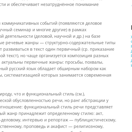
сти и обеспечивает незатруднённое понимание
ы коммуникативных событий (появляются деловое
аучный семинар и многие другие) в рамках
 деятельности (деловой, научной и др.) на базе
е речевые жанры — структурно-содержательные типы
т развиваться в текст один первичный (ср. приказание
вой текст), но чаще организуется композиция разных
 актуальны первичные жанры: просьбы, похвалы,
рный русский язык обладает обширным набором как
ы, систематизацией которых занимается современная
ироду, что и функциональный стиль (см.),
еской обусловленностью речи, но ранг абстракции у
оотношение: функциональный стиль речи представляет
дый жанр принадлежит определенному стилю: акт,
-деловому, интервью и репортаж — публицистическому,
ественному, проповедь и акафист — религиозному,