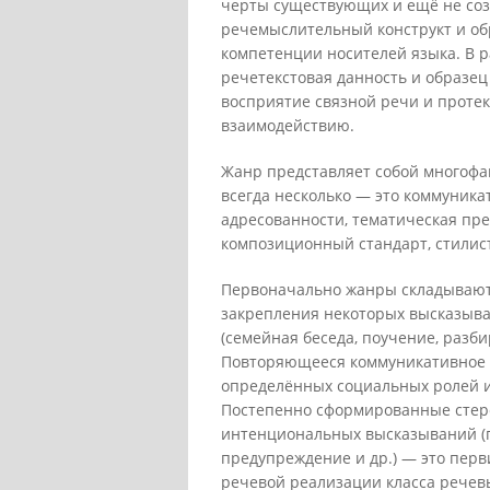
черты существующих и ещё не со
речемыслительный конструкт и обр
компетенции носителей языка. В 
речетекстовая данность и образе
восприятие связной речи и протек
взаимодействию.
Жанр представляет собой многоф
всегда несколько — это коммуника
адресованности, тематическая пре
композиционный стандарт, стилис
Первоначально жанры складываютс
закрепления некоторых высказыв
(семейная беседа, поучение, разби
Повторяющееся коммуникативное с
определённых социальных ролей 
Постепенно сформированные стер
интенциональных высказываний (пр
предупреждение и др.) — это пер
речевой реализации класса речев