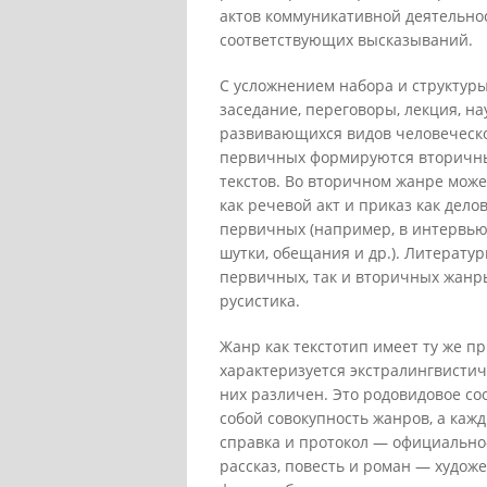
актов коммуникативной деятельно
соответствующих высказываний.
С усложнением набора и структур
заседание, переговоры, лекция, н
развивающихся видов человеческой
первичных формируются вторичны
текстов. Во вторичном жанре може
как речевой акт и приказ как дело
первичных (например, в интервью
шутки, обещания и др.). Литерату
первичных, так и вторичных жанр
русистика.
Жанр как текстотип имеет ту же пр
характеризуется экстралингвистич
них различен. Это родовидовое с
собой совокупность жанров, а каж
справка и протокол — официально
рассказ, повесть и роман — худож