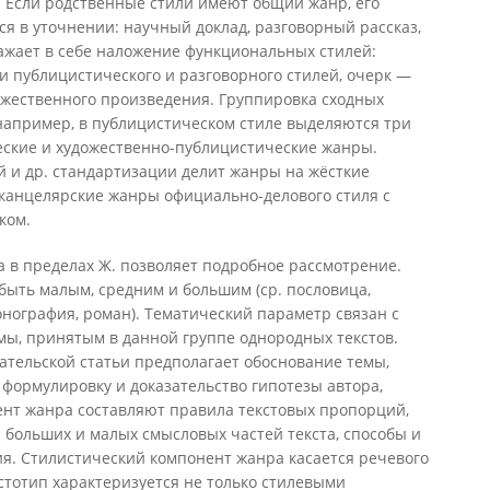
. Если родственные стили имеют общий жанр, его
я в уточнении: научный доклад, разговорный рассказ,
ражает в себе наложение функциональных стилей:
 публицистического и разговорного стилей, очерк —
ожественного произведения. Группировка сходных
например, в публицистическом стиле выделяются три
ские и художественно-публицистические жанры.
 и др. стандартизации делит жанры на жёсткие
 канцелярские жанры официально-делового стиля с
ком.
ва в пределах Ж. позволяет подробное рассмотрение.
быть малым, средним и большим (ср. пословица,
монография, роман). Тематический параметр связан с
мы, принятым в данной группе однородных текстов.
ательской статьи предполагает обоснование темы,
 формулировку и доказательство гипотезы автора,
нт жанра составляют правила текстовых пропорций,
 больших и малых смысловых частей текста, способы и
ия. Стилистический компонент жанра касается речевого
стотип характеризуется не только стилевыми