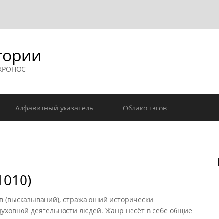
гории
 ХРОНОС
Алфавитный указатель
Облако тэгов
1010)
ов (высказываний), отражаюший исторически
уховной деятельности людей. Жанр несёт в себе общие