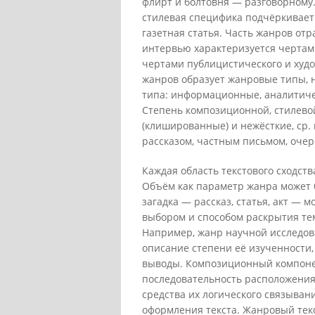
флирт и болтовня — разговорному
стилевая специфика подчёркиваетс
газетная статья. Часть жанров от
интервью характеризуется чертами
чертами публицистического и худ
жанров образует жанровые типы, 
типа: информационные, аналитиче
Степень композиционной, стилевой
(клишированные) и нежёсткие, ср.
рассказом, частным письмом, очер
Каждая область текстового сходст
Объём как параметр жанра может 
загадка — рассказ, статья, акт — 
выбором и способом раскрытия те
Например, жанр научной исследов
описание степени её изученности,
выводы. Композиционный компоне
последовательность расположения
средства их логического связыван
оформления текста. Жанровый тек