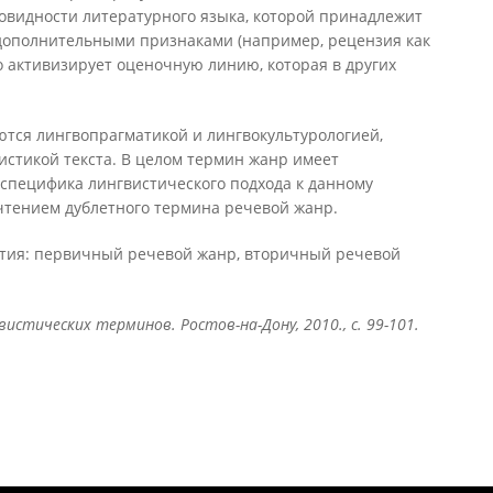
видности литературного языка, которой принадлежит
дополнительными признаками (например, рецензия как
 активизирует оценочную линию, которая в других
ся лингвопрагматикой и лингвокультурологией,
истикой текста. В целом термин жанр имеет
специфика лингвистического подхода к данному
тением дублетного термина речевой жанр.
тия: первичный речевой жанр, вторичный речевой
истических терминов. Ростов-на-Дону, 2010., с. 99-101.