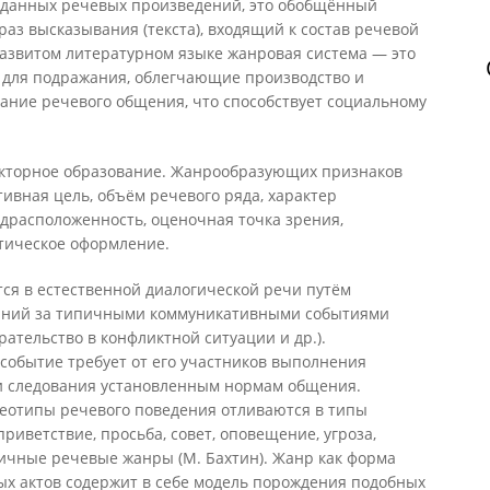
зданных речевых произведений, это обобщённый
аз высказывания (текста), входящий к состав речевой
развитом литературном языке жанровая система — это
ц для подражания, облегчающие производство и
ание речевого общения, что способствует социальному
акторное образование. Жанрообразующих признаков
тивная цель, объём речевого ряда, характер
драсположенность, оценочная точка зрения,
тическое оформление.
я в естественной диалогической речи путём
аний за типичными коммуникативными событиями
рательство в конфликтной ситуации и др.).
обытие требует от его участников выполнения
и следования установленным нормам общения.
еотипы речевого поведения отливаются в типы
иветствие, просьба, совет, оповещение, угроза,
вичные речевые жанры (М. Бахтин). Жанр как форма
ых актов содержит в себе модель порождения подобных