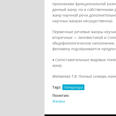
признаками функциональной разно
данный жанр, но и собственными 
жанр научной речи дополнительно
научных жанрах несущественна).
Первичные речевые жанры изучают
вторичные — лингвистикой и стил
общефилологическое наполнение, 
феномену подчёркивается предпоч
♦ Сопоставительные видовые поня
жанр.
Матвеева Т.В. Полный словарь лингв
Tags:
Литература
Понятие:
Жанры