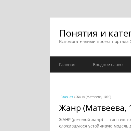
Понятия и кате
Вспомогательный проект портала
Главная
Вводное слово
Вы здесь
Главная
» Жанр (Матвеева, 1010)
Жанр (Матвеева, 
ЖАНР (речевой жанр) — тип текст
сложившуюся устойчивую модель д