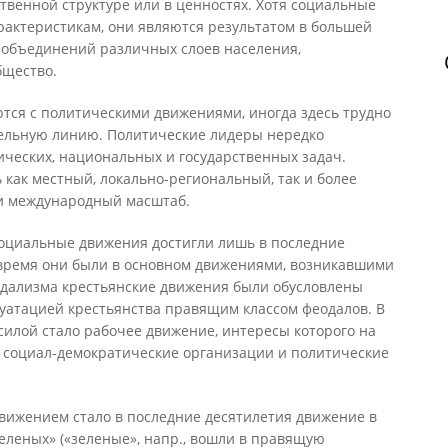
венной структуре или в ценностях. Хотя социальные
рактеристикам, они являются результатом в большей
объединений различных слоев населения,
бщество.
ся с политическими движениями, иногда здесь трудно
ельную линию. Политические лидеры нередко
ических, национальных и государственных задач.
как местный, локально-региональный, так и более
и международный масштаб.
оциальные движения достигли лишь в последние
е время они были в основном движениями, возникавшими
еодализма крестьянские движения были обусловлены
уатацией крестьянства правящим классом феодалов. В
силой стало рабочее движение, интересы которого на
 социал-демократические организации и политические
ижением стало в последние десятилетия движение в
еленых» («зеленые», напр., вошли в правящую