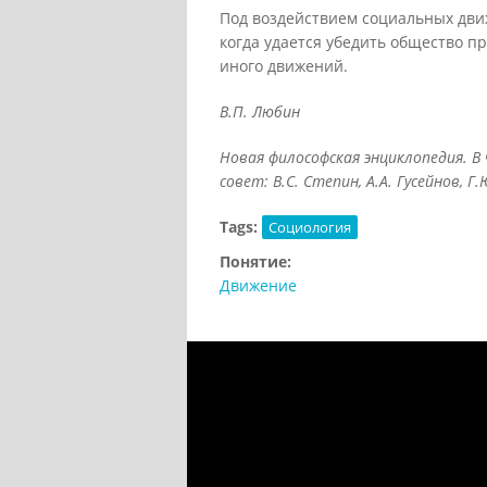
Под воздействием социальных дви
когда удается убедить общество п
иного движений.
В.П. Любин
Новая философская энциклопедия. В
совет: В.С. Степин, А.А. Гусейнов, Г
Tags:
Социология
Понятие:
Движение