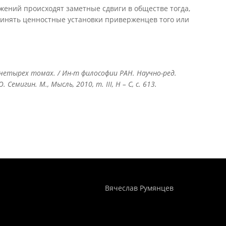
жений происходят заметные сдвиги в обществе тогда,
ринять ценностные установки приверженцев того или
 четырех томах. / Ин-т философии РАН. Научно-ред.
.Ю. Семигин. М., Мысль, 2010, т.
III, Н – С, с. 613.
Понятия И Категории - Исторический Проект ХРОНОС
WEB-редактор
Вячеслав Румянцев