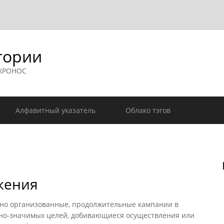
гории
 ХРОНОС
Алфавитный указатель
Облако тэгов
жения
о организованные, продолжительные кампании в
ьно-значимых целей, добивающиеся осуществления или