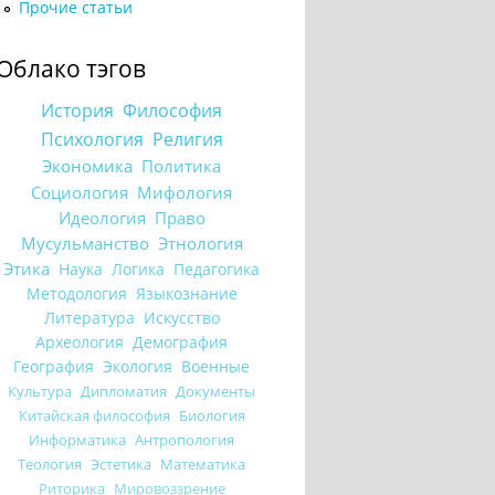
Прочие статьи
Облако тэгов
История
Философия
Психология
Религия
Экономика
Политика
Социология
Мифология
Идеология
Право
Мусульманство
Этнология
Этика
Наука
Логика
Педагогика
Методология
Языкознание
Литература
Искусство
Археология
Демография
География
Экология
Военные
Культура
Дипломатия
Документы
Китайская философия
Биология
Информатика
Антропология
Теология
Эстетика
Математика
Риторика
Мировоззрение