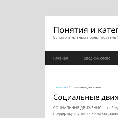
Понятия и кате
Вспомогательный проект портала
Главная
Вводное слово
Вы здесь
Главная
» Социальные движения
Социальные дви
СОЦИАЛЬНЫЕ ДВИЖЕНИЯ – свободн
поддержку групповых или социал