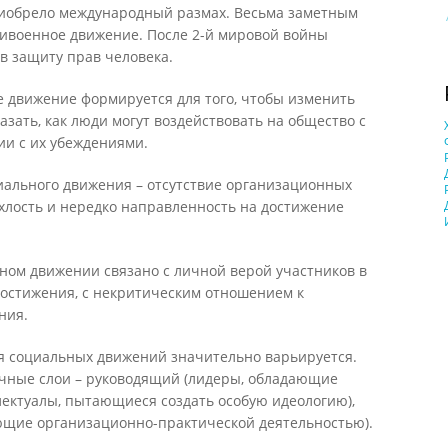
риобрело международный размах. Весьма заметным
тивоенное движение. После 2-й мировой войны
в защиту прав человека.
е движение формируется для того, чтобы изменить
зать, как люди могут воздействовать на общество с
ии с их убеждениями.
иального движения – отсутствие организационных
хлость и нередко направленность на достижение
ном движении связано с личной верой участников в
достижения, с некритическим отношением к
ния.
 социальных движений значительно варьируется.
чные слои – руководящий (лидеры, обладающие
лектуалы, пытающиеся создать особую идеологию),
ющие организационно-практической деятельностью).