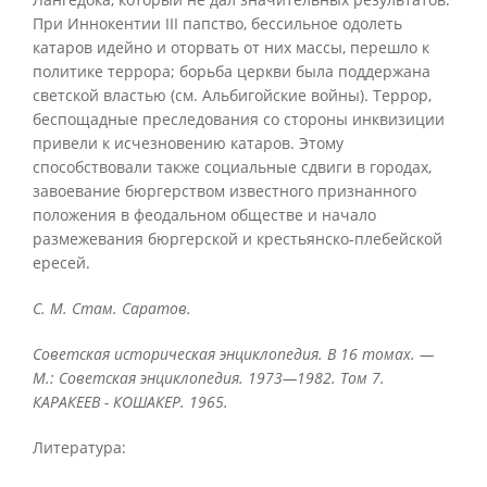
При Иннокентии III папство, бессильное одолеть
катаров идейно и оторвать от них массы, перешло к
политике террора; борьба церкви была поддержана
светской властью (см. Альбигойские войны). Террор,
беспощадные преследования со стороны инквизиции
привели к исчезновению катаров. Этому
способствовали также социальные сдвиги в городах,
завоевание бюргерством известного признанного
положения в феодальном обществе и начало
размежевания бюргерской и крестьянско-плебейской
ересей.
С. М. Стам. Саратов.
Советская историческая энциклопедия. В 16 томах. —
М.: Советская энциклопедия. 1973—1982. Том 7.
КАРАКЕЕВ - КОШАКЕР. 1965.
Литература: