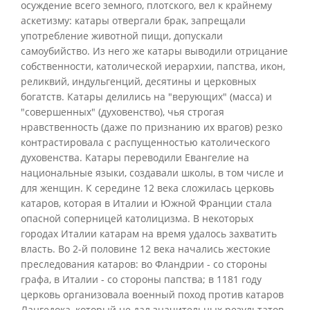
осуждение всего земного, плотского, вел к крайнему
аскетизму: катары отвергали брак, запрещали
употребление животной пищи, допускали
самоубийство. Из него же катары выводили отрицание
собственности, католической иерархии, папства, икон,
реликвий, индульгенций, десятины и церковных
богатств. Катары делились на "верующих" (масса) и
"совершенных" (духовенство), чья строгая
нравственность (даже по признанию их врагов) резко
контрастировала с распущенностью католического
духовенства. Катары переводили Евангелие на
национальные языки, создавали школы, в том числе и
для женщин. К середине 12 века сложилась церковь
катаров, которая в Италии и Южной Франции стала
опасной соперницей католицизма. В некоторых
городах Италии катарам на время удалось захватить
власть. Во 2-й половине 12 века начались жестокие
преследования катаров: во Фландрии - со стороны
графа, в Италии - со стороны папства; в 1181 году
церковь организовала военный поход против катаров
Лангедока, который не дал значительных результатов.