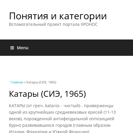
Понятия и категории
Вспомогательный проект портала ХРОНОС
Menu
Вы здесь
Главная
» Катары (СИЭ, 1965)
Катары (СИЭ, 1965)
КАТАРЫ (от греч. kataros - чистый) - приверженцы
одной из крупнейших средневековых ересей (11-13
веков), порожденной антифеодальной оппозицией
бурно развивавшихся городов (главным образом
Италии, Фландрии и Южной Франции).