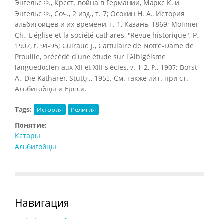
Энгельс Ф., Крест. война в Германии, Маркс К. и
Энгельс Ф., Соч., 2 изд., т. 7; Осокин Н. A., История
альбигойцев и их времени, т. 1, Казань, 1869; Molinier
Ch., L'église et la société cathares, "Revue historique", P.,
1907, t. 94-95; Guiraud J., Cartulaire de Notre-Dame de
Prouille, précédé d'une étude sur l'Albigéisme
languedocien aux XII et XIII siècles, v. 1-2, P., 1907; Borst
A., Die Katharer, Stuttg., 1953. См. также лит. при ст.
Альбигойцы и Ереси.
Tags:
История
Религия
Понятие:
Катары
Альбигойцы
Навигация