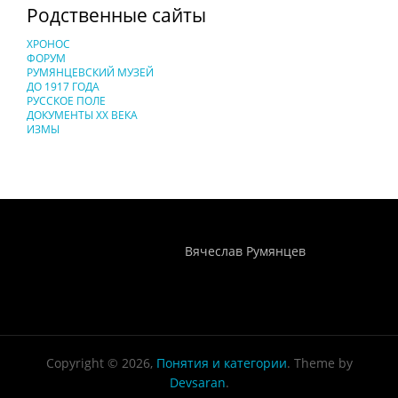
Родственные сайты
ХРОНОС
ФОРУМ
РУМЯНЦЕВСКИЙ МУЗЕЙ
ДО 1917 ГОДА
РУССКОЕ ПОЛЕ
ДОКУМЕНТЫ XX ВЕКА
ИЗМЫ
Понятия И Категории - Исторический Проект ХРОНОС
WEB-редактор
Вячеслав Румянцев
Copyright © 2026,
Понятия и категории
. Theme by
Devsaran
.