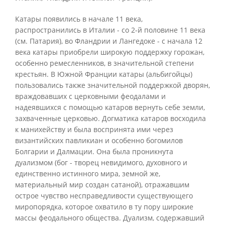
Катары появились в начале 11 века,
распространились в Италии - со 2-й половине 11 века
(см. Патария), во Фландрии и Лангедоке - с начала 12
века катары приобрели широкую поддержку горожан,
особенно ремесленников, в значительной степени
крестьян. В Южной Франции катары (альбигойцы)
пользовались также значительной поддержкой дворян,
враждовавших с церковными феодалами и
надеявшихся с помощью катаров вернуть себе земли,
захваченные церковью. Догматика катаров восходила
к манихейству и была воспринята ими через
византийских павликиан и особенно богомилов
Болгарии и Далмации. Она была проникнута
дуализмом (бог - творец невидимого, духовного и
единственно истинного мира, земной же,
материальный мир создан сатаной), отражавшим
острое чувство несправедливости существующего
миропорядка, которое охватило в ту пору широкие
массы феодального общества. Дуализм, содержавший