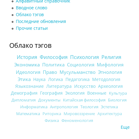
Алфавитный справочник
Вводное слово
Облако тэгов
Последние обновления
Прочие статьи
Облако тэгов
История
Философия
Психология
Религия
Экономика
Политика
Социология
Мифология
Идеология
Право
Мусульманство
Этнология
Этика
Наука
Логика
Педагогика
Методология
Языкознание
Литература
Искусство
Археология
Демография
География
Экология
Военные
Культура
Дипломатия
Документы
Китайская философия
Биология
Информатика
Антропология
Теология
Эстетика
Математика
Риторика
Мировоззрение
Архитектура
Физика
Феноменология
Еще