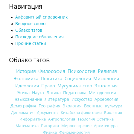
Навигация
Алфавитный справочник
Вводное слово
Облако тэгов
Последние обновления
Прочие статьи
Облако тэгов
История
Философия
Психология
Религия
Экономика
Политика
Социология
Мифология
Идеология
Право
Мусульманство
Этнология
Этика
Наука
Логика
Педагогика
Методология
Языкознание
Литература
Искусство
Археология
Демография
География
Экология
Военные
Культура
Дипломатия
Документы
Китайская философия
Биология
Информатика
Антропология
Теология
Эстетика
Математика
Риторика
Мировоззрение
Архитектура
Физика
Феноменология