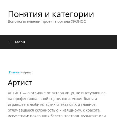
Понятия и категории
Вспомогательный проект портала ХРОНОС
Menu
Вы здесь
Главная
» Артист
Артист
АРТИСТ — в отличие от актера лицо, не выступавшее
на профессиональной сцене, хотя, может быть, и
игравшее в любительских спектаклях, а главное,
отличавшееся склонностью к изящному, к красоте,
искусствам: поклонник балета, театрал, музыкант или