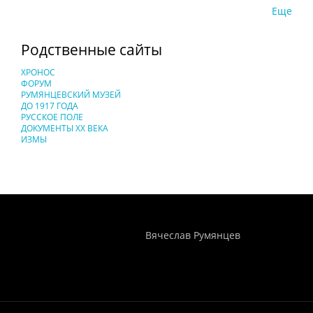
Еще
Родственные сайты
ХРОНОС
ФОРУМ
РУМЯНЦЕВСКИЙ МУЗЕЙ
ДО 1917 ГОДА
РУССКОЕ ПОЛЕ
ДОКУМЕНТЫ XX ВЕКА
ИЗМЫ
Понятия И Категории - Исторический Проект ХРОНОС
WEB-редактор
Вячеслав Румянцев