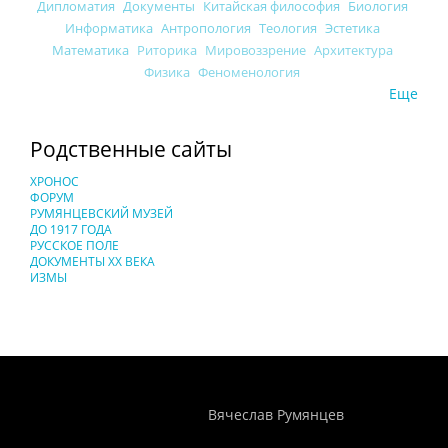
Дипломатия
Документы
Китайская философия
Биология
Информатика
Антропология
Теология
Эстетика
Математика
Риторика
Мировоззрение
Архитектура
Физика
Феноменология
Еще
Родственные сайты
ХРОНОС
ФОРУМ
РУМЯНЦЕВСКИЙ МУЗЕЙ
ДО 1917 ГОДА
РУССКОЕ ПОЛЕ
ДОКУМЕНТЫ XX ВЕКА
ИЗМЫ
Понятия И Категории - Исторический Проект ХРОНОС
WEB-редактор
Вячеслав Румянцев