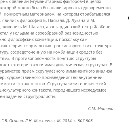
рных явлений («гуманитарных факторов») в целях
 которой можно было бы анализировать одновременно
ний. Конкретным материалом, на котором отрабатывался
 явились философия Б. Паскаля, Д. Лукача и М.
а, живопись М. Шагала, авангардистский театр Ж. Жене
 стал у Гольдмана своеобразной разновидностью
ьно-философских концепций, поскольку сам
 как теория «формальных трансисторических структур»,
туру, сосредоточенную на комбинации средств без
стям». В противоположность понятию структуры
гает категорию «значимая динамическая структура». В
ктуралистов прием скрупулезного имманентного анализа
ер, художественного произведения) во внутренней
имости его элементов. Структурализм генетический
циокультурного контекста, породившего исследуемое
оей задачей структуралисты.
С.М. Митина
Г.В. Осипов, Л.Н. Москвичев. М, 2014, с. 507-508.