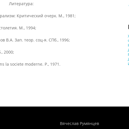
Литература:
рализм: Критический очерк. М., 1981;
толетия. М., 1994;
 В.А. Зап. теор. соц-я. СПб., 1996;
., 2000;
ns la societe moderne. P., 1971.
Понятия И Категории - Исторический Проект ХРОНОС
WEB-редактор
Вячеслав Румянцев