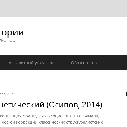
гории
 ХРОНОС
Алфавитный указатель
Облако тэгов
ов, 2014)
нетический (Осипов, 2014)
нцепция французского социолога Л. Гольдмана,
ческой коррекции классических структуралистских