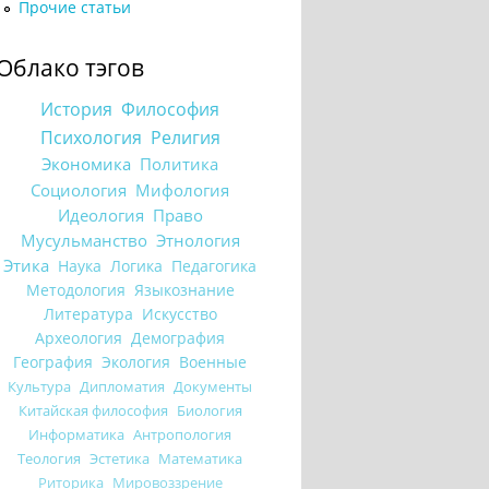
Прочие статьи
Облако тэгов
История
Философия
Психология
Религия
Экономика
Политика
Социология
Мифология
Идеология
Право
Мусульманство
Этнология
Этика
Наука
Логика
Педагогика
Методология
Языкознание
Литература
Искусство
Археология
Демография
География
Экология
Военные
Культура
Дипломатия
Документы
Китайская философия
Биология
Информатика
Антропология
Теология
Эстетика
Математика
Риторика
Мировоззрение