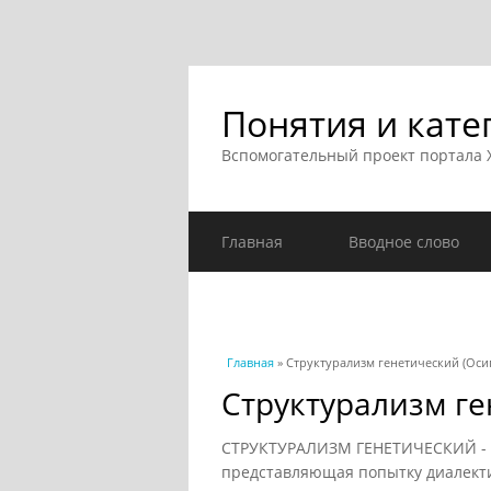
Понятия и кате
Вспомогательный проект портала
Главная
Вводное слово
Вы здесь
Главная
» Структурализм генетический (Осип
Структурализм ге
СТРУКТУРАЛИЗМ ГЕНЕТИЧЕСКИЙ - ко
представляющая попытку диалекти