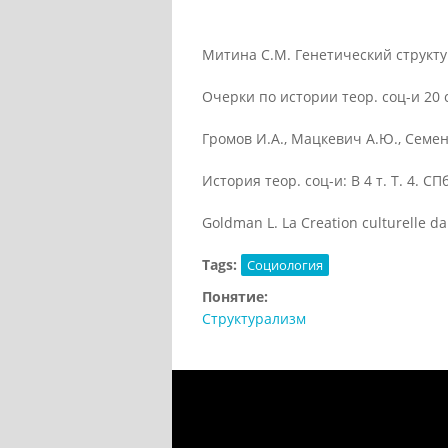
Митина С.М. Генетический структу
Очерки по истории теор. соц-и 20 с
Громов И.А., Мацкевич А.Ю., Семенов
История теор. соц-и: В 4 т. Т. 4. СПб
Goldman L. La Creation culturelle da
Tags:
Социология
Понятие:
Структурализм