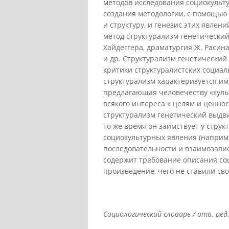
методов исследования социокульту
создания методологии, с помощью
и структуру, и генезис этих явле
метод структурализм генетический,
Хайдеггера, драматургия Ж. Расин
и др. Структурализм генетический
критики структуралистских социал
структурализм характеризуется им
предлагающая человечеству «куль
всякого интереса к целям и ценно
структурализм генетический выдви
то же время он заимствует у стру
социокультурных явления (наприм
последовательности и взаимозавис
содержит требование описания со
произведение, чего не ставили св
Социологический словарь / отв. ред. 