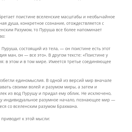
бретает поистине вселенские масштабы и необычайное
ная душа, конкретное сознание, отождествляется с
енским Разумом, то Пуруша все более напоминает
во:
уруша, состоящий из тела, — он поистине есть этот
ия ман, он — все это». В другом тексте: «Поистине у
я: в этом и в том мире. Имеется третье соединяющее
избегли единомыслия. В одной из версий мир вначале
давать своими волей и разумом миры, а затем и
лек из вод Пурушу и придал ему облик. Не исключено,
иду индивидуальное разумное начало, познающее мир —
ся со вселенским разумом Брахмана.
 приводит к этой мысли: