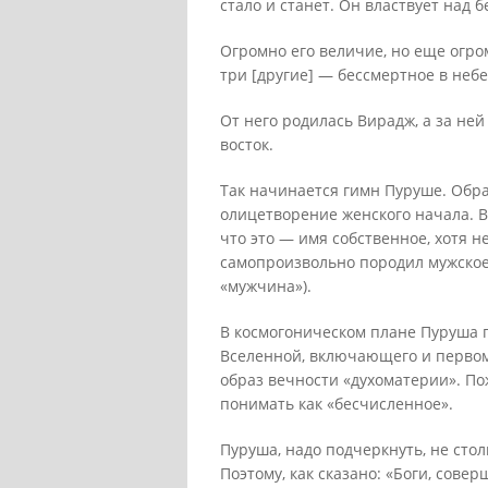
стало и станет. Он властвует над б
Огромно его величие, но еще огром
три [другие] — бессмертное в неб
От него родилась Вирадж, а за ней
восток.
Так начинается гимн Пуруше. Обр
олицетворение женского начала. В
что это — имя собственное, хотя н
самопроизвольно породил мужское 
«мужчина»).
В космогоническом плане Пуруша 
Вселенной, включающего и первом
образ вечности «духоматерии». По
понимать как «бесчисленное».
Пуруша, надо подчеркнуть, не стол
Поэтому, как сказано: «Боги, сов