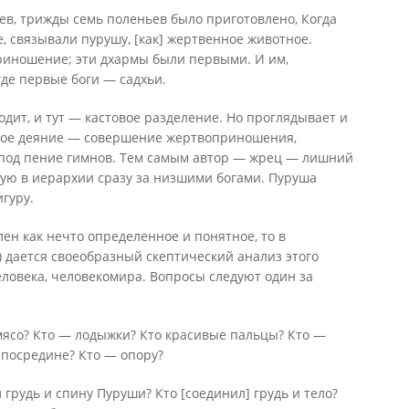
ев, трижды семь поленьев было приготовлено, Когда
 связывали пурушу, [как] жертвенное животное.
иношение; эти дхармы были первыми. И им,
где первые боги — садхьи.
одит, и тут — кастовое разделение. Но проглядывает и
жное деяние — совершение жертвоприношения,
под пение гимнов. Тем самым автор — жрец — лишний
щую в иерархии сразу за низшими богами. Пуруша
гуру.
ен как нечто определенное и понятное, то в
) дается своеобразный скептический анализ этого
еловека, человекомира. Вопросы следуют один за
мясо? Кто — лодыжки? Кто красивые пальцы? Кто —
] посредине? Кто — опору?
л грудь и спину Пуруши? Кто [соединил] грудь и тело?