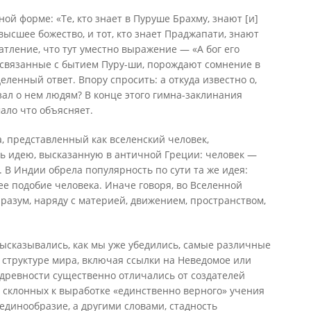
ой форме: «Те, кто знает в Пуруше Брахму, знают [и]
 высшее божество, и тот, кто знает Праджапати, знают
тление, что тут уместно выражение — «А бог его
, связанные с бытием Пуру-ши, порождают сомнение в
деленный ответ. Впору спросить: а откуда известно о,
зал о нем людям? В конце этого гимна-заклинания
мало что объясняет.
, представленный как вселенский человек,
ть идею, высказанную в античной Греции: человек —
 В Индии обрела популярность по сути та же идея:
е подобие человека. Иначе говоря, во Вселенной
разум, наряду с материей, движением, пространством,
ысказывались, как мы уже убедились, самые различные
 структуре мира, включая ссылки на Неведомое или
древности существенно отличались от создателей
 склонных к выработке «единственно верного» учения
единообразие, а другими словами, стадность