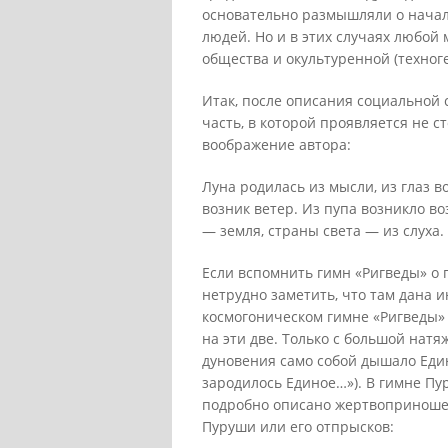
основательно размышляли о начал
людей. Но и в этих случаях любой
общества и окультуренной (техног
Итак, после описания социальной 
часть, в которой проявляется не с
воображение автора:
Луна родилась из мысли, из глаз в
возник ветер. Из пупа возникло во
— земля, страны света — из слуха
Если вспомнить гимн «Ригведы» о 
нетрудно заметить, что там дана 
космогоническом гимне «Ригведы» 
на эти две. Только с большой нат
дуновения само собой дышало Един
зародилось Единое…»). В гимне Пу
подробно описано жертвоприношен
Пуруши или его отпрысков: