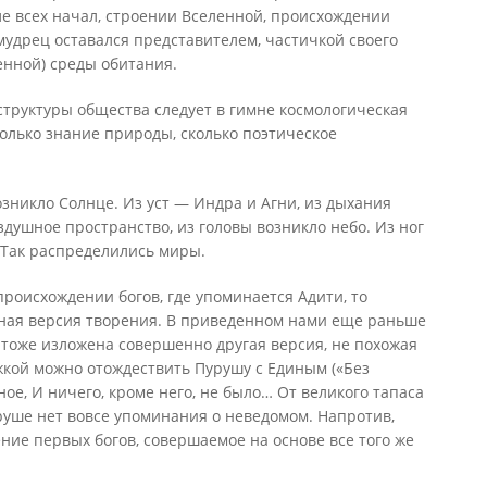
е всех начал, строении Вселенной, происхождении
 мудрец оставался представителем, частичкой своего
енной) среды обитания.
структуры общества следует в гимне космологическая
только знание природы, сколько поэтическое
озникло Солнце. Из уст — Индра и Агни, из дыхания
здушное пространство, из головы возникло небо. Из ног
. Так распределились миры.
происхождении богов, где упоминается Адити, то
иная версия творения. В приведенном нами еще раньше
тоже изложена совершенно другая версия, не похожая
яжкой можно отождествить Пурушу с Единым («Без
ое, И ничего, кроме него, не было… От великого тапаса
руше нет вовсе упоминания о неведомом. Напротив,
ие первых богов, совершаемое на основе все того же