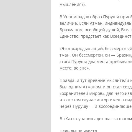
мышления?).
В Упанишадах образ Пуруши прио
величие. Если Атман, индивидуаль
Брахманом, всеобщей душой, Всел
Единство, предстает как Всеединст
«Этот жародышащий, бессмертный П
тман. Он бессмертен, он — Брахинд
этого Пуруши два места пребывани
место: во сне».
Правда, и тут древние мыслители 
был одним Атманом, и он стал соз
«охранителей миров», для чего изв
что в этом случае автор имел в в
через Пурушу — и воссоединяющее
В «Катха-упанишаде» шаг за шагом
Цель выше чувств,