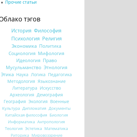
Прочие статьи
Облако тэгов
История
Философия
Психология
Религия
Экономика
Политика
Социология
Мифология
Идеология
Право
Мусульманство
Этнология
Этика
Наука
Логика
Педагогика
Методология
Языкознание
Литература
Искусство
Археология
Демография
География
Экология
Военные
Культура
Дипломатия
Документы
Китайская философия
Биология
Информатика
Антропология
Теология
Эстетика
Математика
Риторика
Мировоззрение