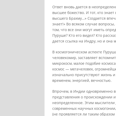
Ответ вновь дается в неопределенн
высшее божество. И тот, кто знает
высшего Брахму…» Создается впеча
знает!» Во всяком случае вопросы
том, что все они могут иметь опре
Пуруше? Кто его видел? Кто расска
дается ссылка на Индру, но и она 
В космогоническом аспекте Пуруша
человекомир, заставляет вспомни
микрокосм, малое подобие космоса.
космос — мегачеловек, огромнейше
изначально присутствуют жизнь и 
временем, энергией, вечностью.
Впрочем, в Индии одновременно в
представления о происхождении и
неопределенное. Этим мыслители 
современных научных космогонии,
(не проявляется ли таким образом 