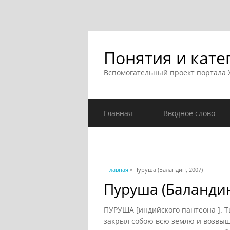
Понятия и кате
Вспомогательный проект портала
Главная
Вводное слово
Вы здесь
Главная
» Пуруша (Баландин, 2007)
Пуруша (Баландин
ПУРУША [индийского пантеона ]. 
закрыл собою всю землю и возвыша