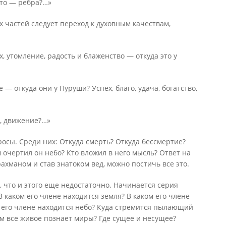
Кто — ребра?…»
частей следует переход к духовным качествам,
х, утомление, радость и блаженство — откуда это у
 — откуда они у Пуруши? Успех, благо, удача, богатство,
я, движение?…»
осы. Среди них: Откуда смерть? Откуда бессмертие?
 очертил он небо? Кто вложил в него мысль? Ответ на
ахманом и став знатоком вед, можно постичь все это.
 что и этого еще недостаточно. Начинается серия
 каком его члене находится земля? В каком его члене
 его члене находится небо? Куда стремится пылающий
м все живое познает миры? Где сущее и несущее?