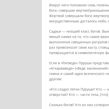
Вокруг него положили семь полень
боги, совершая жертвоприношение,
Жертвой совершали боги жертвопр
могущественным, досталось небо, 
Садхьи — низший класс богов. Вых
явный намек на то, что самое ва
выполнение священных ритуалов 
раз превозносит свою касту, стоя
превращается в символическую фи
Если в «Ригведе» Пуруша представл
«Атхарваведе» («Веде заклинаний»
гимна и самой идеи вселенского ч
другим:
«Кто создал пятки Пуруши? Кто — 
отверстия? Кто — части тела, [что
Сколько богов? Кто из них сотвори