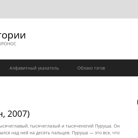
гории
 ХРОНОС
Алфавитный указатель
Облако тэгов
, 2007)
Тысячеглавый, тысячеглазый и тысяченогий Пуруша. Он
лся над ней на десять пальцев. Пуруша — это все, что