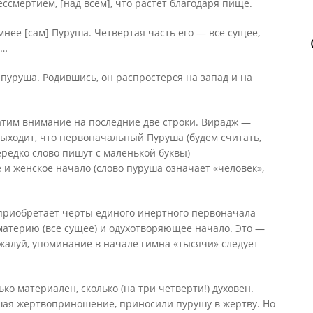
ессмертием, [над всем], что растет благодаря пище.
нее [сам] Пуруша. Четвертая часть его — все сущее,
е…
 пуруша. Родившись, он распростерся на запад и на
атим внимание на последние две строки. Вирадж —
ыходит, что первоначальный Пуруша (будем считать,
ередко слово пишут с маленькой буквы)
и женское начало (слово пуруша означает «человек»,
приобретает черты единого инертного первоначала
атерию (все сущее) и одухотворяющее начало. Это —
жалуй, упоминание в начале гимна «тысячи» следует
ько материален, сколько (на три четверти!) духовен.
ершая жертвоприношение, приносили пурушу в жертву. Но