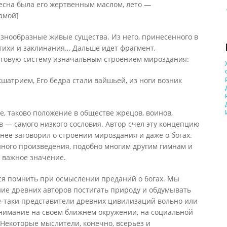
Весна была его жертвенным маслом, лето —
амой]
азнообразные живые существа. Из него, принесенного в
стихи и заклинания… Дальше идет фрагмент,
овую систему изначальным строением мироздания:
кшатрием, Его бедра стали вайшьей, из ноги возник
е, таково положение в обществе жрецов, воинов,
в — самого низкого сословия. Автор счел эту концепцию
нее заговорил о строении мироздания и даже о богах.
нного произведения, подобно многим другим гимнам и
 важное значение.
ся помнить при осмыслении преданий о богах. Мы
ие древних авторов постигать природу и обдумывать
-таки представители древних цивилизаций вольно или
нимание на своем ближнем окружении, на социальной
Некоторые мыслители, конечно, всерьез и