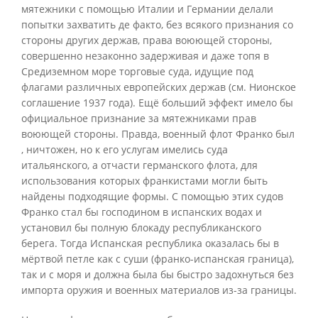
мятежники с помощью Италии и Германии делали
попытки захватить де факто, без всякого признания со
стороны других держав, права воюющей стороны,
совершенно незаконно задерживая и даже топя в
Средиземном море торговые суда, идущие под
флагами различных европейских держав (см. Нионское
соглашение 1937 года). Ещё больший эффект имело бы
официальное признание за мятежниками прав
воюющей стороны. Правда, военный флот Франко был
, ничтожен, но к его услугам имелись суда
итальянского, а отчасти германского флота, для
использования которых франкистами могли быть
найдены подходящие формы. С помощью этих судов
Франко стал бы господином в испанских водах и
установил бы полную блокаду республиканского
берега. Тогда Испанская республика оказалась бы в
мёртвой петле как с суши (франко-испанская граница),
так и с моря и должна была бы быстро задохнуться без
импорта оружия и военных материалов из-за границы.