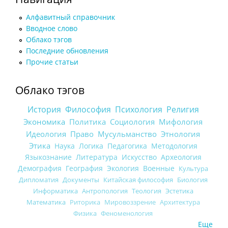
Алфавитный справочник
Вводное слово
Облако тэгов
Последние обновления
Прочие статьи
Облако тэгов
История
Философия
Психология
Религия
Экономика
Политика
Социология
Мифология
Идеология
Право
Мусульманство
Этнология
Этика
Наука
Логика
Педагогика
Методология
Языкознание
Литература
Искусство
Археология
Демография
География
Экология
Военные
Культура
Дипломатия
Документы
Китайская философия
Биология
Информатика
Антропология
Теология
Эстетика
Математика
Риторика
Мировоззрение
Архитектура
Физика
Феноменология
Еще