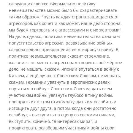
следующих словах: «Формально политику
невмешательства можно было бы охарактеризовать
таким образом: "пусть каждая страна защищается от
агрессоров, как хочет и как может, наше дело сторона,
мы будем торговать и с агрессорами и с их жертвами".
На деле, однако, политика невмешательства означает
попустительство агрессии, развязывание войны,-
следовательно, превращение её в мировую войну. В
политике невмешательства сквозит стремление,
желание - не мешать агрессорам творить своё чёрное
дело, не мешать, скажем, Японии впутаться в войну с
Китаем, а ещё лучше с Советским Союзом, не мешать,
скажем, Германии увязнуть в европейских делах,
впутаться в войну с Советским Союзом, дать всем
участникам войны увязнуть глубоко в тину войны,
поощрять их в этом втихомолку, дать им ослабить и
истощить друг друга, а потом, когда они достаточно
ослабнут, - выступить на сцену со свежими силами,
выступить, конечно, "в интересах мира", и
продиктовать ослабевшим участникам войны свои