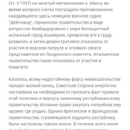
(31. V 1937) на занятый мятежниками о. Ивиса, во
время которого слегка пострадало противозаконно
находившееся здесь немецкое военное судно
"Дейчланд", германское правительство в виде
репрессии бомбардировало с моря беззащитный
испанский город Альмерию, превратив его в груду
развалин, а затем демонстративно отказалось от
участия в морском патруле и отозвало своего
представителя из Лондонского комитета. Итальянское
правительство также отказалось от участия в
Комитете.
Казалось, всему недостойному фарсу невмешательства
пришёл жалкий конец. Советская сторона энергично
настаивала на необходимости признать факт провала
этой политики и вернуть законному республиканскому
правительству Испании право закупать потребное ему
оружие где угодно. Однако британское и французское
правительства, стремившиеся задушить республику,
были настроены совсем иначе. В течение всего июня