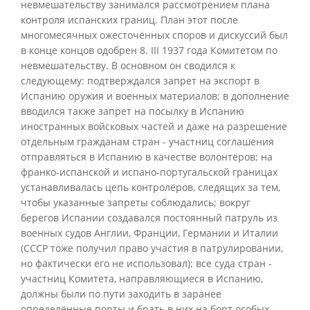
невмешательству занимался рассмотрением плана
контроля испанских границ. План этот после
многомесячных ожесточённых споров и дискуссий был
в конце концов одобрен 8. III 1937 года Комитетом по
невмешательству. В основном он сводился к
следующему: подтверждался запрет на экспорт в
Испанию оружия и военных материалов; в дополнение
вводился также запрет на посылку в Испанию
иностранных войсковых частей и даже на разрешение
отдельным гражданам стран - участниц соглашения
отправляться в Испанию в качестве волонтёров; на
франко-испанской и испано-португальской границах
устанавливалась цепь контролёров, следящих за тем,
чтобы указанные запреты соблюдались; вокруг
берегов Испании создавался постоянный патруль из
военных судов Англии, Франции, Германии и Италии
(СССР тоже получил право участия в патрулировании,
но фактически его не использовал); все суда стран -
участниц Комитета, направляющиеся в Испанию,
должны были по пути заходить в заранее
определённые порты и брать в них на борт особых