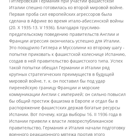
Гитлеровская Германия при участии фашистской
Италии спешно готовилась ко второй мировой войне.
Первая проба сил европейских агрессоров была
сделана в Африке во время итало-абиссинской войны
(20. X 1935-13. V 1936). Благодаря трусливо-
предательскому поведению правительств Англии и
Франции агрессия окончилась успешно для Италии.
Это поощрило Гитлера и Муссолини ко второму шагу -
попытке приковать к фашистской колеснице Испанию,
создав в ней правительство фашистского типа. Успех
такой попытки обещал Германии и Италии ряд
крупных стратегических преимуществ в будущей
мировой войне, т. к. он поставил бы под удар
пиренейскую границу Франции и морские
коммуникации Англии с империей; он сильно повысил
бы общий престиж фашизма в Европе и отдал бы в
распоряжение фашистских держав богатые ресурсы
Испании. Вот почему, когда выборы 16. II 1936 года в
Испании привели к власти левореспубликанское
правительство, Германия и Италия начали подготовку
военного реакционного мятежа против этого