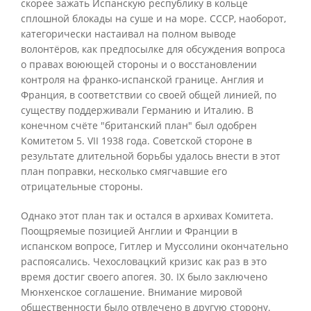
скорее зажать Испанскую республику в кольце
сплошной блокады на суше и на море. СССР, наоборот,
категорически настаивал на полном выводе
волонтёров, как предпосылке для обсуждения вопроса
о правах воюющей стороны и о восстановлении
контроля на франко-испанской границе. Англия и
Франция, в соответствии со своей общей линией, по
существу поддерживали Германию и Италию. В
конечном счёте "британский план" был одобрен
Комитетом 5. VII 1938 года. Советской стороне в
результате длительной борьбы удалось внести в этот
план поправки, несколько смягчавшие его
отрицательные стороны.
Однако этот план так и остался в архивах Комитета.
Поощряемые позицией Англии и Франции в
испанском вопросе, Гитлер и Муссолини окончательно
распоясались. Чехословацкий кризис как раз в это
время достиг своего апогея. 30. IX было заключено
Мюнхенское соглашение. Внимание мировой
общественности было отвлечено в другую сторону.