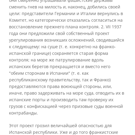
они смиренно упрашивали фашистские державы
сменить гнев на милость и, наконец, добились своей
цели: представители Германии и Италии вернулись в
Комитет, но категорически отказались согласиться на
восстановление прежнего плана контроля. 2. VII 1937
года они предложили свой собственный проект
урегулирования возникших осложнений, сводившийся
к следующему: на суше (т. е. конкретно на франко-
испанской границе) сохраняется старая форма
контроля; на море же патрулирование вдоль
испанских берегов прекращается и вместо него
"обеим сторонам в Испании" (т. е. как
республиканскому правительству, так и Франко)
предоставляются права воюющей стороны, или,
иначе, право задерживать на море суда, отводить их в
испанские порты и производить там проверку их
грузов с конфискацией через призовые суды военной
контрабанды.
Этот проект грозил величайшей опасностью для
Испанской республики. Уже и до того франкистские