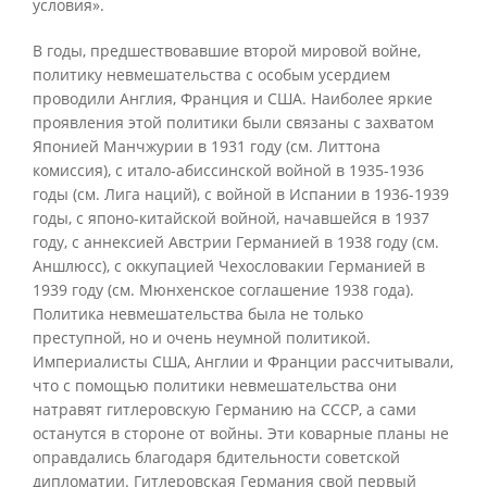
условия».
В годы, предшествовавшие второй мировой войне,
политику невмешательства с особым усердием
проводили Англия, Франция и США. Наиболее яркие
проявления этой политики были связаны с захватом
Японией Манчжурии в 1931 году (см. Литтона
комиссия), с итало-абиссинской войной в 1935-1936
годы (см. Лига наций), с войной в Испании в 1936-1939
годы, с японо-китайской войной, начавшейся в 1937
году, с аннексией Австрии Германией в 1938 году (см.
Аншлюсс), с оккупацией Чехословакии Германией в
1939 году (см. Мюнхенское соглашение 1938 года).
Политика невмешательства была не только
преступной, но и очень неумной политикой.
Империалисты США, Англии и Франции рассчитывали,
что с помощью политики невмешательства они
натравят гитлеровскую Германию на СССР, а сами
останутся в стороне от войны. Эти коварные планы не
оправдались благодаря бдительности советской
дипломатии. Гитлеровская Германия свой первый