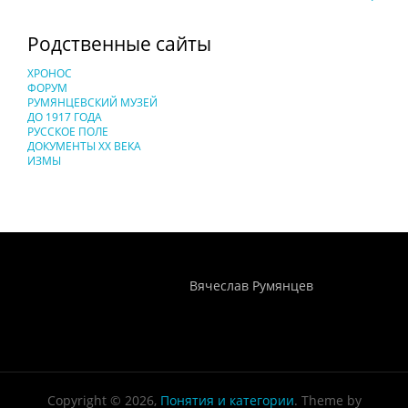
Родственные сайты
ХРОНОС
ФОРУМ
РУМЯНЦЕВСКИЙ МУЗЕЙ
ДО 1917 ГОДА
РУССКОЕ ПОЛЕ
ДОКУМЕНТЫ XX ВЕКА
ИЗМЫ
Понятия И Категории - Исторический Проект ХРОНОС
WEB-редактор
Вячеслав Румянцев
Copyright © 2026,
Понятия и категории
. Theme by