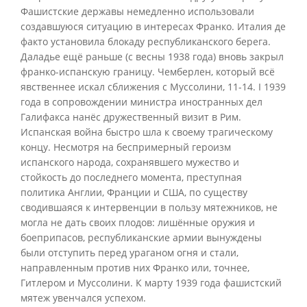
Фашистские державы немедленно использовали
создавшуюся ситуацию в интересах Франко. Италия де
факто установила блокаду республиканского берега.
Даладье ещё раньше (с весны 1938 года) вновь закрыл
франко-испанскую границу. Чемберлен, который всё
явственнее искал сближения с Муссолини, 11-14. I 1939
года в сопровождении министра иностранных дел
Галифакса нанёс дружественный визит в Рим.
Испанская война быстро шла к своему трагическому
концу. Несмотря на беспримерный героизм
испанского народа, сохранявшего мужество и
стойкость до последнего момента, преступная
политика Англии, Франции и США, по существу
сводившаяся к интервенции в пользу мятежников, не
могла не дать своих плодов: лишённые оружия и
боеприпасов, республиканские армии вынуждены
были отступить перед ураганом огня и стали,
направленным против них Франко или, точнее,
Гитлером и Муссолини. К марту 1939 года фашистский
мятеж увенчался успехом.