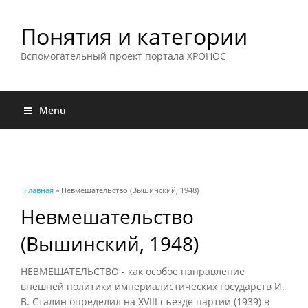
Понятия и категории
Вспомогательный проект портала ХРОНОС
Menu
Вы здесь
Главная
» Невмешательство (Вышинский, 1948)
Невмешательство
(Вышинский, 1948)
НЕВМЕШАТЕЛЬСТВО - как особое направление
внешней политики империалистических государств И.
В. Сталин определил на XVIII съезде партии (1939) в