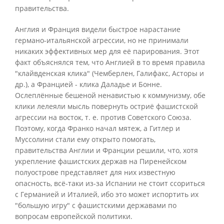
правительства.
Англия и Франция видели быстрое нарастание
германо-итальянской агрессии, но не принимали
никаких эффективных мер для её парирования. Этот
факт объяснялся тем, что Англией в то время правила
"клайвденская клика" (Чемберлен, Галифакс, Асторы и
др.), а Францией - клика Даладье и Бонне.
Ослеплённые бешеной ненавистью к коммунизму, обе
клики лелеяли мысль повернуть остриё фашистской
агрессии на восток, т. е. против Советского Союза.
Поэтому, когда Франко начал мятеж, а Гитлер и
Муссолини стали ему открыто помогать,
правительства Англии и Франции решили, что, хотя
укрепление фашистских держав на Пиренейском
полуострове представляет для них известную
опасность, всё-таки из-за Испании не стоит ссориться
с Германией и Италией, ибо это может испортить их
"большую игру" с фашистскими державами по
вопросам европейской политики.