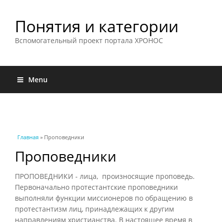
Понятия и категории
Вспомогательный проект портала ХРОНОС
Menu
Вы здесь
Главная
» Проповедники
Проповедники
ПРОПОВЕДНИКИ - лица, произносящие проповедь.
Первоначально протестантские проповедники
выполняли функции миссионеров по обращению в
протестантизм лиц, принадлежащих к другим
направлениям христианства. В настоящее время в