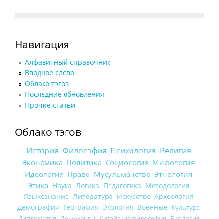
Навигация
Алфавитный справочник
Вводное слово
Облако тэгов
Последние обновления
Прочие статьи
Облако тэгов
История
Философия
Психология
Религия
Экономика
Политика
Социология
Мифология
Идеология
Право
Мусульманство
Этнология
Этика
Наука
Логика
Педагогика
Методология
Языкознание
Литература
Искусство
Археология
Демография
География
Экология
Военные
Культура
Дипломатия
Документы
Китайская философия
Биология