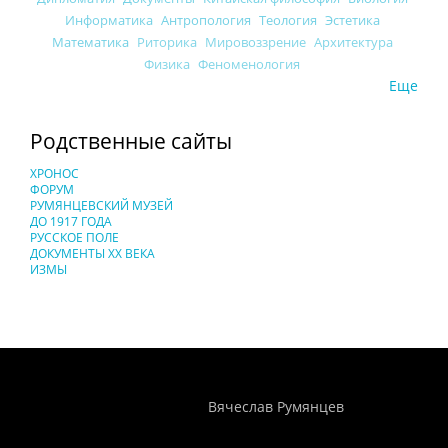
Информатика
Антропология
Теология
Эстетика
Математика
Риторика
Мировоззрение
Архитектура
Физика
Феноменология
Еще
Родственные сайты
ХРОНОС
ФОРУМ
РУМЯНЦЕВСКИЙ МУЗЕЙ
ДО 1917 ГОДА
РУССКОЕ ПОЛЕ
ДОКУМЕНТЫ XX ВЕКА
ИЗМЫ
Понятия И Категории - Исторический Проект ХРОНОС
WEB-редактор
Вячеслав Румянцев