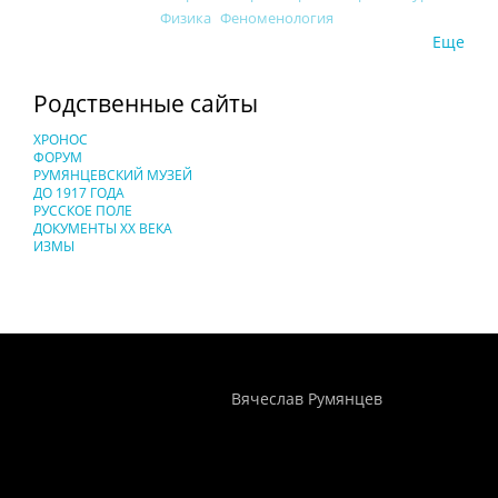
Физика
Феноменология
Еще
Родственные сайты
ХРОНОС
ФОРУМ
РУМЯНЦЕВСКИЙ МУЗЕЙ
ДО 1917 ГОДА
РУССКОЕ ПОЛЕ
ДОКУМЕНТЫ XX ВЕКА
ИЗМЫ
Понятия И Категории - Исторический Проект ХРОНОС
WEB-редактор
Вячеслав Румянцев