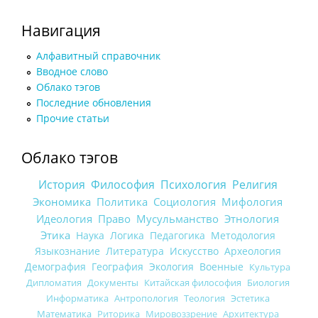
Навигация
Алфавитный справочник
Вводное слово
Облако тэгов
Последние обновления
Прочие статьи
Облако тэгов
История
Философия
Психология
Религия
Экономика
Политика
Социология
Мифология
Идеология
Право
Мусульманство
Этнология
Этика
Наука
Логика
Педагогика
Методология
Языкознание
Литература
Искусство
Археология
Демография
География
Экология
Военные
Культура
Дипломатия
Документы
Китайская философия
Биология
Информатика
Антропология
Теология
Эстетика
Математика
Риторика
Мировоззрение
Архитектура