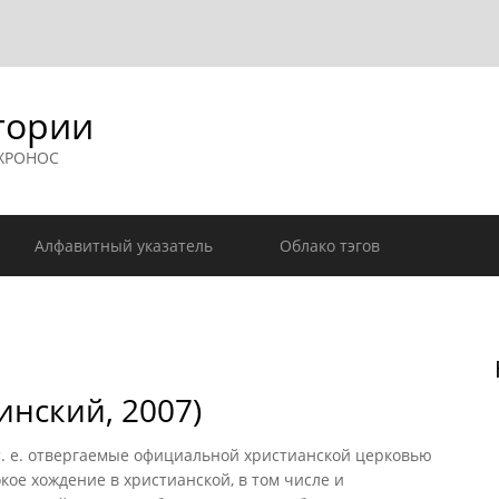
гории
 ХРОНОС
Алфавитный указатель
Облако тэгов
нский, 2007)
 е. отвергаемые официальной христианской церковью
ое хождение в христианской, в том числе и