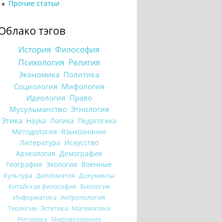
Прочие статьи
Облако тэгов
История
Философия
Психология
Религия
Экономика
Политика
Социология
Мифология
Идеология
Право
Мусульманство
Этнология
Этика
Наука
Логика
Педагогика
Методология
Языкознание
Литература
Искусство
Археология
Демография
География
Экология
Военные
Культура
Дипломатия
Документы
Китайская философия
Биология
Информатика
Антропология
Теология
Эстетика
Математика
Риторика
Мировоззрение