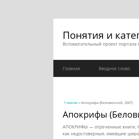
Понятия и кате
Вспомогательный проект портала
Главная
Вводное слово
Вы здесь
Главная
» Апокрифы (Беловинский, 2007)
Апокрифы (Белови
АПОКРИФЫ — отреченные книги, т.
как недостоверные, имевшие широк