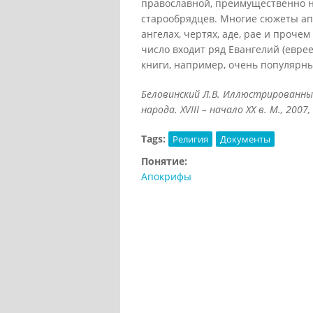
православной, преимущественно н
старообрядцев. Многие сюжеты ап
ангелах, чертях, аде, рае и проче
число входит ряд Евангелий (еврее
книги, например, очень популярн
Беловинский Л.В. Иллюстрированны
народа.
XVIII – начало
XX в. М., 2007, 
Tags:
Религия
Документы
Понятие:
Апокрифы