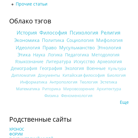
Прочие статьи
Облако тэгов
История
Философия
Психология
Религия
Экономика
Политика
Социология
Мифология
Идеология
Право
Мусульманство
Этнология
Этика
Наука
Логика
Педагогика
Методология
Языкознание
Литература
Искусство
Археология
Демография
География
Экология
Военные
Культура
Дипломатия
Документы
Китайская философия
Биология
Информатика
Антропология
Теология
Эстетика
Математика
Риторика
Мировоззрение
Архитектура
Физика
Феноменология
Еще
Родственные сайты
ХРОНОС
ФОРУМ