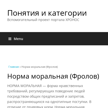
Понятия и категории
Вспомогательный проект портала ХРОНОС
Menu
Вы здесь
Главная
» Норма моральная (Фролов)
Норма моральная (Фролов)
НОРМА МОРАЛЬНАЯ — форма нравственных
требований, регулирующих поведение людей
посредством общих предписаний и запретов,
распространяющихся на однотипные поступки. В
отличие от правовых норм, Норма моральная