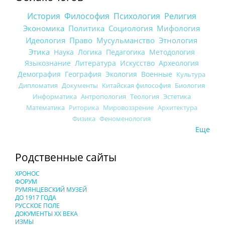
История
Философия
Психология
Религия
Экономика
Политика
Социология
Мифология
Идеология
Право
Мусульманство
Этнология
Этика
Наука
Логика
Педагогика
Методология
Языкознание
Литература
Искусство
Археология
Демография
География
Экология
Военные
Культура
Дипломатия
Документы
Китайская философия
Биология
Информатика
Антропология
Теология
Эстетика
Математика
Риторика
Мировоззрение
Архитектура
Физика
Феноменология
Еще
Родственные сайты
ХРОНОС
ФОРУМ
РУМЯНЦЕВСКИЙ МУЗЕЙ
ДО 1917 ГОДА
РУССКОЕ ПОЛЕ
ДОКУМЕНТЫ XX ВЕКА
ИЗМЫ