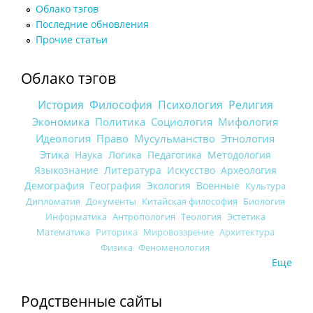
Облако тэгов
Последние обновления
Прочие статьи
Облако тэгов
История
Философия
Психология
Религия
Экономика
Политика
Социология
Мифология
Идеология
Право
Мусульманство
Этнология
Этика
Наука
Логика
Педагогика
Методология
Языкознание
Литература
Искусство
Археология
Демография
География
Экология
Военные
Культура
Дипломатия
Документы
Китайская философия
Биология
Информатика
Антропология
Теология
Эстетика
Математика
Риторика
Мировоззрение
Архитектура
Физика
Феноменология
Еще
Родственные сайты