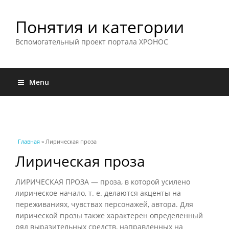
Понятия и категории
Вспомогательный проект портала ХРОНОС
Menu
Вы здесь
Главная
» Лирическая проза
Лирическая проза
ЛИРИЧЕСКАЯ ПРОЗА — проза, в которой усилено
лирическое начало, т. е. делаются акценты на
переживаниях, чувствах персонажей, автора. Для
лирической прозы также характерен определенный
ряд выразительных средств, направленных на