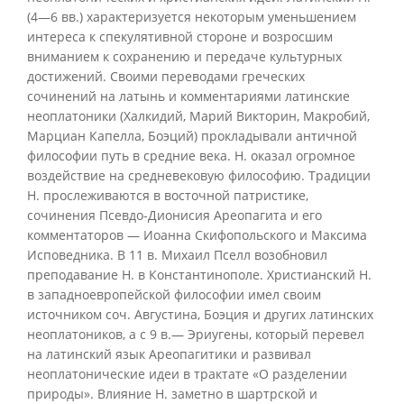
(4—6 вв.) характеризуется некоторым уменьшением
интереса к спекулятивной стороне и возросшим
вниманием к сохранению и передаче культурных
достижений. Своими переводами греческих
сочинений на латынь и комментариями латинские
неоплатоники (Халкидий, Марий Викторин, Макробий,
Марциан Капелла, Боэций) прокладывали античной
философии путь в средние века. Н. оказал огромное
воздействие на средневековую философию. Традиции
Н. прослеживаются в восточной патристике,
сочинения Псевдо-Дионисия Ареопагита и его
комментаторов — Иоанна Скифопольского и Максима
Исповедника. В 11 в. Михаил Пселл возобновил
преподавание Н. в Константинополе. Христианский Н.
в западноевропейской философии имел своим
источником соч. Августина, Боэция и других латинских
неоплатоников, а с 9 в.— Эриугены, который перевел
на латинский язык Ареопагитики и развивал
неоплатонические идеи в трактате «О разделении
природы». Влияние Н. заметно в шартрской и