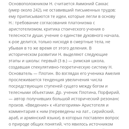
Основоположником Н. считается Аммоний Саккас
(умер около 242), не оставивший письменных трудов;
ему приписываются те идеи, которые легли в основу
Н.: требование согласования платонизма с
аристотелизмом, критика стоического учения о
телесности души, учение о единстве духовного начала,
к-рое делится, только нисходя в смертные тела, не
убывая в то же время от этого деления. В
историческом развитии Н. выделяют следующие
этапы и школы: первый (3 в.) — римская школа,
создавшая спекулятивно-теоретическую систему Н.
Основатель — Плотин. Во взглядах его ученика Амелия
прослеживается тенденция увеличения числа
посредствующих ступеней сущего между богом и
телесными объектами. Др. ученик Плотина, Порфирий,
— автор получивших большой исторический резонанс
произв. «Введение» к «Категориям» Аристотеля и
комментария к ним (переведены на лат., сирийский,
араб, и армянский языки), в которых поставлен вопрос
о природе общих понятий, что явилось источником