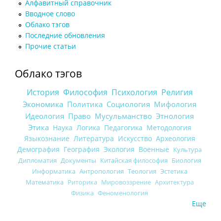
Алфавитный справочник
Вводное слово
Облако тэгов
Последние обновления
Прочие статьи
Облако тэгов
История
Философия
Психология
Религия
Экономика
Политика
Социология
Мифология
Идеология
Право
Мусульманство
Этнология
Этика
Наука
Логика
Педагогика
Методология
Языкознание
Литература
Искусство
Археология
Демография
География
Экология
Военные
Культура
Дипломатия
Документы
Китайская философия
Биология
Информатика
Антропология
Теология
Эстетика
Математика
Риторика
Мировоззрение
Архитектура
Физика
Феноменология
Еще