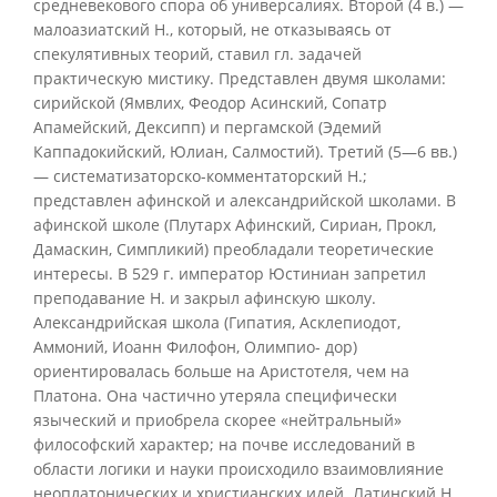
средневекового спора об универсалиях. Второй (4 в.) —
малоазиатский Н., который, не отказываясь от
спекулятивных теорий, ставил гл. задачей
практическую мистику. Представлен двумя школами:
сирийской (Ямвлих, Феодор Асинский, Сопатр
Апамейский, Дексипп) и пергамской (Эдемий
Каппадокийский, Юлиан, Салмостий). Третий (5—6 вв.)
— систематизаторско-комментаторский Н.;
представлен афинской и александрийской школами. В
афинской школе (Плутарх Афинский, Сириан, Прокл,
Дамаскин, Симпликий) преобладали теоретические
интересы. В 529 г. император Юстиниан запретил
преподавание Н. и закрыл афинскую школу.
Александрийская школа (Гипатия, Асклепиодот,
Аммоний, Иоанн Филофон, Олимпио- дор)
ориентировалась больше на Аристотеля, чем на
Платона. Она частично утеряла специфически
языческий и приобрела скорее «нейтральный»
философский характер; на почве исследований в
области логики и науки происходило взаимовлияние
неоплатонических и христианских идей. Латинский Н.