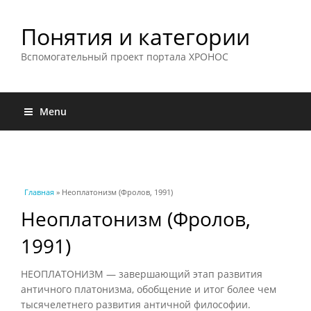
Понятия и категории
Вспомогательный проект портала ХРОНОС
Menu
Вы здесь
Главная
» Неоплатонизм (Фролов, 1991)
Неоплатонизм (Фролов,
1991)
НЕОПЛАТОНИЗМ — завершающий этап развития
античного платонизма, обобщение и итог более чем
тысячелетнего развития античной философии.