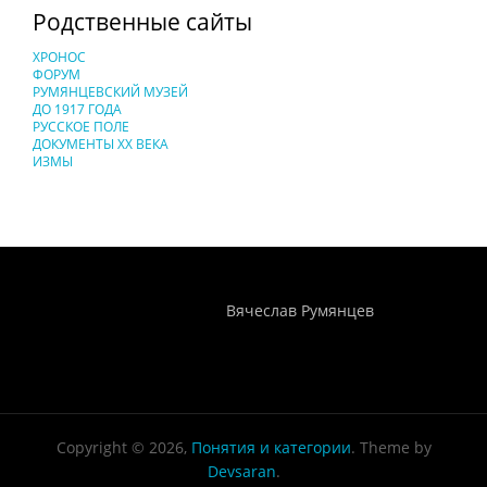
Родственные сайты
ХРОНОС
ФОРУМ
РУМЯНЦЕВСКИЙ МУЗЕЙ
ДО 1917 ГОДА
РУССКОЕ ПОЛЕ
ДОКУМЕНТЫ XX ВЕКА
ИЗМЫ
Понятия И Категории - Исторический Проект ХРОНОС
WEB-редактор
Вячеслав Румянцев
Copyright © 2026,
Понятия и категории
. Theme by
Devsaran
.