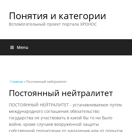
Понятия и категории
Вспомогательный проект портала ХРОНОС
Menu
Вы здесь
Главная
» Постоянный нейтралитет
Постоянный нейтралитет
ПОСТОЯННЫЙ НЕЙТРАЛИТЕТ - устанавливаемое путём
международного соглашения обязательство
государства не участвовать в какой бы то ни было
войне, кроме случаев вооружённой защиты
собственной территории от нападения или от попыток