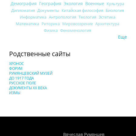
Демография
География
Экология
Военные
Культура
Дипломатия
Документы
Китайская философия
Биология
Информатика
Антропология
Теология
Эстетика
Математика
Риторика
Мировоззрение
Архитектура
Физика
Феноменология
Еще
Родственные сайты
ХРОНОС
ФОРУМ
РУМЯНЦЕВСКИЙ МУЗЕЙ
ДО 1917 ГОДА
РУССКОЕ ПОЛЕ
ДОКУМЕНТЫ XX ВЕКА
ИЗМЫ
Понятия И Категории - Исторический Проект ХРОНОС
WEB-редактор
Вячеслав Румянцев