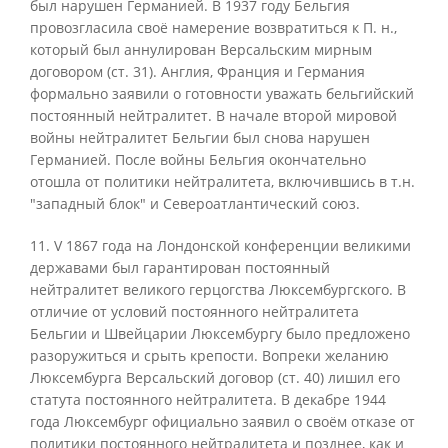
был нарушен Германией. В 1937 году Бельгия
провозгласила своё намерение возвратиться к П. н.,
который был аннулирован Версальским мирным
договором (ст. 31). Англия, Франция и Германия
формально заявили о готовности уважать бельгийский
постоянный нейтралитет. В начале второй мировой
войны нейтралитет Бельгии был снова нарушен
Германией. После войны Бельгия окончательно
отошла от политики нейтралитета, включившись в т.н.
"западный блок" и Североатлантический союз.
11. V 1867 года на Лондонской конференции великими
державами был гарантирован постоянный
нейтралитет великого герцогства Люксембургского. В
отличие от условий постоянного нейтралитета
Бельгии и Швейцарии Люксембургу было предложено
разоружиться и срыть крепости. Вопреки желанию
Люксембурга Версальский договор (ст. 40) лишил его
статута постоянного нейтралитета. В декабре 1944
года Люксембург официально заявил о своём отказе от
политики постоянного нейтралитета и позднее, как и