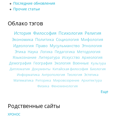
Последние обновления
Прочие статьи
Облако тэгов
История
Философия
Психология
Религия
Экономика
Политика
Социология
Мифология
Идеология
Право
Мусульманство
Этнология
Этика
Наука
Логика
Педагогика
Методология
Языкознание
Литература
Искусство
Археология
Демография
География
Экология
Военные
Культура
Дипломатия
Документы
Китайская философия
Биология
Информатика
Антропология
Теология
Эстетика
Математика
Риторика
Мировоззрение
Архитектура
Физика
Феноменология
Еще
Родственные сайты
ХРОНОС