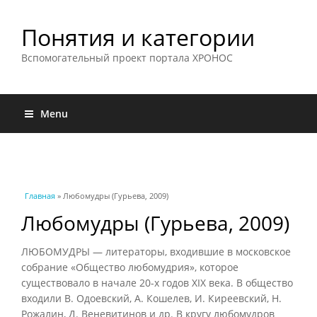
Понятия и категории
Вспомогательный проект портала ХРОНОС
Menu
Вы здесь
Главная
» Любомудры (Гурьева, 2009)
Любомудры (Гурьева, 2009)
ЛЮБОМУДРЫ — литераторы, входившие в московское
собрание «Общество любомудрия», которое
существовало в начале 20-х годов XIX века. В общество
входили В. Одоевский, А. Кошелев, И. Киреевский, Н.
Рожалин, Д. Веневитинов и др. В кругу любомудров