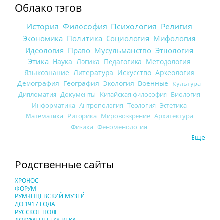
Облако тэгов
История
Философия
Психология
Религия
Экономика
Политика
Социология
Мифология
Идеология
Право
Мусульманство
Этнология
Этика
Наука
Логика
Педагогика
Методология
Языкознание
Литература
Искусство
Археология
Демография
География
Экология
Военные
Культура
Дипломатия
Документы
Китайская философия
Биология
Информатика
Антропология
Теология
Эстетика
Математика
Риторика
Мировоззрение
Архитектура
Физика
Феноменология
Еще
Родственные сайты
ХРОНОС
ФОРУМ
РУМЯНЦЕВСКИЙ МУЗЕЙ
ДО 1917 ГОДА
РУССКОЕ ПОЛЕ
ДОКУМЕНТЫ XX ВЕКА