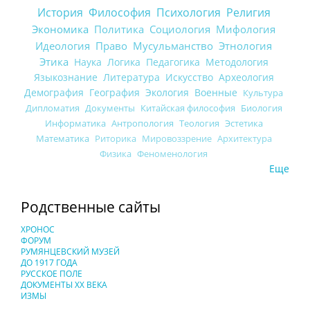
История
Философия
Психология
Религия
Экономика
Политика
Социология
Мифология
Идеология
Право
Мусульманство
Этнология
Этика
Наука
Логика
Педагогика
Методология
Языкознание
Литература
Искусство
Археология
Демография
География
Экология
Военные
Культура
Дипломатия
Документы
Китайская философия
Биология
Информатика
Антропология
Теология
Эстетика
Математика
Риторика
Мировоззрение
Архитектура
Физика
Феноменология
Еще
Родственные сайты
ХРОНОС
ФОРУМ
РУМЯНЦЕВСКИЙ МУЗЕЙ
ДО 1917 ГОДА
РУССКОЕ ПОЛЕ
ДОКУМЕНТЫ XX ВЕКА
ИЗМЫ