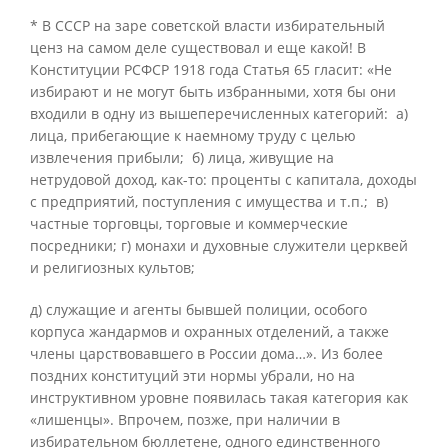
* В СССР на заре советской власти избирательный
ценз на самом деле существовал и еще какой! В
Конституции РСФСР 1918 года Статья 65 гласит: «Не
избирают и не могут быть избранными, хотя бы они
входили в одну из вышеперечисленных категорий: а)
лица, прибегающие к наемному труду с целью
извлечения прибыли; б) лица, живущие на
нетрудовой доход, как-то: проценты с капитала, доходы
с предприятий, поступления с имущества и т.п.; в)
частные торговцы, торговые и коммерческие
посредники; г) монахи и духовные служители церквей
и религиозных культов;
д) служащие и агенты бывшей полиции, особого
корпуса жандармов и охранных отделений, а также
члены царствовавшего в России дома…». Из более
поздних конституций эти нормы убрали, но на
инструктивном уровне появилась такая категория как
«лишенцы». Впрочем, позже, при наличии в
избирательном бюллетене, одного единственного