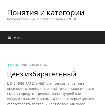
Понятия и категории
Вспомогательный проект портала ХРОНОС
Menu
Вы здесь
Главная
» Ценз избирательный
Ценз избирательный
ЦЕНЗ ИЗБИРАТЕЛЬНЫЙ (лат. census. от censere
производить опись, перепись) - в капиталистических
странах предусмотренные конституцией или
избирательными законами условия, которым должен
удовлетворять гражданин для получения права