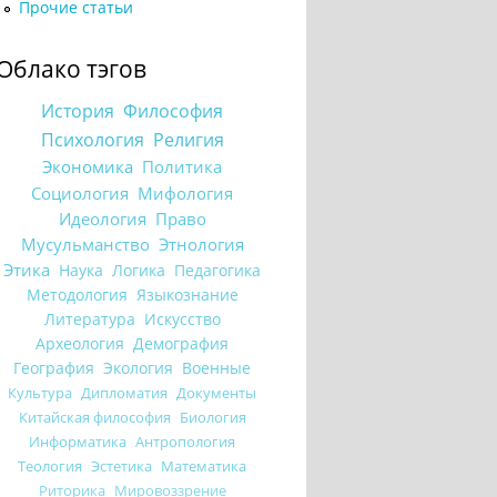
Прочие статьи
Облако тэгов
История
Философия
Психология
Религия
Экономика
Политика
Социология
Мифология
Идеология
Право
Мусульманство
Этнология
Этика
Наука
Логика
Педагогика
Методология
Языкознание
Литература
Искусство
Археология
Демография
География
Экология
Военные
Культура
Дипломатия
Документы
Китайская философия
Биология
Информатика
Антропология
Теология
Эстетика
Математика
Риторика
Мировоззрение