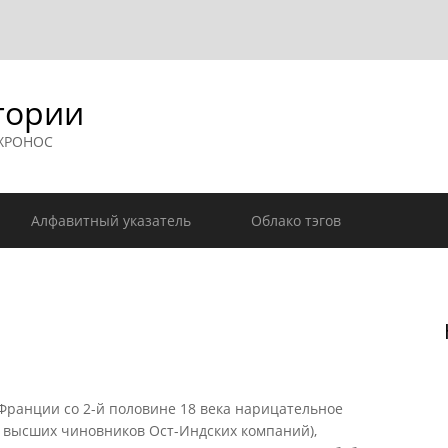
гории
 ХРОНОС
Алфавитный указатель
Облако тэгов
и Франции со 2-й половине 18 века нарицательное
 высших чиновников Ост-Индских компаний),