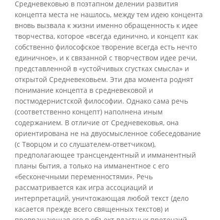
Средневековью в поэтапном делении развития
концепта места не нашлось, между тем идею концента
вновь вызвала к жизни именно обращенность к идее
творчества, которое «всегда единично, и концепт как
собственно философское творение всегда есть нечто
единичное», и к связанной с творчеством идее речи,
представленной в «устойчивых сгустках смысла» и
открытой Средневековьем. Эти два момента роднят
понимание концепта в средневековой и
постмодернистской философии. Однако сама речь
(соответственно концепт) наполнена иным
содержанием. В отличие от Средневековья, она
ориентирована не на двуосмысленное собеседование
(с Творцом и со слушателем-ответчиком),
предполагающее трансцендентный и имманентный
планы бытия, а только на имманентное с его
«бесконечными переменностями». Речь
рассматривается как игра ассоциаций и
интерпретаций, уничтожающая любой текст (дело
касается прежде всего священных текстов) и
превращающая его в объект властных претензий.