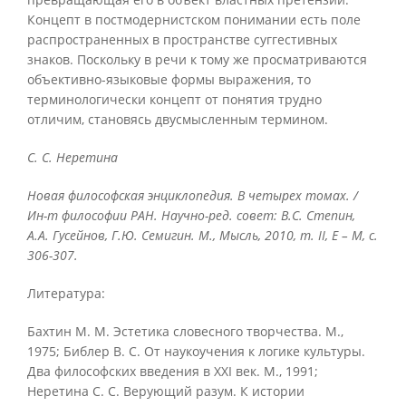
Концепт в постмодернистском понимании есть поле
распространенных в пространстве суггестивных
знаков. Поскольку в речи к тому же просматриваются
объективно-языковые формы выражения, то
терминологически концепт от понятия трудно
отличим, становясь двусмысленным термином.
С. С. Неретина
Новая философская энциклопедия. В четырех томах. /
Ин-т философии РАН. Научно-ред. совет: В.С. Степин,
А.А. Гусейнов, Г.Ю. Семигин. М., Мысль, 2010, т.
II, Е – М, с.
306-307.
Литература:
Бахтин М. М. Эстетика словесного творчества. М.,
1975; Библер В. С. От наукоучения к логике культуры.
Два философских введения в XXI век. М., 1991;
Неретина С. С. Верующий разум. К истории