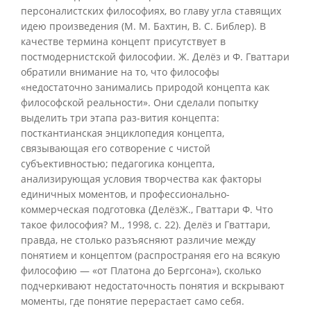
персоналистских философиях, во главу угла ставящих
идею произведения (М. М. Бахтин, В. С. Библер). В
качестве термина концепт присутствует в
постмодернистской философии. Ж. Делёз и Ф. Гваттари
обратили внимание на то, что философы
«недостаточно занимались природой концепта как
философской реальности». Они сделали попытку
выделить три этапа раз-вития концепта:
посткантианская энциклопедия концепта,
связывающая его сотворение с чистой
субъективностью; педагогика концепта,
анализирующая условия творчества как факторы
единичных моментов, и профессионально-
коммерческая подготовка (ДелёзЖ., Гваттари Ф. Что
такое философия? М., 1998, с. 22). Делёз и Гваттари,
правда, не столько разъясняют различие между
понятием и концептом (распространяя его на всякую
философию — «от Платона до Бергсона»), сколько
подчеркивают недостаточность понятия и вскрывают
моменты, где понятие перерастает само себя.