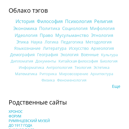
Облако тэгов
История
Философия
Психология
Религия
Экономика
Политика
Социология
Мифология
Идеология
Право
Мусульманство
Этнология
Этика
Наука
Логика
Педагогика
Методология
Языкознание
Литература
Искусство
Археология
Демография
География
Экология
Военные
Культура
Дипломатия
Документы
Китайская философия
Биология
Информатика
Антропология
Теология
Эстетика
Математика
Риторика
Мировоззрение
Архитектура
Физика
Феноменология
Еще
Родственные сайты
ХРОНОС
ФОРУМ
РУМЯНЦЕВСКИЙ МУЗЕЙ
ДО 1917 ГОДА