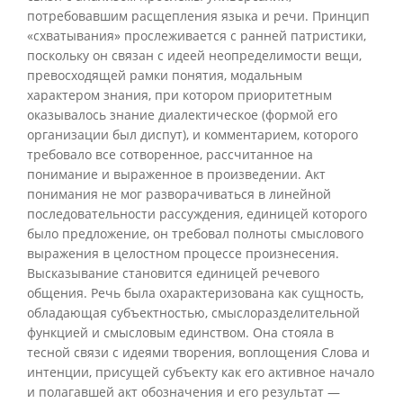
потребовавшим расщепления языка и речи. Принцип
«схватывания» прослеживается с ранней патристики,
поскольку он связан с идеей неопределимости вещи,
превосходящей рамки понятия, модальным
характером знания, при котором приоритетным
оказывалось знание диалектическое (формой его
организации был диспут), и комментарием, которого
требовало все сотворенное, рассчитанное на
понимание и выраженное в произведении. Акт
понимания не мог разворачиваться в линейной
последовательности рассуждения, единицей которого
было предложение, он требовал полноты смыслового
выражения в целостном процессе произнесения.
Высказывание становится единицей речевого
общения. Речь была охарактеризована как сущность,
обладающая субъектностью, смыслоразделительной
функцией и смысловым единством. Она стояла в
тесной связи с идеями творения, воплощения Слова и
интенции, присущей субъекту как его активное начало
и полагавшей акт обозначения и его результат —