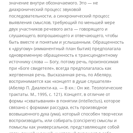
значение внутри обозначаемого. Это — не
диахронический процесс звуковой
последовательности, а синхронический процесс
выявления смыслов, требующий по меньшей мере
двух участников речевого акта — говорящего и
слушающего, вопрошающего и отвечающего, чтобы
быть вместе и понятым и услышанным. Обращенность
к «другому» (имманентный план бытия) предполагала
одновременную обращенность к трансцендентному
источнику слова — Богу, потому речь, произносимая
при «Боге свидетеле», всегда предполагалась как
жертвенная речь. Высказанная речь, по Абеляру,
воспринимается как «концепт в душе слушателя»
(Абеляр П. Диалекти-ка. — В кн.: Он же. Теологические
трактаты. М., 1995, с. 121). Концепт, в отличие от
формы «схватывания» в понятии (intellectus), которое
связано с формами рассудка, есть производное
возвышенного духа (ума), который способен творчески
воспроизводить, или собирать (concipere) смыслы и
помыслы как универсальное, представляющее собой