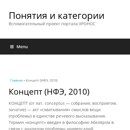
Понятия и категории
Вспомогательный проект портала ХРОНОС
Menu
Вы здесь
Главная
» Концепт (НФЭ, 2010)
Концепт (НФЭ, 2010)
КОНЦЕПТ (от лат. conceptus — собрание, восприятие,
зачатие) — акт «схватывания» смыслов вещи
(проблемы) в единстве речевого высказывания.
Термин «концепт» введен в философию Абеляром в
связи с анализом проблемы универсалий,