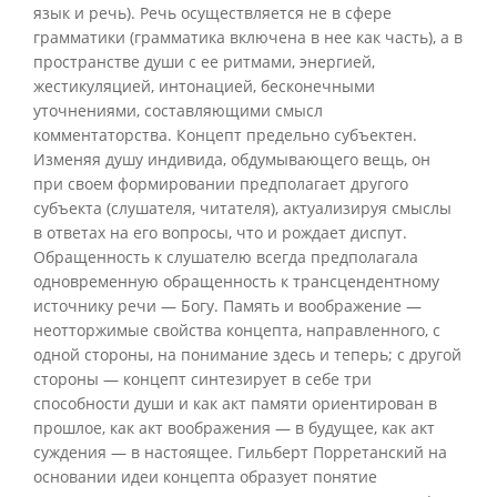
язык и речь). Речь осуществляется не в сфере
грамматики (грамматика включена в нее как часть), а в
пространстве души с ее ритмами, энергией,
жестикуляцией, интонацией, бесконечными
уточнениями, составляющими смысл
комментаторства. Концепт предельно субъектен.
Изменяя душу индивида, обдумывающего вещь, он
при своем формировании предполагает другого
субъекта (слушателя, читателя), актуализируя смыслы
в ответах на его вопросы, что и рождает диспут.
Обращенность к слушателю всегда предполагала
одновременную обращенность к трансцендентному
источнику речи — Богу. Память и воображение —
неотторжимые свойства концепта, направленного, с
одной стороны, на понимание здесь и теперь; с другой
стороны — концепт синтезирует в себе три
способности души и как акт памяти ориентирован в
прошлое, как акт воображения — в будущее, как акт
суждения — в настоящее. Гильберт Порретанский на
основании идеи концепта образует понятие