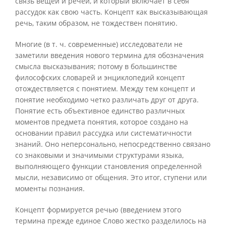
связь вещей и речей, и который включает в себя
рассудок как свою часть. Концепт как высказывающая
речь, таким образом, не тождествен понятию.
Многие (в т. ч. современные) исследователи не
заметили введения нового термина для обозначения
смысла высказывания; потому в большинстве
философских словарей и энциклопедий концепт
отождествляется с понятием. Между тем концепт и
понятие необходимо четко различать друг от друга.
Понятие есть объективное единство различных
моментов предмета понятия, которое создано на
основании правил рассудка или систематичности
знаний. Оно неперсонально, непосредственно связано
со знаковыми и значимыми структурами языка,
выполняющего функции становления определенной
мысли, независимо от общения. Это итог, ступени или
моменты познания.
Концепт формируется речью (введением этого
термина прежде единое Слово жестко разделилось на