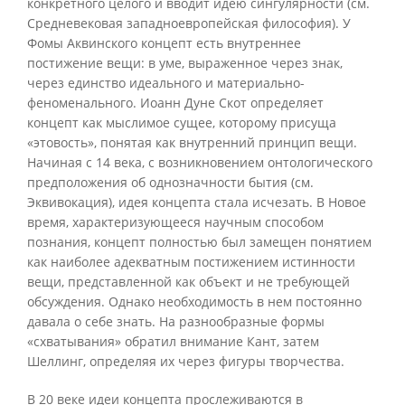
конкретного целого и вводит идею сингулярности (см.
Средневековая западноевропейская философия). У
Фомы Аквинского концепт есть внутреннее
постижение вещи: в уме, выраженное через знак,
через единство идеального и материально-
феноменального. Иоанн Дуне Скот определяет
концепт как мыслимое сущее, которому присуща
«этовость», понятая как внутренний принцип вещи.
Начиная с 14 века, с возникновением онтологического
предположения об однозначности бытия (см.
Эквивокация), идея концепта стала исчезать. В Новое
время, характеризующееся научным способом
познания, концепт полностью был замещен понятием
как наиболее адекватным постижением истинности
вещи, представленной как объект и не требующей
обсуждения. Однако необходимость в нем постоянно
давала о себе знать. На разнообразные формы
«схватывания» обратил внимание Кант, затем
Шеллинг, определяя их через фигуры творчества.
В 20 веке идеи концепта прослеживаются в