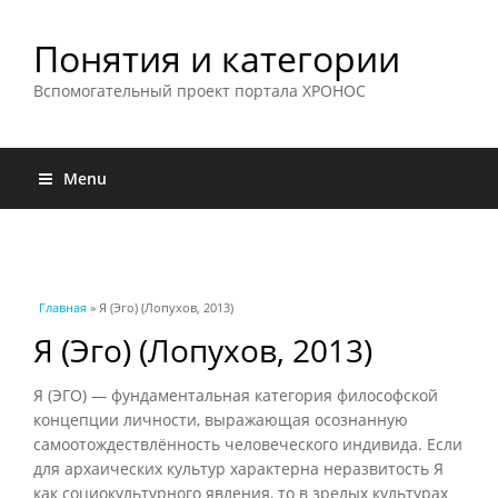
Понятия и категории
Вспомогательный проект портала ХРОНОС
Menu
Вы здесь
Главная
» Я (Эго) (Лопухов, 2013)
Я (Эго) (Лопухов, 2013)
Я (ЭГО) — фундаментальная категория философской
концепции личности, выражающая осознанную
самоотождествлённость человеческого индивида. Если
для архаических культур характерна неразвитость Я
как социокультурного явления, то в зрелых культурах