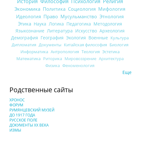
История
Философия
Психология
Религия
Экономика
Политика
Социология
Мифология
Идеология
Право
Мусульманство
Этнология
Этика
Наука
Логика
Педагогика
Методология
Языкознание
Литература
Искусство
Археология
Демография
География
Экология
Военные
Культура
Дипломатия
Документы
Китайская философия
Биология
Информатика
Антропология
Теология
Эстетика
Математика
Риторика
Мировоззрение
Архитектура
Физика
Феноменология
Еще
Родственные сайты
ХРОНОС
ФОРУМ
РУМЯНЦЕВСКИЙ МУЗЕЙ
ДО 1917 ГОДА
РУССКОЕ ПОЛЕ
ДОКУМЕНТЫ XX ВЕКА
ИЗМЫ