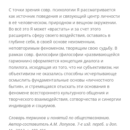
С точки зрения совр. психологии Я рассматривается
как источник поведения и связующий центр личности
в её человеческом, природном и вещном окружении.
Во всё это Я может «врастать» и за счет этого
расширять сферу своего воздействия, оставаясь в
глубине себя, в своей основе неизменным,
неповторимым феноменом, творящим свою судьбу. В
рамках совр. философии (философии «развивающейся
гармонии») оформляется концепция диалога и
полилога, исходящая из того, что ни субъективизм, ни
объективизм не оказались способны исчерпывающе
осмыслить фундаментальные основы «личностного
бытия», и стремящаяся отыскать эти основания в
феномене всестороннего культурного общения и
творческого взаимодействия, сотворчества и синергии
индивидов и социумов.
Словарь терминов и понятий по обществознанию.
Автор-составитель А.М. Лопухов. 7-е изд. переб. и доп.