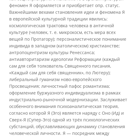
феномен Я оформляется и приобретает опр. статус.
Важнейшими вехами становления идеи и феномена Я
в европейской культурной традиции явились:
космологическая трактовка человека в античной
культуре (человек, т. е. микрокосм, есть мера всех
вещей по Протагору); персоналистическое понимание
индивида в западном (католическом) христианстве;
антропоцентризм культуры Ренессанса;
антиавторитаризм идеологии Реформации (каждый
сам для себя толкователь Священного писания,
«Каждый сам для себя священник», по Лютеру);
либеральный гуманизм ново-европейского
Просвещения; личностный пафос романтизма;
оформление буржуазного индивидуализма в рамках
индустриально-рыночной модернизации. Заслуживает
особенного внимания психоаналитическая теория,
согласно которой Я (Эго) является наряду с Оно (Ид) и
Сверх-Я (Супер-Эго) одной из трёх психологических
субстанций, обуславливающих динамику становления
человеческой личности. Я — посредник между