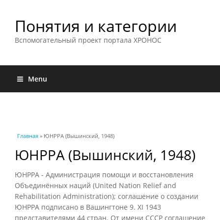
Понятия и категории
Вспомогательный проект портала ХРОНОС
Menu
Вы здесь
Главная
» ЮНРРА (Вышинский, 1948)
ЮНРРА (Вышинский, 1948)
ЮНРРА - Администрация помощи и восстановления
Объединённых наций (United Nation Relief and
Rehabilitation Administration); соглашение о создании
ЮНРРА подписано в Вашингтоне 9. XI 1943
представителями 44 стран. От имени СССР соглашение