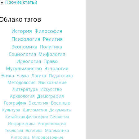
Прочие статьи
Облако тэгов
История
Философия
Психология
Религия
Экономика
Политика
Социология
Мифология
Идеология
Право
Мусульманство
Этнология
Этика
Наука
Логика
Педагогика
Методология
Языкознание
Литература
Искусство
Археология
Демография
География
Экология
Военные
Культура
Дипломатия
Документы
Китайская философия
Биология
Информатика
Антропология
Теология
Эстетика
Математика
Риторика
Мировоззрение