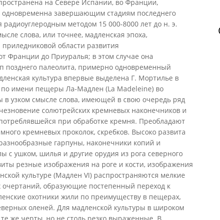
спространена на Севере Испании, во Франции,
на одновременна завершающим стадиям последнего
 радиоуглеродным методом 15 000-8000 лет до н. э.
ысле слова, или точнее, мадленская эпоха,
й приледниковой области развития
т Франции до Приуралья; в этом случае она
п позднего палеолита, примерно одновременный
дленская культура впервые выделена Г. Мортилье в
а по имени пещеры Ла-Мадлен (La Madeleine) во
ы в узком смысле слова, имеющей в свою очередь ряд
счезновение солютрейских кремневых наконечников и
потреблявшейся при обработке кремня. Преобладают
много кремневых проколок, скребков. Высоко развита
 разнообразные гарпуны, наконечники копий и
лы с ушком, шилья и другие орудия из рога северного
звиты резные изображения на роге и кости, изображения
нской культуре (Мадлен VI) распространяются мелкие
 очертаний, образующие постепенный переход к
енские охотники жили по преимуществу в пещерах,
северных оленей. Для мадленской культуры в широком
те же черты, но не столь резко выраженные. В