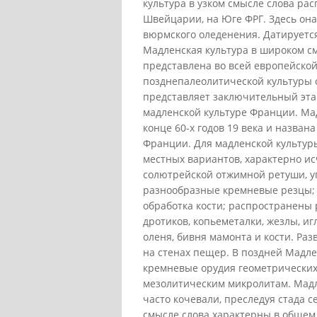
культура в узком смысле слова ра
Швейцарии, на Юге ФРГ. Здесь о
вюрмского оледенения. Датируется
Мадленская культура в широком см
представлена во всей европейско
позднепалеолитической культуры о
представляет заключительный эта
мадленской культуре Франции. Ма
конце 60-х годов 19 века и назван
Франции. Для мадленской культур
местных вариантов, характерно и
солютрейской отжимной ретуши, у
разнообразные кремневые резцы; 
обработка кости; распространены
дротиков, копьеметалки, жезлы, иг
оленя, бивня мамонта и кости. Ра
на стенах пещер. В поздней Мадле
кремневые орудия геометрических
мезолитическим микролитам. Мадл
часто кочевали, преследуя стада 
смысле слова характерны в общем 