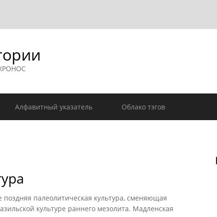
гории
 ХРОНОС
Алфавитный указатель
Облако тэгов
тура
 поздняя палеолитическая культура, сменяющая
зильской культуре раннего мезолита. Мадленская