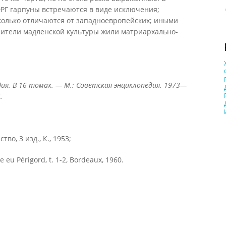
 ФРГ гарпуны встречаются в виде исключения;
колько отличаются от западноевропейских; иными
сители мадленской культуры жили матриархально-
ия. В 16 томах. — М.: Советская энциклопедия. 1973—
.
во, 3 изд., К., 1953;
e eu Périgord, t. 1-2, Bordeaux, 1960.