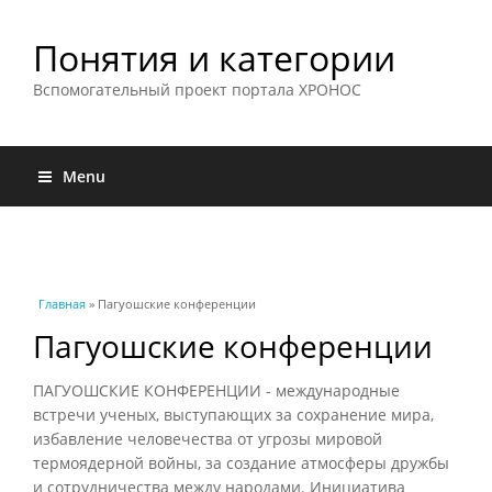
Понятия и категории
Вспомогательный проект портала ХРОНОС
Menu
Вы здесь
Главная
» Пагуошские конференции
Пагуошские конференции
ПАГУОШСКИЕ КОНФЕРЕНЦИИ - международные
встречи ученых, выступающих за сохранение мира,
избавление человечества от угрозы мировой
термоядерной войны, за создание атмосферы дружбы
и сотрудничества между народами. Инициатива