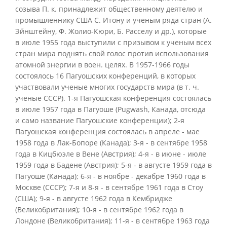
созыва П. к. принадлежит общественному деятелю и
промышленнику США С. Итону и ученым ряда стран (А.
Эйнштейну, Ф. Жолио-Кюри, Б. Расселу и др.), которые
в июле 1955 года выступили с призывом к ученым всех
стран мира поднять свой голос против использования
атомной энергии в воен. целях. В 1957-1966 годы
состоялось 16 Пагуошских конференций, в которых
участвовали ученые многих государств мира (в т. ч.
ученые СССР). 1-я Пагуошская конференция состоялась
в июле 1957 года в Пагуоше (Pugwash, Канада, отсюда
и само название Пагуошские конференции); 2-я
Пагуошская конференция состоялась в апреле - мае
1958 года в Лак-Бопоре (Канада); 3-я - в сентябре 1958
года в Кицбюэле в Вене (Австрия); 4-я - в июне - июле
1959 года в Бадене (Австрия); 5-я - в августе 1959 года в
Пагуоше (Канада); 6-я - в ноябре - декабре 1960 года в
Москве (СССР); 7-я и 8-я - в сентябре 1961 года в Стоу
(США); 9-я - в августе 1962 года в Кембридже
(Великобритания); 10-я - в сентябре 1962 года в
Лондоне (Великобритания); 11-я - в сентябре 1963 года