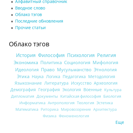
Алфавитный справочник
Вводное слово
Облако тэгов
Последние обновления
Прочие статьи
Облако тэгов
История
Философия
Психология
Религия
Экономика
Политика
Социология
Мифология
Идеология
Право
Мусульманство
Этнология
Этика
Наука
Логика
Педагогика
Методология
Языкознание
Литература
Искусство
Археология
Демография
География
Экология
Военные
Культура
Дипломатия
Документы
Китайская философия
Биология
Информатика
Антропология
Теология
Эстетика
Математика
Риторика
Мировоззрение
Архитектура
Физика
Феноменология
Еще