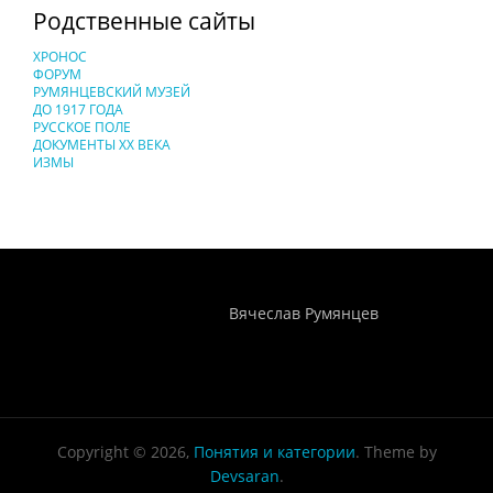
Родственные сайты
ХРОНОС
ФОРУМ
РУМЯНЦЕВСКИЙ МУЗЕЙ
ДО 1917 ГОДА
РУССКОЕ ПОЛЕ
ДОКУМЕНТЫ XX ВЕКА
ИЗМЫ
Понятия И Категории - Исторический Проект ХРОНОС
WEB-редактор
Вячеслав Румянцев
Copyright © 2026,
Понятия и категории
. Theme by
Devsaran
.