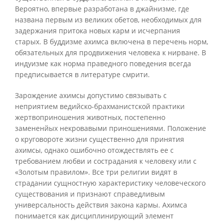
Вероятно, впервые разработана в джайнизме, где
названа первым из великих обетов, необходимых для
задержания притока новых карм и исчерпания
старых. В буддизме ахимса включена в перечень норм,
обязательных для продвижения человека к нирване. В
индуизме как норма праведного поведения всегда
предписывается в литературе смрити.
Зарождение ахимсы допустимо связывать с
неприятием ведийско-брахманистской практики
жертвоприношения животных, постепенно
замененйых некровавыми приношениями. Положение
о круговороте жизни существенно для принятия
ахимсы, однако ошибочно отождествлять ее с
требованием любви и сострадания к человеку или с
«Золотым правилом». Все три религии видят в
страдании сущностную характеристику человеческого
существования и признают справедливым
универсальность действия закона кармы. Ахимса
понимается как дисциплинирующий элемент