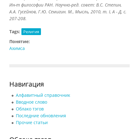
Ин-т философии РАН. Научно-ред. совет: В.С. Степин,
А.А. Гусейнов, Г.Ю. Семигин. М., Мысль, 2010, т.
I, А - Д, с.
207-208.
Tags:
Религия
Понятие:
Ахимса
Навигация
Алфавитный справочник
Вводное слово
Облако тэгов
Последние обновления
Прочие статьи