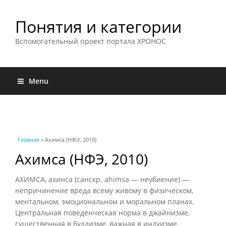
Понятия и категории
Вспомогательный проект портала ХРОНОС
Menu
Вы здесь
Главная
» Ахимса (НФЭ, 2010)
Ахимса (НФЭ, 2010)
АХИМСА, ахинса (санскр. ahimsa — неубиение) —
непричинение вреда всему живому в физическом,
ментальном, эмоциональном и моральном планах.
Центральная поведенческая норма в джайнизме,
существенная в буддизме, важная в индуизме.