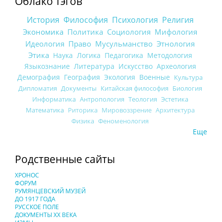
Облако тэгов
История
Философия
Психология
Религия
Экономика
Политика
Социология
Мифология
Идеология
Право
Мусульманство
Этнология
Этика
Наука
Логика
Педагогика
Методология
Языкознание
Литература
Искусство
Археология
Демография
География
Экология
Военные
Культура
Дипломатия
Документы
Китайская философия
Биология
Информатика
Антропология
Теология
Эстетика
Математика
Риторика
Мировоззрение
Архитектура
Физика
Феноменология
Еще
Родственные сайты
ХРОНОС
ФОРУМ
РУМЯНЦЕВСКИЙ МУЗЕЙ
ДО 1917 ГОДА
РУССКОЕ ПОЛЕ
ДОКУМЕНТЫ XX ВЕКА