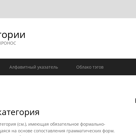
гории
 ХРОНОС
Алфавитный указатель
Облако тэгов
категория
гория (см.), имеющая обязательное формально-
яся на основе сопоставления грамматических форм.