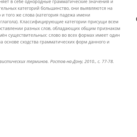
няет в себе однородные грамматические значения и
тельных категорий большинство, они выявляются на
 и того же слова (категория падежа имени
а глагола). Классифицирующие категории присущи всем
оставлении разных слов, обладающих общим признаком
мён существительных: слово во всех формах имеет один
 на основе сходства грамматических форм данного и
истических терминов. Ростов-на-Дону, 2010., с. 77-78.