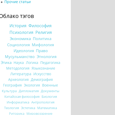
Прочие статьи
Облако тэгов
История
Философия
Психология
Религия
Экономика
Политика
Социология
Мифология
Идеология
Право
Мусульманство
Этнология
Этика
Наука
Логика
Педагогика
Методология
Языкознание
Литература
Искусство
Археология
Демография
География
Экология
Военные
Культура
Дипломатия
Документы
Китайская философия
Биология
Информатика
Антропология
Теология
Эстетика
Математика
Риторика
Мировоззрение