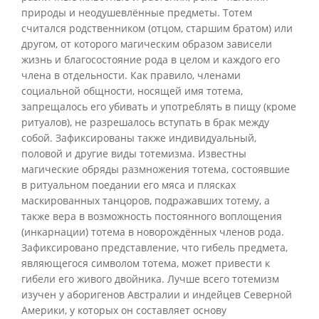
природы и неодушевлённые предметы. Тотем
считался родственником (отцом, старшим братом) или
другом, от которого магическим образом зависели
жизнь и благосостояние рода в целом и каждого его
члена в отдельности. Как правило, членами
социальной общности, носящей имя тотема,
запрещалось его убивать и употреблять в пищу (кроме
ритуалов), не разрешалось вступать в брак между
собой. Зафиксированы также индивидуальный,
половой и другие виды тотемизма. Известны
магические обряды размножения тотема, состоявшие
в ритуальном поедании его мяса и плясках
маскированных танцоров, подражавших тотему, а
также вера в возможность постоянного воплощения
(инкарнации) тотема в новорождённых членов рода.
Зафиксировано представление, что гибель предмета,
являющегося символом тотема, может привести к
гибели его живого двойника. Лучше всего тотемизм
изучен у аборигенов Австралии и индейцев Северной
Америки, у которых он составляет основу