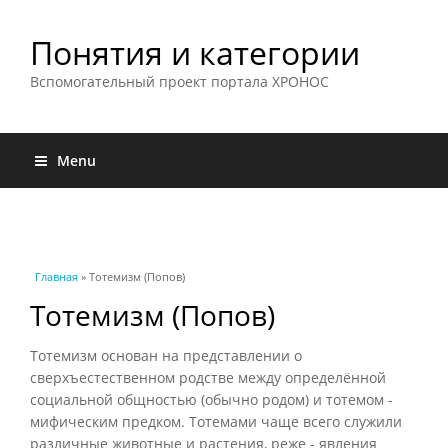
Понятия и категории
Вспомогательный проект портала ХРОНОС
Menu
Вы здесь
Главная
» Тотемизм (Попов)
Тотемизм (Попов)
Тотемизм основан на представлении о
сверхъестественном родстве между определённой
социальной общностью (обычно родом) и тотемом -
мифическим предком. Тотемами чаще всего служили
различные животные и растения, реже - явления