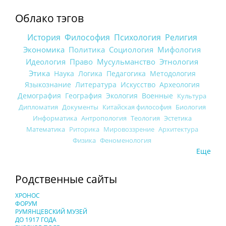
Облако тэгов
История
Философия
Психология
Религия
Экономика
Политика
Социология
Мифология
Идеология
Право
Мусульманство
Этнология
Этика
Наука
Логика
Педагогика
Методология
Языкознание
Литература
Искусство
Археология
Демография
География
Экология
Военные
Культура
Дипломатия
Документы
Китайская философия
Биология
Информатика
Антропология
Теология
Эстетика
Математика
Риторика
Мировоззрение
Архитектура
Физика
Феноменология
Еще
Родственные сайты
ХРОНОС
ФОРУМ
РУМЯНЦЕВСКИЙ МУЗЕЙ
ДО 1917 ГОДА