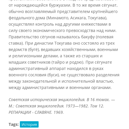
от нарождающейся буржуазии. В то же время сёгунат,
обычно возглавляемый представителем крупнейшего
феодального дома (Минамото, Асикага, Токугава),
осуществлял контроль над другими княжествами в
силу своего экономического превосходства над ними.
Правительство сёгунов называлось бакуфу (полевая
ставка). При династии Токугава оно состояло из трех
ведомств (бугё), ведавших хозяйственными, военными
и религиозными делами, а также из старших и
младших советников (тайро и родзю). При сёгунате
административный аппарат находился в руках
военного сословия (буси), не существовало разделения
между законодательной и исполнительной властью,
между административными и военными органами.
Советская историческая энциклопедия. В 16 томах. —
М.: Советская энциклопедия. 1973—1982. Том 12.
РЕПАРАЦИИ - СЛАВЯНЕ. 1969.
Tags:
История