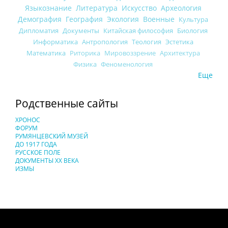
Языкознание
Литература
Искусство
Археология
Демография
География
Экология
Военные
Культура
Дипломатия
Документы
Китайская философия
Биология
Информатика
Антропология
Теология
Эстетика
Математика
Риторика
Мировоззрение
Архитектура
Физика
Феноменология
Еще
Родственные сайты
ХРОНОС
ФОРУМ
РУМЯНЦЕВСКИЙ МУЗЕЙ
ДО 1917 ГОДА
РУССКОЕ ПОЛЕ
ДОКУМЕНТЫ XX ВЕКА
ИЗМЫ