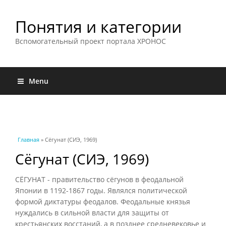
Понятия и категории
Вспомогательный проект портала ХРОНОС
Menu
Вы здесь
Главная
» Сёгунат (СИЭ, 1969)
Сёгунат (СИЭ, 1969)
СЁГУНАТ - правительство сёгунов в феодальной
Японии в 1192-1867 годы. Являлся политической
формой диктатуры феодалов. Феодальные князья
нуждались в сильной власти для защиты от
крестьянских восстаний, а в позднее средневековье и