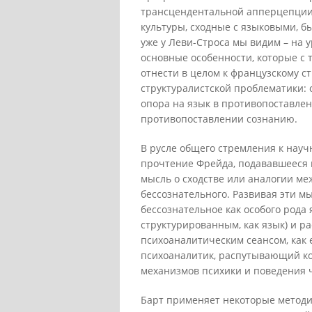
трансцендентальной апперцепции
культуры, сходные с языковыми, б
уже у Леви-Строса мы видим – на 
основные особенности, которые с
отнести в целом к французскому с
структуралистской проблематики: 
опора на язык в противопоставлен
противопоставлении сознанию.
В русле общего стремления к науч
прочтение Фрейда, подававшееся ка
мысль о сходстве или аналогии ме
бессознательного. Развивая эти м
бессознательное как особого рода 
структурированным, как язык) и 
психоаналитическим сеансом, как 
психоаналитик, распутывающий к
механизмов психики и поведения 
Барт применяет некоторые методи