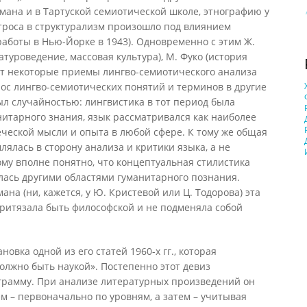
мана и в Тартуской семиотической школе, этнографию у
троса в структурализм произошло под влиянием
работы в Нью-Йорке в 1943). Одновременно с этим Ж.
атуроведение, массовая культура), М. Фуко (история
т некоторые приемы лингво-семиотического анализа
нос лингво-семиотических понятий и терминов в другие
л случайностью: лингвистика в тот период была
итарного знания, язык рассматривался как наиболее
ческой мысли и опыта в любой сфере. К тому же общая
лялась в сторону анализа и критики языка, а не
ому вполне понятно, что концептуальная стилистика
лась другими областями гуманитарного познания.
ана (ни, кажется, у Ю. Кристевой или Ц. Тодорова) эта
притязала быть философской и не подменяла собой
новка одной из его статей 1960-х гг., которая
лжно быть наукой». Постепенно этот девиз
грамму. При анализе литературных произведений он
 – первоначально по уровням, а затем – учитывая