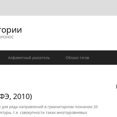
гории
 ХРОНОС
Алфавитный указатель
Облако тэгов
ФЭ, 2010)
 для ряда направлений в гуманитарном познании 20
ктуры, т.е. совокупности таких многоуровневых