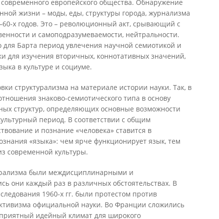
 современного европейского общества. Обнаружение
нной жизни – моды, еды, структуры города, журнализма
0–60-х годов. Это – революционный акт, срывающий с
венности и самоподразумеваемости, нейтральности.
то для Барта период увлечения научной семиотикой и
ки для изучения вторичных, коннотативных значений,
ыка в культуре и социуме.
вки структурализма на материале истории науки. Так, в
 отношения знаково-семиотического типа в основу
ных структур, определяющих основные возможности
культурный период. В соответствии с общим
твование и познание «человека» ставится в
ознания «языка»: чем ярче функционирует язык, тем
из современной культуры.
турализма были междисциплинарными и
сь они каждый раз в различных обстоятельствах. В
следования 1960-х гг. были протестом против
ктивизма официальной науки. Во Франции сложились
оприятный идейный климат для широкого