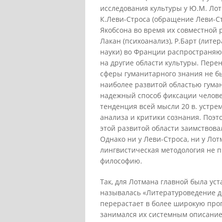
исследования культуры у Ю.М. Лот
К.Леви-Строса (обращение Леви-С
Якобсона во время их совместной 
Лакан (психоанализ), Р.Барт (литер
науки) во Франции распространяю
на другие области культуры. Пере
сферы гуманитарного знания не бы
наиболее развитой областью гуман
надежный способ фиксации челове
тенденция всей мысли 20 в. устрем
анализа и критики сознания. Поэт
этой развитой области заимствова
Однако ни у Леви-Строса, ни у Лотм
лингвистическая методология не 
философию.
Так, для Лотмана главной была уста
называлась «Литературоведение до
перерастает в более широкую про
занимался их системным описанием