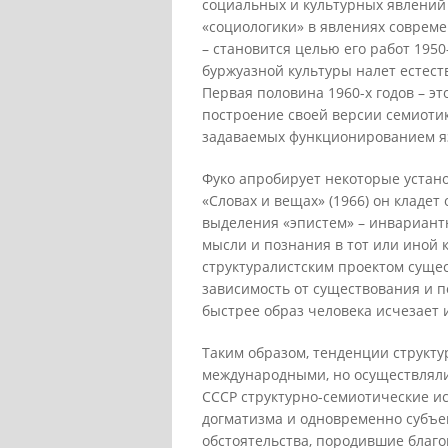
социальных и культурных явлений
«социологики» в явлениях совреме
– становится целью его работ 195
буржуазной культуры налет естест
Первая половина 1960-х годов – э
построение своей версии семиоти
задаваемых функционированием яз
Фуко апробирует некоторые устано
«Словах и вещах» (1966) он кладет
выделения «эпистем» – инвариант
мысли и познания в тот или иной 
структуралистским проектом сущес
зависимость от существования и п
быстрее образ человека исчезает 
Таким образом, тенденции струк
международными, но осуществляли
СССР структурно-семиотические ис
догматизма и одновременно субъе
обстоятельства, породившие благ