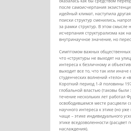
оказалась как бы средством переб
после самоисчерпания экзистенциа
идейный климат, наступила другая
поиски структур сменились, напрот
за рамки структур. В этом смысле
исчерпания структурализма как на
внутринаучное значение, но пере
Симптомом важных общественных пе
что «структуры не выходят на ули
интереса к безличному и объектив
выходит все то, что так или иначе
студенческих волнений «тело» и «
Короткий период 1-й половины 197
глобальной властью (таковы были 
течение нескольких лет работал Ф
освободившемся месте расцвели со
научного интереса к этике (но уже
чаще – этике индивидуального уск
этике вседозволенности (расцвет 
наслаждения).