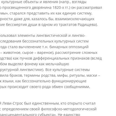
культурные объекты и явления (напр., взгляды
 просвещенного дворянина 1820-х гг.) он рассматривал
ы», старался представить их как единую систему,
ности даже для, казалось бы, взаимоисключающих
ие бессмертия души в одном из трактатов Радищева).
ользовал элементы лингвистической и лингво-
сследования бессознательных культурных систем
ода стало вычленение т.н. бинарных оппозиций
 – животное, сырое – вареное), рассмотрение сложных
родства) как пучков дифференциальных признаков (вслед
собом выделял фонему как мельчайшую
уктурной лингвистике). Все культурные системы
ила браков, термины родства, мифы, ритуалы, маски –
к языки, как бессознательно функционирующие
рых происходит своего рода обмен сообщениями,
 Леви-Строс был единственным, кто открыто считал
 с определением своей философско-методологической
рансцендентального субъекта». Не единство