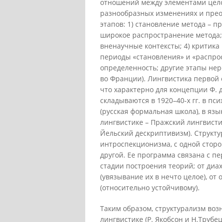
отношений между элементами цело
разнообразных изменениях и прео
этапов: 1) становление метода – пр
широкое распространение метода; 
вненаучные контексты; 4) критика
периоды «становления» и «распро
определенность; другие этапы нер
во Франции). Лингвистика первой 
что характерно для концепции Ф. 
складываются в 1920–40-х гг. в пс
(русская формальная школа), в яз
лингвистике – Пражский лингвисти
Йельский дескриптивизм). Структу
интроспекционизма, с одной сторо
другой. Ее программа связана с п
стадии построения теорий; от диа
(увязывание их в нечто целое), от
(относительно устойчивому).
Таким образом, структурализм воз
лингвистике (Р. Якобсон и Н.Трубе