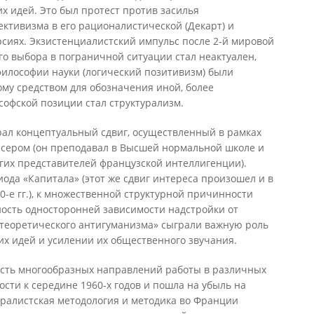
х идей. Это был протест против засилья
ктивизма в его рационалистической (Декарт) и
сиях. Экзистенциалистский импульс после 2-й мировой
о выбора в пограничной ситуации стал неактуален,
илософии науки (логический позитивизм) были
ому средством для обозначения иной, более
софской позиции стал структурализм.
рал концептуальный сдвиг, осуществленный в рамках
ссером (он преподавал в Высшей нормальной школе и
гих представителей французской интеллигенции).
ода «Капитала» (этот же сдвиг интереса произошел и в
0-е гг.), к множественной структурной причинности
ность односторонней зависимости надстройки от
«теоретического антигуманизма» сыграли важную роль
их идей и усилении их общественного звучания.
сть многообразных направлений работы в различных
ости к середине 1960-х годов и пошла на убыль на
туралистская методология и методика во Франции