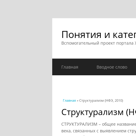
Понятия и кате
Вспомогательный проект портала
Главная
Вводное слово
Вы здесь
Главная
» Структурализм (НФЭ, 2010)
Структурализм (Н
СТРУКТУРАЛИЗМ – общее название
века, связанных с выявлением стру