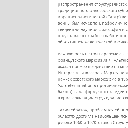
распространения структуралистски
традиционного философского субъе
иррационалистической (Сартр) вер
войны был исчерпан, пафос личног
тенденции научной философии и ф
представлены крайне слабо, и пот
объективной человеческой и фило
Важную роль в этом переломе сыг
французского марксизма Л. Альтю
оказал прямое воздействие на мно
Интерес Альтюссера к Марксу пери
рамках советского марксизма в 196
(surdetermination в противополож
базиса), сама формулировка идеи 
в кристаллизации структуралистск
Таким образом, проблемная общно
областях достигла наибольшей ясн
рубеже 1960 и 1970-х годов Струк