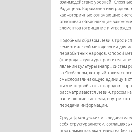
взаимодействие уровней. Сложные 
Радищева, Карамзина или рядового
как «вторичные означающие систем
отыскивая объясняющие закономер
элементов (отрицание и утвержден
Подобным образом Леви-Строс исп
семиотической методологии для и
первобытных народов. Опорой мет
(природа – культура, растительное
явлений культуры (напр., систем 
за Якобсоном, который таким спо
смыслоразличающую единицу в стр
жизни первобытных народов – прав
рассматриваются Леви-Стросом ка
означающие системы, внутри кото
передача информации.
Среди французских исследователей
себя структуралистом, соглашаясь
программы как «кантианства без т