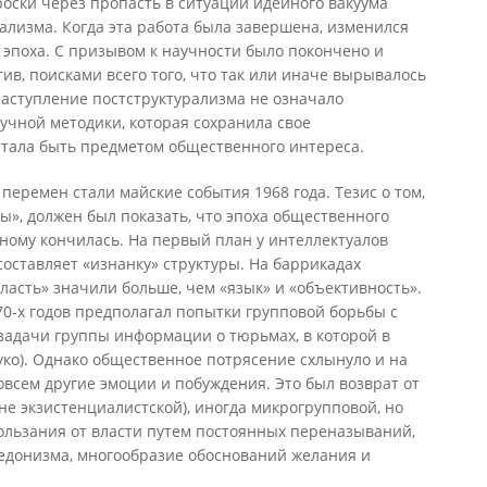
роски через пропасть в ситуации идейного вакуума
лизма. Когда эта работа была завершена, изменился
 эпоха. С призывом к научности было покончено и
ив, поисками всего того, что так или иначе вырывалось
 наступление постструктурализма не означало
учной методики, которая сохранила свое
стала быть предметом общественного интереса.
ремен стали майские события 1968 года. Тезис о том,
цы», должен был показать, что эпоха общественного
ному кончилась. На первый план у интеллектуалов
 составляет «изнанку» структуры. На баррикадах
власть» значили больше, чем «язык» и «объективность».
0-х годов предполагал попытки групповой борьбы с
задачи группы информации о тюрьмах, в которой в
уко). Однако общественное потрясение схлынуло и на
всем другие эмоции и побуждения. Это был возврат от
 не экзистенциалистской), иногда микрогрупповой, но
ользания от власти путем постоянных переназываний,
гедонизма, многообразие обоснований желания и