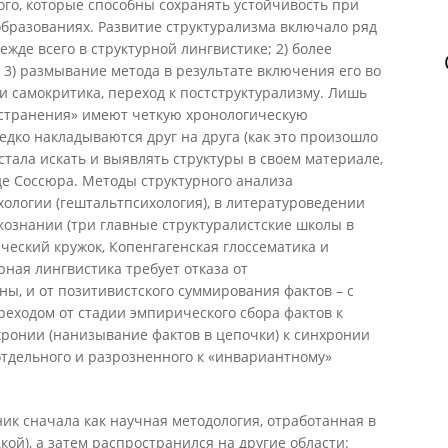
го, которые способны сохранять устойчивость при
бразованиях. Развитие структурализма включало ряд
ежде всего в структурной лингвистике; 2) более
3) размывание метода в результате включения его во
 и самокритика, переход к постструктурализму. Лишь
странения» имеют четкую хронологическую
едко накладываются друг на друга (как это произошло
стала искать и выявлять структуры в своем материале,
де Соссюра. Методы структурного анализа
ихологии (гештальтпсихология), в литературоведении
ыкознании (три главные структуралистские школы в
ческий кружок, Копенгагенская глоссематика и
рная лингвистика требует отказа от
ны, и от позитивистского суммирования фактов – с
ереходом от стадии эмпирического сбора фактов к
хронии (нанизывание фактов в цепочки) к синхронии
 отдельного и разрозненного к «инвариантному»
ник сначала как научная методология, отработанная в
цкой), а затем распространился на другие области: