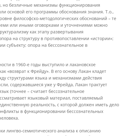
, но безличные механизмы функционирования
ыли основой его программы обоснования знания. Т.о.,
уровне философско-методологических обоснований – те
 теми или иными оговорками и уточнениями можно
труктурализму как этапу развертывания
опора на структуру в противопоставлении «истории»;
ии субъекту; опора на бессознательное в
ности в 1960-е годы выступило и лакановское
к «возврат к Фрейду». В его основу Лакан кладет
жду структурами языка и механизмами действия
ысли, содержавшиеся уже у Фрейда, Лакан трактует
язык (точнее – считает бессознательное
рассматривает языковый материал, поставляемый
единственную реальность, с которой должен иметь дело
онфликты в функционировании бессознательных
человека.
ки лингво-семиотического анализа к описанию