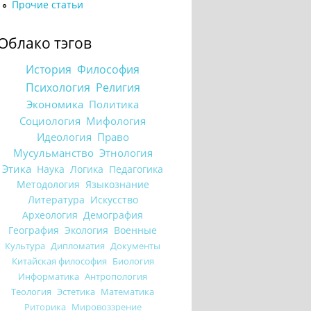
Прочие статьи
Облако тэгов
История
Философия
Психология
Религия
Экономика
Политика
Социология
Мифология
Идеология
Право
Мусульманство
Этнология
Этика
Наука
Логика
Педагогика
Методология
Языкознание
Литература
Искусство
Археология
Демография
География
Экология
Военные
Культура
Дипломатия
Документы
Китайская философия
Биология
Информатика
Антропология
Теология
Эстетика
Математика
Риторика
Мировоззрение