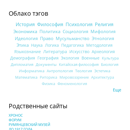
Облако тэгов
История
Философия
Психология
Религия
Экономика
Политика
Социология
Мифология
Идеология
Право
Мусульманство
Этнология
Этика
Наука
Логика
Педагогика
Методология
Языкознание
Литература
Искусство
Археология
Демография
География
Экология
Военные
Культура
Дипломатия
Документы
Китайская философия
Биология
Информатика
Антропология
Теология
Эстетика
Математика
Риторика
Мировоззрение
Архитектура
Физика
Феноменология
Еще
Родственные сайты
ХРОНОС
ФОРУМ
РУМЯНЦЕВСКИЙ МУЗЕЙ
ДО 1917 ГОДА