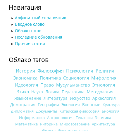
Навигация
Алфавитный справочник
Вводное слово
Облако тэгов
Последние обновления
Прочие статьи
Облако тэгов
История
Философия
Психология
Религия
Экономика
Политика
Социология
Мифология
Идеология
Право
Мусульманство
Этнология
Этика
Наука
Логика
Педагогика
Методология
Языкознание
Литература
Искусство
Археология
Демография
География
Экология
Военные
Культура
Дипломатия
Документы
Китайская философия
Биология
Информатика
Антропология
Теология
Эстетика
Математика
Риторика
Мировоззрение
Архитектура
Физика
Феноменология