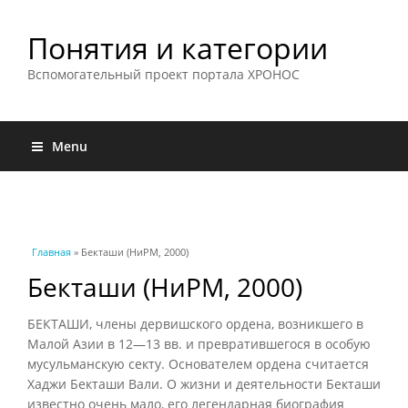
Понятия и категории
Вспомогательный проект портала ХРОНОС
Menu
Вы здесь
Главная
» Бекташи (НиРМ, 2000)
Бекташи (НиРМ, 2000)
БЕКТАШИ, члены дервишского ордена, возникшего в
Малой Азии в 12—13 вв. и превратившегося в особую
мусульманскую секту. Основателем ордена считается
Хаджи Бекташи Вали. О жизни и деятельности Бекташи
известно очень мало, его легендарная биография