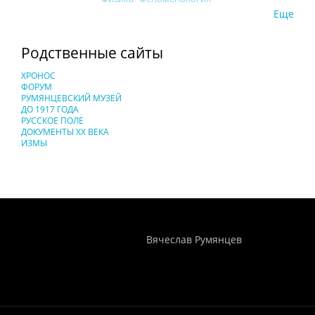
Еще
Родственные сайты
ХРОНОС
ФОРУМ
РУМЯНЦЕВСКИЙ МУЗЕЙ
ДО 1917 ГОДА
РУССКОЕ ПОЛЕ
ДОКУМЕНТЫ XX ВЕКА
ИЗМЫ
Понятия И Категории - Исторический Проект ХРОНОС
WEB-редактор
Вячеслав Румянцев