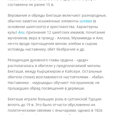
составлена не ранее 15 в.
Верования и обряды Бекташи включают разнородные,
обычно заметно искажённые элементы
ислама
(в
основном шиитского) и христианства. Характерны
культ
Али
, признание 12 шиитских имамов, почитание
мучеников, вера в троицу - Аллаха, Мухаммеда и Али,
нечто вроде причащения вином, хлебом и сыром,
исповедь наставнику, обет безбрачия и др.
Резиденция духовного главы ордена - «деде»
располагалась в обители у предполагаемой могилы
Бекташи, между Кыршехиром и Кайсери. Остальные
обители (текке) возглавляются настоятелями - «баба».
Наставники - «муршиды» обучают послушников, не
прошедших обряд посвящения в дервиши.
Бекташи играли большую роль в султанской Турции
вплоть до 19 в. Это было отчасти обусловлено их
политическими связями с янычарами, однако в 1826