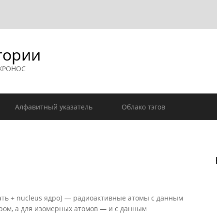
гории
 ХРОНОС
Алфавитный указатель
Облако тэгов
ать + nucleus ядро] — радиоактивные атомы с данным
ом, а для изомерных атомов — и с данным