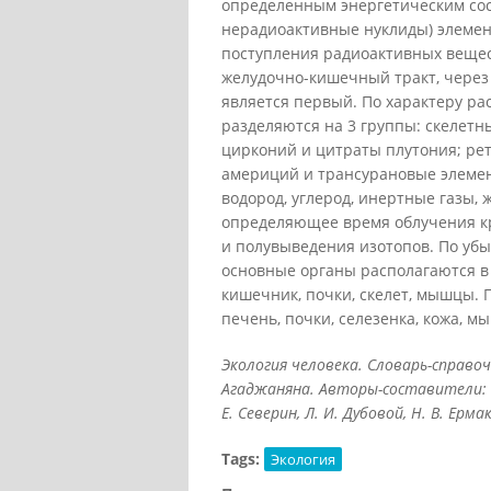
определенным энергетическим сос
нерадиоактивные нуклиды) элемен
поступления радиоактивных вещес
желудочно-кишечный тракт, через
является первый. По характеру р
разделяются на 3 группы: скелетны
цирконий и цитраты плутония; ре
америций и трансурановые элемен
водород, углерод, инертные газы,
определяющее время облучения кр
и полувыведения изотопов. По уб
основные органы располагаются в
кишечник, почки, скелет, мышцы. 
печень, почки, селезенка, кожа, м
Экология человека. Словарь-справо
Агаджаняна. Авторы-составители: Н. 
Е. Северин, Л. И. Дубовой, Н. В. Ермак
Tags:
Экология