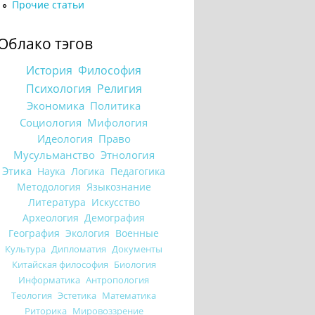
Прочие статьи
Облако тэгов
История
Философия
Психология
Религия
Экономика
Политика
Социология
Мифология
Идеология
Право
Мусульманство
Этнология
Этика
Наука
Логика
Педагогика
Методология
Языкознание
Литература
Искусство
Археология
Демография
География
Экология
Военные
Культура
Дипломатия
Документы
Китайская философия
Биология
Информатика
Антропология
Теология
Эстетика
Математика
Риторика
Мировоззрение