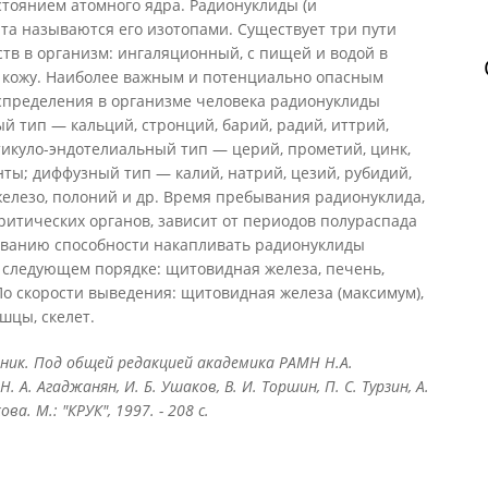
тоянием атомного ядра. Радионуклиды (и
та называются его изотопами. Существует три пути
тв в организм: ингаляционный, с пищей и водой в
 кожу. Наиболее важным и потенциально опасным
аспределения в организме человека радионуклиды
й тип — кальций, стронций, барий, радий, иттрий,
тикуло-эндотелиальный тип — церий, прометий, цинк,
ты; диффузный тип — калий, натрий, цезий, рубидий,
 железо, полоний и др. Время пребывания радионуклида,
итических органов, зависит от периодов полураспада
ыванию способности накапливать радионуклиды
 следующем порядке: щитовидная железа, печень,
По скорости выведения: щитовидная железа (максимум),
ышцы, скелет.
чник. Под общей редакцией академика РАМН Н.А.
А. Агаджанян, И. Б. Ушаков, В. И. Торшин, П. С. Турзин, А.
ова. М.: "КРУК", 1997. - 208 с.