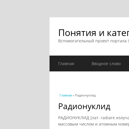
Понятия и кате
Вспомогательный проект портала
Главная
Вводное слово
Вы здесь
Главная
» Радионуклид
Радионуклид
РАДИОНУКЛИД [лат. radiare излуч
массовым числом и атомным номер