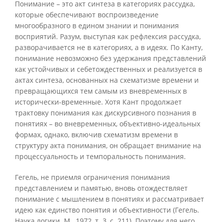
Понимание – это акт синтеза в категориях рассудка,
которые обеспечивают воспроизведение
многообразного в едином знании и понимания
восприятий. Разум, выступая как рефлексия рассудка,
разворачивается не в категориях, а в идеях. По Канту,
понимание невозможно без удержания представлений
как устойчивых и себетождественных и реализуется в
актах синтеза, основанных на схематизме времени и
превращающихся тем самым из вневременных в
исторически-временные. Хотя Кант продолжает
трактовку понимания как дискурсивного познания в
понятиях – во вневременных, объективно-идеальных
формах, однако, включив схематизм времени в
структуру акта понимания, он обращает внимание на
процессуальность и темпоральность понимания.
Гегель, не приемля ограничения понимания
представлением и памятью, вновь отождествляет
понимание с мышлением в понятиях и рассматривает
идею как единство понятия и объективности (Гегель.
Наука логики. М., 1972, т. 3, с. 211). Поэтому для него