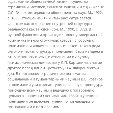
содержание общественной жизни – существо
стремлений, мотивов, смысл отношений и т.д.» (Франк
С.Л. Очерк методологии общественных наук. М., 1922,
с. 103). Отношение «я» и «ты» рассматривается
Франком как откровение внутренней структуры
реальности как таковой (Соч. М., 1990, с. 372). В
русской философии происходил поиск универсальной
коммуникативной структуры, которая способна к
пониманию и является онтологической. Такого рода
онтологическая структура понимания была найдена в
отношении «я» и «ты», в отношении к Другому
(«симфоническая личность» у Л.П. Карсавина; снятие
Другого перед лицом Третьего у П.А. Флоренского и
др.). В противовес ограничению понимания
социальными и гуманитарными науками В.В. Розанов
в понимании усматривает универсальную процедуру,
присущую всем наукам и ведущую к построению
цельного знания («О понимании», 1886); в учение о
понимании он включает учения о познающем, о
познавании и о познаваемом.