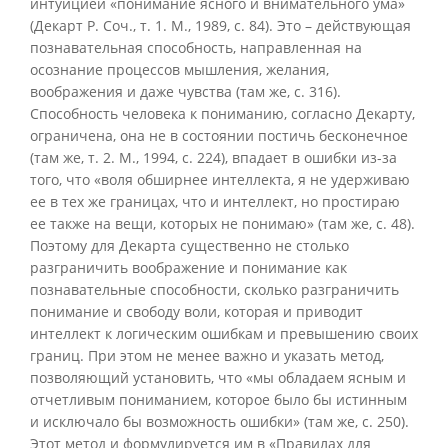
интуицией «понимание ясного и внимательного ума»
(Декарт Р. Соч., т. 1. М., 1989, с. 84). Это – действующая
познавательная способность, направленная на
осознание процессов мышления, желания,
воображения и даже чувства (там же, с. 316).
Способность человека к пониманию, согласно Декарту,
ограничена, она не в состоянии постичь бесконечное
(там же, т. 2. М., 1994, с. 224), впадает в ошибки из-за
того, что «воля обширнее интеллекта, я не удерживаю
ее в тех же границах, что и интеллект, но простираю
ее также на вещи, которых не понимаю» (там же, с. 48).
Поэтому для Декарта существенно не столько
разграничить воображение и понимание как
познавательные способности, сколько разграничить
понимание и свободу воли, которая и приводит
интеллект к логическим ошибкам и превышению своих
границ. При этом не менее важно и указать метод,
позволяющий установить, что «мы обладаем ясным и
отчетливым пониманием, которое было бы истинным
и исключало бы возможность ошибки» (там же, с. 250).
Этот метод и формулируется им в «Правилах для