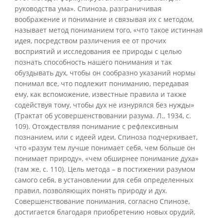
руководства ума». Спиноза, разграничивая
воображение и понимание и связывая их с методом,
называет метод пониманием того, «что такое истинная
идея, посредством различения ее от прочих
восприятий и исследования ее природы с целью
познать способность нашего понимания и так
обуздывать дух, чтобы он сообразно указаний нормы
понимал все, что подлежит пониманию, передавая
ему, как вспоможение, известные правила и также
содействуя тому, чтобы дух не изнурялся без нужды»
(Трактат об усовершенствовании разума. Л., 1934, с.
109). Отождествляя понимание с рефлексивным
познанием, или с идеей идеи, Спиноза подчеркивает,
что «разум тем лучше понимает себя, чем больше он
понимает природу», «чем обширнее понимание духа»
(там же, с. 110). Цель метода – в постижении разумом
самого себя, в установлении для себя определенных
правил, позволяющих понять природу и дух.
Совершенствование понимания, согласно Спинозе,
достигается благодаря приобретению новых орудий,