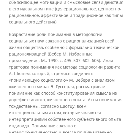
объясняющее мотивации и смысловые связи действия
в его идеальном типе (целерациональное, ценностно-
рациональное, аффективное и традиционное как типы
социального действия).
Возрастание роли понимания в методологии
социальных наук связано с рационализацией всей
жизни общества, особенно с формально-технической
рационализацией (Вебер М. Избранные
произведения. М., 1990, с. 495–507, 602–605). Иная
трактовка понимания как метода социологии развита
А. Шюцем, который, стремясь соединить
«понимающую социологию» М. Вебера с анализом
«жизненного мира» Э. Гуссерля, рассматривает
понимание как способ конституирования смысла из
дорефлексивного, жизненного опыта. Акты понимания
тождественны, согласно Шютцу, всем
интенциональным актам, которые являются
интерпретациями собственного субъективного опыта
индивида. Понимание связано с
интерсубъективностью и всегда приблизительно,