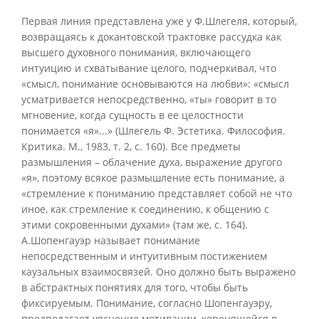
Первая линия представлена уже у Ф.Шлегеля, который,
возвращаясь к докантовской трактовке рассудка как
высшего духовного понимания, включающего
интуицию и схватывание целого, подчеркивал, что
«смысл, понимание основываются на любви»: «смысл
усматривается непосредственно, «ты» говорит в то
мгновение, когда сущность в ее целостности
понимается «я»...» (Шлегель Ф. Эстетика. Философия.
Критика. М., 1983, т. 2, с. 160). Все предметы
размышления – облачение духа, выражение другого
«я», поэтому всякое размышление есть понимание, а
«стремление к пониманию представляет собой не что
иное, как стремление к соединению, к общению с
этими сокровенными духами» (там же, с. 164).
А.Шопенгауэр называет понимание
непосредственным и интуитивным постижением
каузальных взаимосвязей. Оно должно быть выражено
в абстрактных понятиях для того, чтобы быть
фиксируемым. Понимание, согласно Шопенгауэру,
предполагает уяснение мотивации, коренящейся в