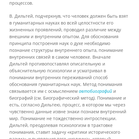
процессов.
В. Дильтей, подчеркнув, что человек должен быть взят
в гуманитарных науках во всей целостности его
жизненных проявлений, проводил различие между
внешним и внутренним опытом. Для обоснования
принципа построения наук о духе необходимо
познание структуры внутреннего опыта, понимание
внутренних связей в самом человеке. Вначале
Дильтей противопоставлял описательную и
объяснительную психологии и усматривал в
понимании внутренних переживаний способ
обоснования гуманитарных наук. Метод понимания
связывается им с осмыслением
автобиографий
и
биографий (см. Биографический метод). Понимание и
есть, согласно Дильтею, процесс, в котором мы через
чувственно данные извне знаки познаем внутренний
мир. Понимание не тождественно интроспекции.
Дильтей, преодолевая психологизм в трактовке
понимания, ставит задачу «критики исторического
разума» и выявления того «медиума», который