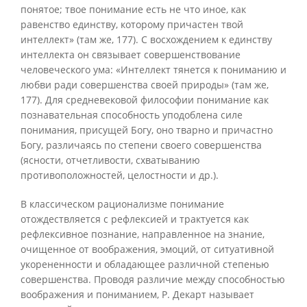
понятое; твое понимание есть не что иное, как
равенство единству, которому причастен твой
интеллект» (там же, 177). С восхождением к единству
интеллекта он связывает совершенствование
человеческого ума: «Интеллект тянется к пониманию и
любви ради совершенства своей природы» (там же,
177). Для средневековой философии понимание как
познавательная способность уподоблена силе
понимания, присущей Богу, оно тварно и причастно
Богу, различаясь по степени своего совершенства
(ясности, отчетливости, схватыванию
противоположностей, целостности и др.).
В классическом рационализме понимание
отождествляется с рефлексией и трактуется как
рефлексивное познание, направленное на знание,
очищенное от воображения, эмоций, от ситуативной
укорененности и обладающее различной степенью
совершенства. Проводя различие между способностью
воображения и пониманием, Р. Декарт называет