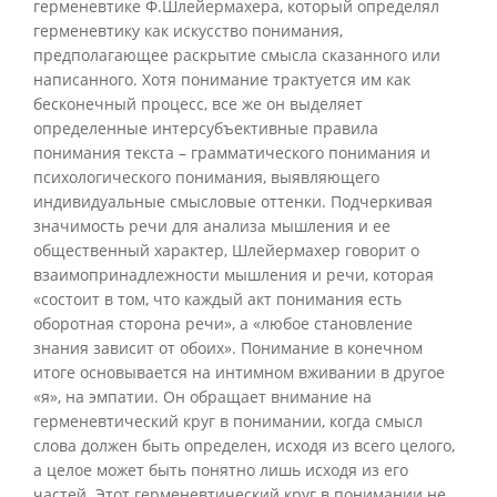
герменевтике Ф.Шлейермахера, который определял
герменевтику как искусство понимания,
предполагающее раскрытие смысла сказанного или
написанного. Хотя понимание трактуется им как
бесконечный процесс, все же он выделяет
определенные интерсубъективные правила
понимания текста – грамматического понимания и
психологического понимания, выявляющего
индивидуальные смысловые оттенки. Подчеркивая
значимость речи для анализа мышления и ее
общественный характер, Шлейермахер говорит о
взаимопринадлежности мышления и речи, которая
«состоит в том, что каждый акт понимания есть
оборотная сторона речи», а «любое становление
знания зависит от обоих». Понимание в конечном
итоге основывается на интимном вживании в другое
«я», на эмпатии. Он обращает внимание на
герменевтический круг в понимании, когда смысл
слова должен быть определен, исходя из всего целого,
а целое может быть понятно лишь исходя из его
частей. Этот герменевтический круг в понимании не