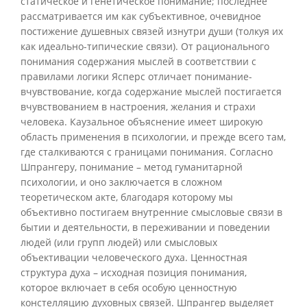
статическое и генетическое понимание; последнее
рассматривается им как субъективное, очевидное
постижение душевных связей изнутри души (толкуя их
как идеально-типические связи). От рационального
понимания содержания мыслей в соответствии с
правилами логики Ясперс отличает понимание-
вчувствование, когда содержание мыслей постигается
вчувствованием в настроения, желания и страхи
человека. Каузальное объяснение имеет широкую
область применения в психологии, и прежде всего там,
где сталкиваются с границами понимания. Согласно
Шпрангеру, понимание – метод гуманитарной
психологии, и оно заключается в сложном
теоретическом акте, благодаря которому мы
объективно постигаем внутренние смысловые связи в
бытии и деятельности, в переживании и поведении
людей (или групп людей) или смысловых
объективации человеческого духа. Ценностная
структура духа – исходная позиция понимания,
которое включает в себя особую ценностную
констелляцию духовных связей. Шпрангер выделяет