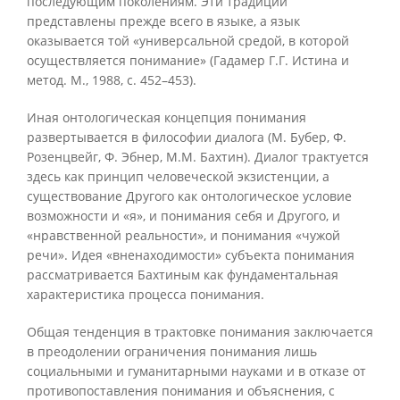
последующим поколениям. Эти традиции
представлены прежде всего в языке, а язык
оказывается той «универсальной средой, в которой
осуществляется понимание» (Гадамер Г.Г. Истина и
метод. М., 1988, с. 452–453).
Иная онтологическая концепция понимания
развертывается в философии диалога (М. Бубер, Ф.
Розенцвейг, Ф. Эбнер, M.M. Бахтин). Диалог трактуется
здесь как принцип человеческой экзистенции, а
существование Другого как онтологическое условие
возможности и «я», и понимания себя и Другого, и
«нравственной реальности», и понимания «чужой
речи». Идея «вненаходимости» субъекта понимания
рассматривается Бахтиным как фундаментальная
характеристика процесса понимания.
Общая тенденция в трактовке понимания заключается
в преодолении ограничения понимания лишь
социальными и гуманитарными науками и в отказе от
противопоставления понимания и объяснения, с