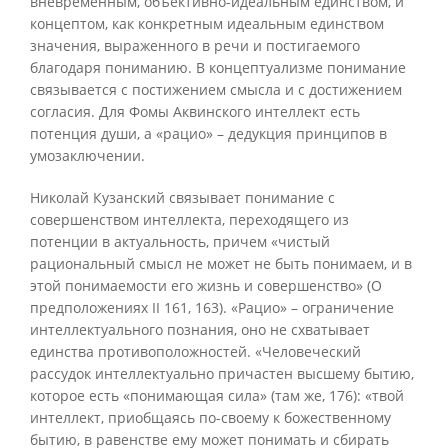
вневременным, объективно-идеальным единством, и
концептом, как конкретным идеальным единством
значения, выраженного в речи и постигаемого
благодаря пониманию. В концептуализме понимание
связывается с постижением смысла и с достижением
согласия. Для Фомы Аквинского интеллект есть
потенция души, а «рацио» – дедукция принципов в
умозаключении.
Николай Кузанский связывает понимание с
совершенством интеллекта, переходящего из
потенции в актуальность, причем «чистый
рациональный смысл не может не быть понимаем, и в
этой понимаемости его жизнь и совершенство» (О
предположениях II 161, 163). «Рацио» – ограничение
интеллектуального познания, оно не схватывает
единства противоположностей. «Человеческий
рассудок интеллектуально причастен высшему бытию,
которое есть «понимающая сила» (там же, 176): «твой
интеллект, приобщаясь по-своему к божественному
бытию, в равенстве ему может понимать и сбирать