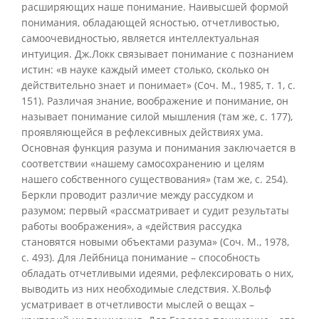
расширяющих наше понимание. Наивысшей формой
понимания, обладающей ясностью, отчетливостью,
самоочевидностью, является интеллектуальная
интуиция. Дж.Локк связывает понимание с познанием
истин: «в науке каждый имеет столько, сколько он
действительно знает и понимает» (Соч. М., 1985, т. 1, с.
151). Различая знание, воображение и понимание, он
называет понимание силой мышления (там же, с. 177),
проявляющейся в рефлексивных действиях ума.
Основная функция разума и понимания заключается в
соответствии «нашему самосохранению и целям
нашего собственного существования» (там же, с. 254).
Беркли проводит различие между рассудком и
разумом; первый «рассматривает и судит результаты
работы воображения», а «действия рассудка
становятся новыми объектами разума» (Соч. М., 1978,
с. 493). Для Лейбница понимание – способность
обладать отчетливыми идеями, рефлексировать о них,
выводить из них необходимые следствия. X.Вольф
усматривает в отчетливости мыслей о вещах –