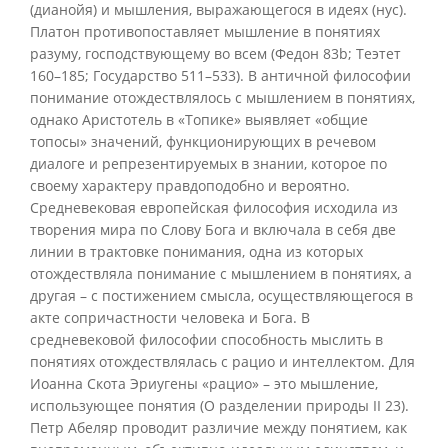
(дианойя) и мышления, выражающегося в идеях (нус).
Платон противопоставляет мышление в понятиях
разуму, господствующему во всем (Федон 83b; Теэтет
160–185; Государство 511–533). В античной философии
понимание отождествлялось с мышлением в понятиях,
однако Аристотель в «Топике» выявляет «общие
топосы» значений, функционирующих в речевом
диалоге и репрезентируемых в знании, которое по
своему характеру правдоподобно и вероятно.
Средневековая европейская философия исходила из
творения мира по Слову Бога и включала в себя две
линии в трактовке понимания, одна из которых
отождествляла понимание с мышлением в понятиях, а
другая – с постижением смысла, осуществляющегося в
акте сопричастности человека и Бога. В
средневековой философии способность мыслить в
понятиях отождествлялась с рацио и интеллектом. Для
Иоанна Скота Эриугены «рацио» – это мышление,
использующее понятия (О разделении природы II 23).
Петр Абеляр проводит различие между понятием, как