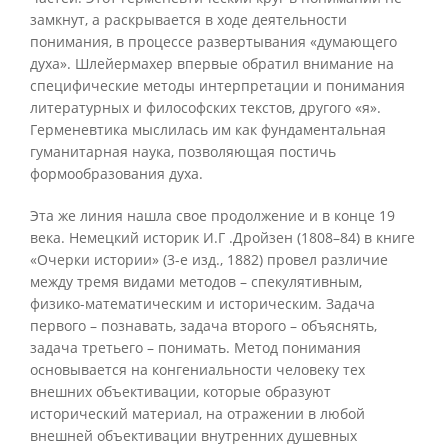
замкнут, а раскрывается в ходе деятельности
понимания, в процессе развертывания «думающего
духа». Шлейермахер впервые обратил внимание на
специфические методы интерпретации и понимания
литературных и философских текстов, другого «я».
Герменевтика мыслилась им как фундаментальная
гуманитарная наука, позволяющая постичь
формообразования духа.
Эта же линия нашла свое продолжение и в конце 19
века. Немецкий историк И.Г .Дройзен (1808–84) в книге
«Очерки истории» (3-е изд., 1882) провел различие
между тремя видами методов – спекулятивным,
физико-математическим и историческим. Задача
первого – познавать, задача второго – объяснять,
задача третьего – понимать. Метод понимания
основывается на конгениальности человеку тех
внешних объективации, которые образуют
исторический материал, на отражении в любой
внешней объективации внутренних душевных