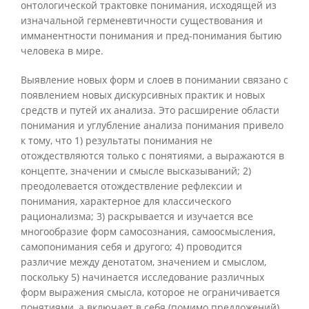
онтологической трактовке понимания, исходящей из
изначальной герменевтичности существования и
имманентности понимания и пред-понимания бытию
человека в мире.
Выявление новых форм и слоев в понимании связано с
появлением новых дискурсивных практик и новых
средств и путей их анализа. Это расширение области
понимания и углубление анализа понимания привело
к тому, что 1) результаты понимания не
отождествляются только с понятиями, а выражаются в
концепте, значении и смысле высказываний; 2)
преодолевается отождествление рефлексии и
понимания, характерное для классического
рационализма; 3) раскрывается и изучается все
многообразие форм самосознания, самоосмысления,
самопонимания себя и другого; 4) проводится
различие между денотатом, значением и смыслом,
поскольку 5) начинается исследование различных
форм выражения смысла, которое не ограничивается
понятиями, а включает в себя (помимо предложений)