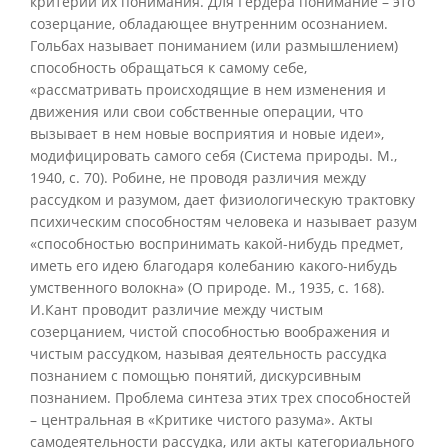
критерий их понимания. Для Гердера понимание – это
созерцание, обладающее внутренним осознанием.
Гольбах называет пониманием (или размышлением)
способность обращаться к самому себе,
«рассматривать происходящие в нем изменения и
движения или свои собственные операции, что
вызывает в нем новые восприятия и новые идеи»,
модифицировать самого себя (Система природы. М.,
1940, с. 70). Робине, не проводя различия между
рассудком и разумом, дает физиологическую трактовку
психическим способностям человека и называет разум
«способностью воспринимать какой-нибудь предмет,
иметь его идею благодаря колебанию какого-нибудь
умственного волокна» (О природе. М., 1935, с. 168).
И.Кант проводит различие между чистым
созерцанием, чистой способностью воображения и
чистым рассудком, называя деятельность рассудка
познанием с помощью понятий, дискурсивным
познанием. Проблема синтеза этих трех способностей
– центральная в «Критике чистого разума». Акты
самодеятельности рассудка, или акты категориального