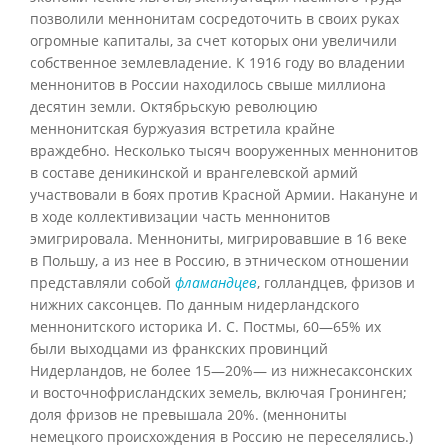
позволили меннонитам сосредоточить в своих руках
огромные капиталы, за счет которых они увеличили
собственное землевладение. К 1916 году во владении
меннонитов в России находилось свыше миллиона
десятин земли. Октябрьскую революцию
меннонитская буржуазия встретила крайне
враждебно. Несколько тысяч вооруженных меннонитов
в составе деникинской и врангелевской армий
участвовали в боях против Красной Армии. Накануне и
в ходе коллективизации часть меннонитов
эмигрировала. Меннониты, мигрировавшие в 16 веке
в Польшу, а из нее в Россию, в этническом отношении
представляли собой
фламандцев
, голландцев, фризов и
нижних саксонцев. По данным нидерландского
меннонитского историка И. С. Постмы, 60—65% их
были выходцами из франкских провинций
Нидерландов, не более 15—20%— из нижнесаксонских
и восточнофрисландских земель, включая Гронинген;
доля фризов не превышала 20%. (меннониты
немецкого происхождения в Россию не переселялись.)