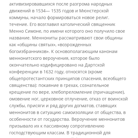
активизировавшихся после разгрома народных
движений в 1534— 1535 годов и Мюнстерской
коммуны, начало формироваться новое религ.
течение. Его возглавил католический священник
Менно Симоне, по имени которого оно получило свое
название. Меннониты рассматривают свои общины
как «общины святых», «возрожденных
богоизбранников». К основополагающим канонам
меннонитского вероучения, которое было
окончательно кодифицировано на Дартской
конференции в 1632 году, относятся (кроме
общепротестантских принципов спасения, всеобщего
священства): покаяние в грехах, сознательное
крещение по вере, хлебопреломление (причащение),
омовение ног, церковное отлучение, отказ от воинской
службы, присяги и ряд других догматов, ставящих
меннонитов в ситуацию самоизоляции от общества, в
особенности от государства. Вероучение меннонитов
призывало их к пассивному сопротивлению
господствующим классам. В традиционной для