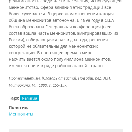
религиозность среди части населения, исповедующей
меннонитство. Сфера влияния этих традиций все
более суживается. В церковном отношении каждая
община меннонитов автономна. В 1898 году в США
была образована Генеральная конференция (в ее
состав вошла часть меннонитов, эмигрировавших из
России), собирающаяся раз в два года, решения
которой не обязательны для меннонитских
конгрегации. В настоящее время в мире
насчитывается около полумиллиона меннонитов,
имеются они и в ряде районов нашей страны.
Протестантизм. [Словарь атеиста]. Под общ. ред. Л.Н.
Митрохина. М., 1990, с. 155-157.
Tags:
Религия
Понятие:
Меннониты