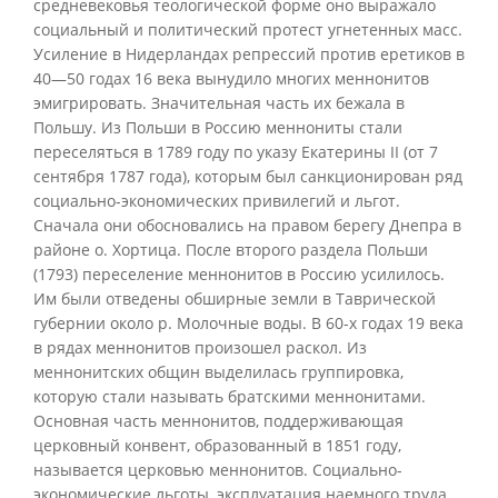
средневековья теологической форме оно выражало
социальный и политический протест угнетенных масс.
Усиление в Нидерландах репрессий против еретиков в
40—50 годах 16 века вынудило многих меннонитов
эмигрировать. Значительная часть их бежала в
Польшу. Из Польши в Россию меннониты стали
переселяться в 1789 году по указу Екатерины II (от 7
сентября 1787 года), которым был санкционирован ряд
социально-экономических привилегий и льгот.
Сначала они обосновались на правом берегу Днепра в
районе о. Хортица. После второго раздела Польши
(1793) переселение меннонитов в Россию усилилось.
Им были отведены обширные земли в Таврической
губернии около р. Молочные воды. В 60-х годах 19 века
в рядах меннонитов произошел раскол. Из
меннонитских общин выделилась группировка,
которую стали называть братскими меннонитами.
Основная часть меннонитов, поддерживающая
церковный конвент, образованный в 1851 году,
называется церковью меннонитов. Социально-
экономические льготы, эксплуатация наемного труда