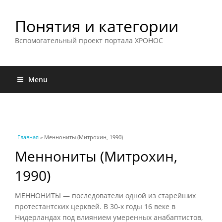
Понятия и категории
Вспомогательный проект портала ХРОНОС
Menu
Вы здесь
Главная
» Меннониты (Митрохин, 1990)
Меннониты (Митрохин,
1990)
МЕННОНИТЫ — последователи одной из старейших
протестантских церквей. В 30-х годы 16 веке в
Нидерландах под влиянием умеренных анабаптистов,