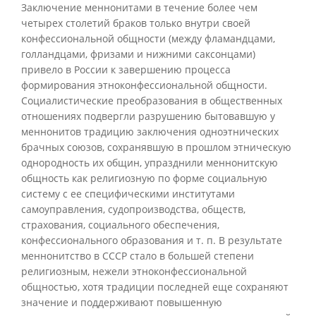
Заключение меннонитами в течение более чем
четырех столетий браков только внутри своей
конфессиональной общности (между фламандцами,
голландцами, фризами и нижними саксонцами)
привело в России к завершению процесса
формирования этноконфессиональной общности.
Социалистические преобразования в общественных
отношениях подвергли разрушению бытовавшую у
меннонитов традицию заключения одноэтнических
брачных союзов, сохранявшую в прошлом этническую
однородность их общин, упразднили меннонитскую
общность как религиозную по форме социальную
систему с ее специфическими институтами
самоуправления, судопроизводства, обществ,
страхования, социального обеспечения,
конфессионального образования и т. п. В результате
меннонитство в СССР стало в большей степени
религиозным, нежели этноконфессиональной
общностью, хотя традиции последней еще сохраняют
значение и поддерживают повышенную