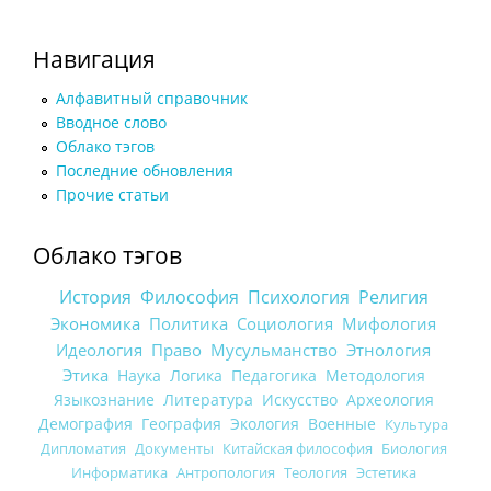
Навигация
Алфавитный справочник
Вводное слово
Облако тэгов
Последние обновления
Прочие статьи
Облако тэгов
История
Философия
Психология
Религия
Экономика
Политика
Социология
Мифология
Идеология
Право
Мусульманство
Этнология
Этика
Наука
Логика
Педагогика
Методология
Языкознание
Литература
Искусство
Археология
Демография
География
Экология
Военные
Культура
Дипломатия
Документы
Китайская философия
Биология
Информатика
Антропология
Теология
Эстетика