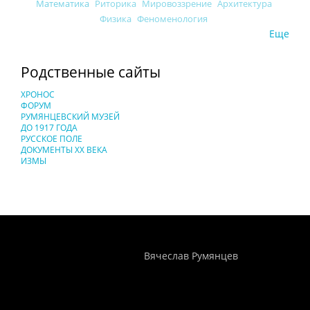
Математика
Риторика
Мировоззрение
Архитектура
Физика
Феноменология
Еще
Родственные сайты
ХРОНОС
ФОРУМ
РУМЯНЦЕВСКИЙ МУЗЕЙ
ДО 1917 ГОДА
РУССКОЕ ПОЛЕ
ДОКУМЕНТЫ XX ВЕКА
ИЗМЫ
Понятия И Категории - Исторический Проект ХРОНОС
WEB-редактор
Вячеслав Румянцев