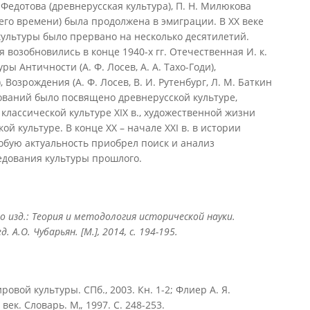
. Федотова (древнерусская культура), П. Н. Милюкова
шего времени) была продолжена в эмиграции. В XX веке
ультуры было прервано на несколько десятилетий.
возобновились в конце 1940-х гг. Отечественная И. к.
ры Античности (А. Ф. Лосев, А. А. Тахо-Годи),
, Возрождения (А. Ф. Лосев, В. И. Рутенбург, Л. М. Баткин
дований было посвящено древнерусской культуре,
 классической культуре XIX в., художественной жизни
кой культуре. В конце XX – начале XXI в. в истории
собую актуальность приобрел поиск и анализ
едования культуры прошлого.
 изд.: Теория и методология исторической науки.
 А.О. Чубарьян. [М.], 2014, с. 194-195.
овой культуры. СПб., 2003. Кн. 1-2; Флиер А. Я.
век. Словарь. М„ 1997. С. 248-253.