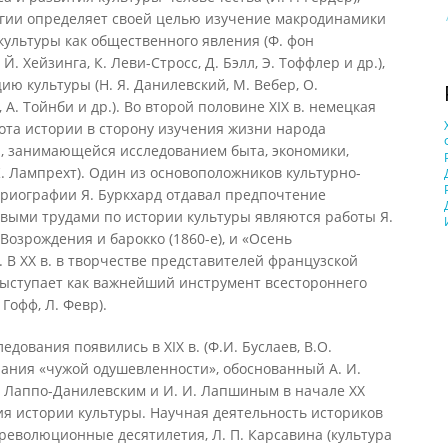
огии определяет своей целью изучение макродинамики
ультуры как общественного явления (Ф. фон
 Й. Хейзинга, К. Леви-Стросс, Д. Бэлл, Э. Тоффлер и др.),
ю культуры (Н. Я. Данилевский, М. Вебер, О.
, А. Тойнби и др.). Во второй половине XIX в. немецкая
ота истории в сторону изучения жизни народа
, занимающейся исследованием быта, экономики,
К. Лампрехт). Один из основоположников культурно-
ориографии Я. Буркхард отдавал предпочтение
овыми трудами по истории культуры являются работы Я.
Возрождения и барокко (1860-е), и «Осень
. В XX в. в творчестве представителей французской
выступает как важнейший инструмент всестороннего
Гофф, Л. Февр).
дования появились в XIX в. (Ф.И. Буслаев, В.О.
ания «чужой одушевленности», обоснованный А. И.
С. Лаппо-Данилевским и И. И. Лапшиным в начале XX
ия истории культуры. Научная деятельность историков
древолюционные десятилетия, Л. П. Карсавина (культура