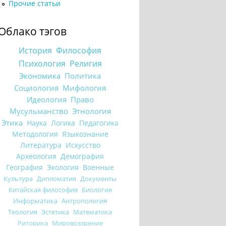
Прочие статьи
Облако тэгов
История
Философия
Психология
Религия
Экономика
Политика
Социология
Мифология
Идеология
Право
Мусульманство
Этнология
Этика
Наука
Логика
Педагогика
Методология
Языкознание
Литература
Искусство
Археология
Демография
География
Экология
Военные
Культура
Дипломатия
Документы
Китайская философия
Биология
Информатика
Антропология
Теология
Эстетика
Математика
Риторика
Мировоззрение