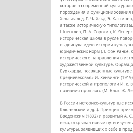
которое в современной культурол
порождения и функционирования к
Хелльвальд, Г. Чайльд, Э. Кассирер,
а также историческую тигюлогизаци
Шпенглер, П. А. Сорокин, К. Ясперс
историческая школа в русле повор
выдвинула идею истории культуры
юридических норм (Л. фон Ранке, 
исторического направления в ист
художественной культуре. Образц
Буркхарда, посвященные культуре 
Средневековья» И. Хёйзинги (1919)
исторической антропологии И. к. 
познания прошлого (М. Блок, Ж. Ле 
В России историко-культурные иссле
Ключевский и др.). Принцип призн
Введенским (1892) и развитый А. 
века, открывал новые пути изучен
культуры, заявивших о себе в пре