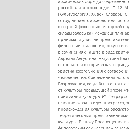
архаических форм до современного
российская энциклопедия. Т. 12. М.
(Культурология. XX век. Словарь. С
сотрудничает с археологией, истор
историей философии, историей нау
складывалась как междисциплинар
принимали участие представители
философии, филологии, искусствоз
в сочинениях Тацита в виде крити
Аврелия Августина (Августина Бла
встречается историческая период
христианского учения о сотворени
человечества. Современная истор
Возрождения, когда была открыта 
от культуры предыдущей эпохи, ч
понимании культуры (Ф. Петрарка 
влияние оказала идея прогресса, 
происхождения культуры рассматри
теоретическими представлениями о
культуры. В эпоху Просвещения в 
философским осмыслением генезиса