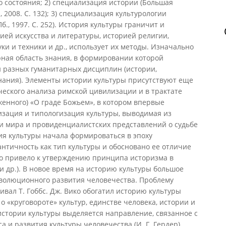
 состояния; 2) специализация истории (Большая
, 2008. С. 132); 3) специализация культурологии
Пб., 1997. С. 252). История культуры граничит и
ией искусства и литературы, историей религии,
ки и техники и др., использует их методы. Изначально
ная область знания, в формировании которой
 разных гуманитарных дисциплин (истории,
нания). Элементы истории культуры присутствуют еще
ческого анализа римской цивилизации и в трактате
женного) «О граде Божьем», в котором впервые
изация и типологизация культуры, выводимая из
и мира и провиденциалистских представлений о судьбе
ия культуры начала формироваться в эпоху
античность как тип культуры и обосновано ее отличие
то привело к утверждению принципа историзма в
и др.). В новое время на историю культуры большое
эволюционного развития человечества. Проблему
вал Т. Гоббс. Дж. Вико обогатил историю культуры
 «круговороте» культур, единстве человека, истории и
истории культуры выделяется направление, связанное с
 и развития культуры человечества (И. Г. Гердер),