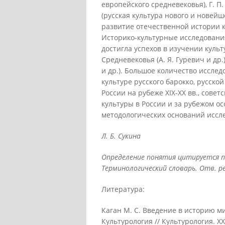
европейского средневековья), Г. П
(русская культура нового и новей
развитие отечественной истории к
Историко-культурные исследования 
достигла успехов в изучении культу
Средневековья (А. Я. Гуревич и др.)
и др.). Большое количество иссле
культуре русского барокко, русской
России на рубеже XIX-XX вв., советс
культуры в России и за рубежом о
методологических оснований иссл
Л. Б. Сукина
Определение понятия цитируется по
Терминологический словарь. Отв. ред.
Литература:
Каган М. С. Введение в историю мир
Культурология // Культурология. XX 