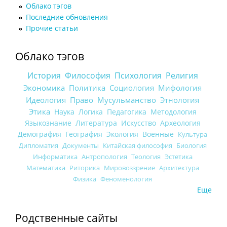
Облако тэгов
Последние обновления
Прочие статьи
Облако тэгов
История
Философия
Психология
Религия
Экономика
Политика
Социология
Мифология
Идеология
Право
Мусульманство
Этнология
Этика
Наука
Логика
Педагогика
Методология
Языкознание
Литература
Искусство
Археология
Демография
География
Экология
Военные
Культура
Дипломатия
Документы
Китайская философия
Биология
Информатика
Антропология
Теология
Эстетика
Математика
Риторика
Мировоззрение
Архитектура
Физика
Феноменология
Еще
Родственные сайты