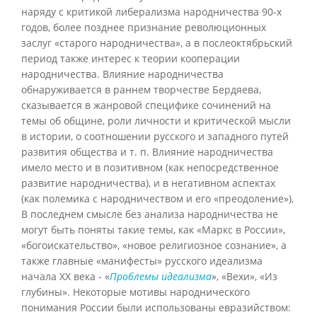
наряду с критикой либерализма народничества 90-х
годов, более позднее признание революционных
заслуг «старого народничества», а в послеоктябрьский
период также интерес к теории кооперации
народничества. Влияние народничества
обнаруживается в раннем творчестве Бердяева,
сказывается в жанровой специфике сочинений на
темы об общине, роли личности и критической мысли
в истории, о соотношении русского и западного путей
развития общества и т. п. Влияние народничества
имело место и в позитивном (как непосредственное
развитие народничества), и в негативном аспектах
(как полемика с народничеством и его «преодоление»),
В последнем смысле без анализа народничества не
могут быть поняты такие темы, как «Маркс в России»,
«богоискательство», «новое религиозное сознание», а
также главные «манифесты» русского идеализма
начала XX века - «
Проблемы идеализма
», «Вехи», «Из
глубины». Некоторые мотивы народнического
понимания России были использованы евразийством: