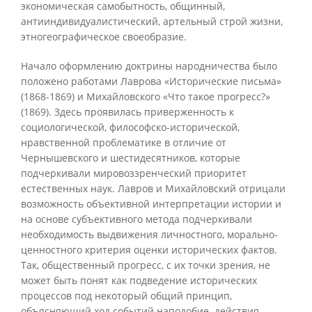
экономическая самобытность, общинный,
антииндивидуалистический, артельный строй жизни,
этногеографическое своеобразие.
Начало оформлению доктрины народничества было
положено работами Лаврова «Исторические письма»
(1868-1869) и Михайловского «Что такое прогресс?»
(1869). Здесь проявилась приверженность к
социологической, философско-исторической,
нравственной проблематике в отличие от
Чернышевского и шестидесятников, которые
подчеркивали мировоззренческий приоритет
естественных наук. Лавров и Михайловский отрицали
возможность объективной интерпретации истории и
на основе субъективного метода подчеркивали
необходимость выдвижения личностного, морально-
ценностного критерия оценки исторических фактов.
Так, общественный прогресс, с их точки зрения, не
может быть понят как подведение исторических
процессов под некоторый общий принцип,
объясняющий ход событий наподобие действия