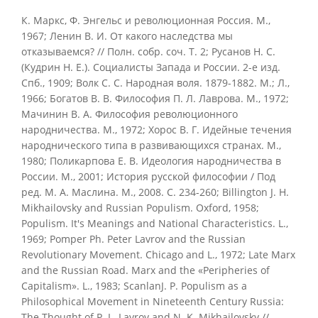
К. Маркс, Ф. Энгельс и революционная Россия. М.,
1967; Ленин В. И. От какого наследства мы
отказываемся? // Полн. собр. соч. Т. 2; Русанов Н. С.
(Кудрин Н. Е.). Социалисты Запада и России. 2-е изд.
Спб., 1909; Волк С. С. Народная воля. 1879-1882. М.; Л.,
1966; Богатов В. В. Философия П. Л. Лаврова. М., 1972;
Мачинин В. А. Философия революционного
народничества. М., 1972; Хорос В. Г. Идейные течения
народнического типа в развивающихся странах. М.,
1980; Поликарпова Е. В. Идеология народничества в
России. М., 2001; История русской философии / Под
ред. М. А. Маслина. М., 2008. С. 234-260; Billington J. Н.
Mikhailovsky and Russian Populism. Oxford, 1958;
Populism. It's Meanings and National Characteristics. L.,
1969; Pomper Ph. Peter Lavrov and the Russian
Revolutionary Movement. Chicago and L., 1972; Late Marx
and the Russian Road. Marx and the «Peripheries of
Capitalism». L., 1983; ScanlanJ. P. Populism as a
Philosophical Movement in Nineteenth Century Russia:
The Thought of P. L. Lavrov and N. K. Mikhailovsky //