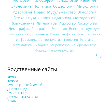
История
Философия
Психология
Религия
Экономика
Политика
Социология
Мифология
Идеология
Право
Мусульманство
Этнология
Этика
Наука
Логика
Педагогика
Методология
Языкознание
Литература
Искусство
Археология
Демография
География
Экология
Военные
Культура
Дипломатия
Документы
Китайская философия
Биология
Информатика
Антропология
Теология
Эстетика
Математика
Риторика
Мировоззрение
Архитектура
Физика
Феноменология
Еще
Родственные сайты
ХРОНОС
ФОРУМ
РУМЯНЦЕВСКИЙ МУЗЕЙ
ДО 1917 ГОДА
РУССКОЕ ПОЛЕ
ДОКУМЕНТЫ XX ВЕКА
ИЗМЫ