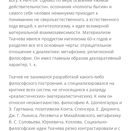
Богу, к Ничто». Однако по мере освоения «живой
действительности», осознания «полноты бытия» и
самого себя человек неминуемо приходит к
пониманию не сверхъестественного, а естественного
хода вещей, к антитеологизму, к идее всемирной
материальной взаимозависимости. Материализм
Ткачева явился продуктом нигилизма 60-х годов и
разделял все его основные черты: отрицательное
отношение к диалектике, метафизике, религиозной
философии. Он имел главным образом декларативный
характер, т. к.
Ткачев не занимался разработкой какого-либо
философского построения, а специализировался на
критике всех систем, не относящихся к разряду
«реалистических» (материалистических). К ним он
относил неокантианство, философию А. Шопенгауэра и
Э. Гартмана, позитивизм Конта, Спенсера, Е. Дюринга,
Дж. Г. Льюиса, Лесевича и Михайловского, метафизику
В. С. Соловьева, Юркевича, Козлова. Социально-
философские идеи Ткачева резко контрастировали и с