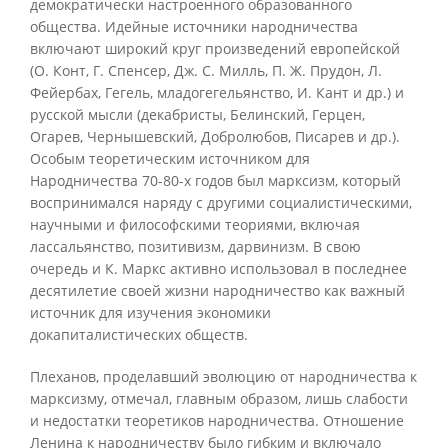
демократически настроенного образованного
общества. Идейные источники народничества
включают широкий круг произведений европейской
(О. Конт, Г. Спенсер, Дж. С. Милль, П. Ж. Прудон, Л.
Фейербах, Гегель, младогегельянство, И. Кант и др.) и
русской мысли (декабристы, Белинский, Герцен,
Огарев, Чернышевский, Добролюбов, Писарев и др.).
Особым теоретическим источником для
Народничества 70-80-х годов был марксизм, который
воспринимался наряду с другими социалистическими,
научными и философскими теориями, включая
лассальянство, позитивизм, дарвинизм. В свою
очередь и К. Маркс активно использовал в последнее
десятилетие своей жизни народничество как важный
источник для изучения экономики
докапиталистических обществ.
Плеханов, проделавший эволюцию от народничества к
марксизму, отмечал, главным образом, лишь слабости
и недостатки теоретиков народничества. Отношение
Ленина к народничеству было гибким и включало