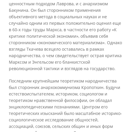
ценностным подходом Лаврова, и с анархизмом
Бакунина. Он был сторонником применения
объективного метода в социальных науках и не
случайно одним из первых положительно оценил еще
в 60-х годы труды Маркса, в частности его работу «К
критике политической экономии», объявив себя
сторонником «экономического материализма». Однако
взгляды Ткачева всецело оставались в рамках
народничества, о чем свидетельствует острая критика
Марксом и Энгельсом его бланкистской
революционной тактики и взглядов на государство.
Последним крупнейшим теоретиком народничества
был сторонник анархокоммунизма Кропоткин. Будучи
естествоиспытателем, историком, социологом и
теоретиком нравственной философии, он обладал
энциклопедическими познаниями. Центром его
теоретических изысканий было масштабное историко-
социологическое исследование общностей,
ассоциаций, союзов, сельских общин и иных форм