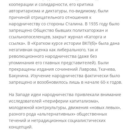
кооперации и солидарности, его критика
авторитаризма и диктатуры, по-видимому, были
причиной отрицательного отношения к
народничеству со стороны Сталина. В 1935 году было
запрещено Общество бывших политкаторжан и
ссыльнопоселенцев, закрыт журнал «Каторга и
ссылка». В «Кратком курсе истории ВКП(б)» была дана
негативная оценка как либерального, так и
революционного народничества (даже без
упоминания его главных представителей). Были
прекращены издания сочинений Лаврова, Ткачева,
Бакунина. Изучение народничества фактически было
запрещено и возобновилось лишь в начале 60-х годов.
На Западе идеи народничества привлекали внимание
исследователей «периферии капитализма»,
молодежной контркультуры, движения «новых левых»,
разного рода «альтернативных» общественных
течений и нетрадиционных социалистических
концепций.