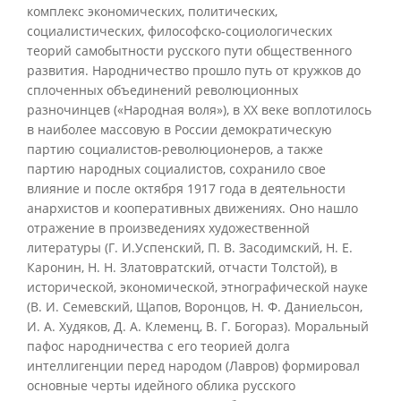
комплекс экономических, политических,
социалистических, философско-социологических
теорий самобытности русского пути общественного
развития. Народничество прошло путь от кружков до
сплоченных объединений революционных
разночинцев («Народная воля»), в XX веке воплотилось
в наиболее массовую в России демократическую
партию социалистов-революционеров, а также
партию народных социалистов, сохранило свое
влияние и после октября 1917 года в деятельности
анархистов и кооперативных движениях. Оно нашло
отражение в произведениях художественной
литературы (Г. И.Успенский, П. В. Засодимский, Н. Е.
Каронин, Н. Н. Златовратский, отчасти Толстой), в
исторической, экономической, этнографической науке
(В. И. Семевский, Щапов, Воронцов, Н. Ф. Даниельсон,
И. А. Худяков, Д. А. Клеменц, В. Г. Богораз). Моральный
пафос народничества с его теорией долга
интеллигенции перед народом (Лавров) формировал
основные черты идейного облика русского