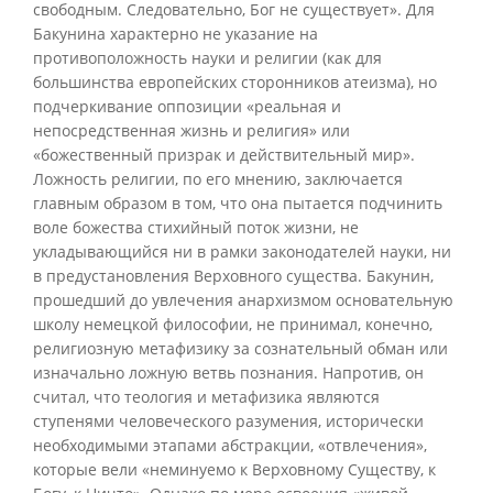
свободным. Следовательно, Бог не существует». Для
Бакунина характерно не указание на
противоположность науки и религии (как для
большинства европейских сторонников атеизма), но
подчеркивание оппозиции «реальная и
непосредственная жизнь и религия» или
«божественный призрак и действительный мир».
Ложность религии, по его мнению, заключается
главным образом в том, что она пытается подчинить
воле божества стихийный поток жизни, не
укладывающийся ни в рамки законодателей науки, ни
в предустановления Верховного существа. Бакунин,
прошедший до увлечения анархизмом основательную
школу немецкой философии, не принимал, конечно,
религиозную метафизику за сознательный обман или
изначально ложную ветвь познания. Напротив, он
считал, что теология и метафизика являются
ступенями человеческого разумения, исторически
необходимыми этапами абстракции, «отвлечения»,
которые вели «неминуемо к Верховному Существу, к