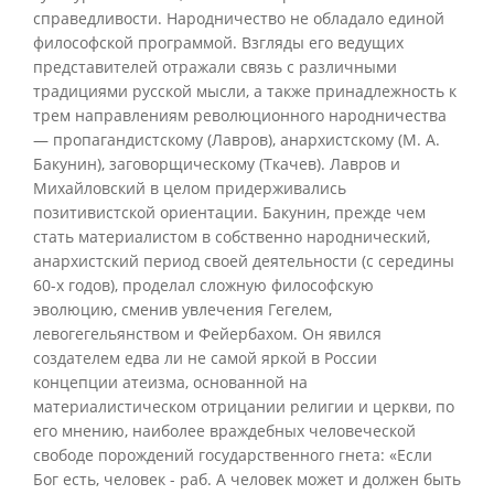
справедливости. Народничество не обладало единой
философской программой. Взгляды его ведущих
представителей отражали связь с различными
традициями русской мысли, а также принадлежность к
трем направлениям революционного народничества
— пропагандистскому (Лавров), анархистскому (М. А.
Бакунин), заговорщическому (Ткачев). Лавров и
Михайловский в целом придерживались
позитивистской ориентации. Бакунин, прежде чем
стать материалистом в собственно народнический,
анархистский период своей деятельности (с середины
60-х годов), проделал сложную философскую
эволюцию, сменив увлечения Гегелем,
левогегельянством и Фейербахом. Он явился
создателем едва ли не самой яркой в России
концепции атеизма, основанной на
материалистическом отрицании религии и церкви, по
его мнению, наиболее враждебных человеческой
свободе порождений государственного гнета: «Если
Бог есть, человек - раб. А человек может и должен быть