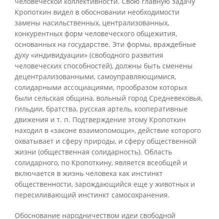
человеческой коллективности. Свою главную задачу
Кропоткин видел в обосновании необходимости
замены насильственных, централизованных,
конкурентных форм человеческого общежития,
основанных на государстве. Эти формы, враждебные
духу «индивидуации» (свободного развития
человеческих способностей), должны быть сменены
децентрализованными, самоуправляющимися,
солидарными ассоциациями, прообразом которых
были сельская община, вольный город Средневековья,
гильдии, братства, русская артель, кооперативные
движения и т. п. Подтверждение этому Кропоткин
находил в «законе взаимопомощи», действие которого
охватывает и сферу природы, и сферу общественной
жизни (общественная солидарность). Область
солидарного, по Кропоткину, является всеобщей и
включается в жизнь человека как инстинкт
общественности, зарождающийся еще у животных и
пересиливающий инстинкт самосохранения.
Обоснование народничеством идеи свободной