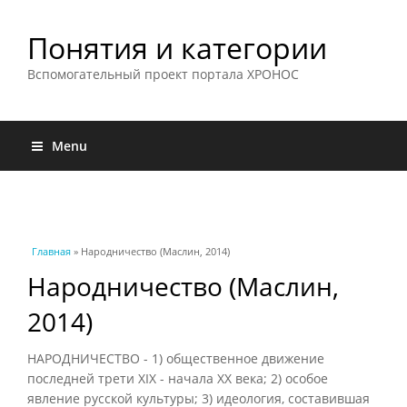
Понятия и категории
Вспомогательный проект портала ХРОНОС
Menu
Вы здесь
Главная
» Народничество (Маслин, 2014)
Народничество (Маслин,
2014)
НАРОДНИЧЕСТВО - 1) общественное движение
последней трети XIX - начала XX века; 2) особое
явление русской культуры; 3) идеология, составившая