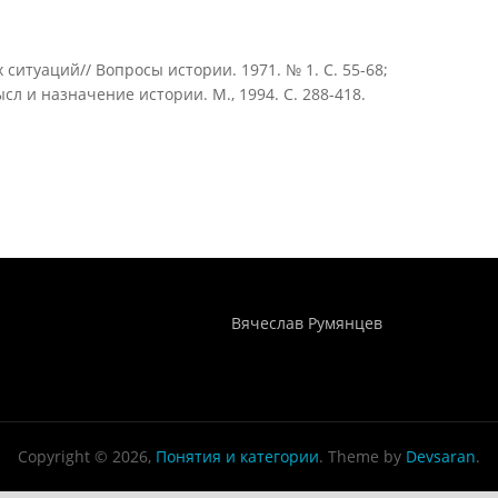
 ситуаций// Вопросы истории. 1971. № 1. С. 55-68;
сл и назначение истории. М., 1994. С. 288-418.
Понятия И Категории - Исторический Проект ХРОНОС
WEB-редактор
Вячеслав Румянцев
Copyright © 2026,
Понятия и категории
. Theme by
Devsaran
.