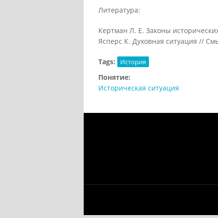
Литература:
Кертман Л. Е. Законы исторических
Ясперс К. Духовная ситуация // Смы
Tags:
История
Понятие:
Историческая ситуация