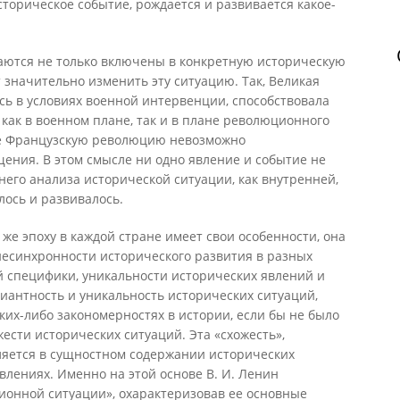
сторическое событие, рождается и развивается какое-
аются не только включены в конкретную историческую
т значительно изменить эту ситуацию. Так, Великая
ь в условиях военной интервенции, способствовала
ак в военном плане, так и в плане революционного
же Французскую революцию невозможно
ения. В этом смысле ни одно явление и событие не
него анализа исторической ситуации, как внутренней,
лось и развивалось.
 же эпоху в каждой стране имеет свои особенности, она
 несинхронности исторического развития в разных
ой специфики, уникальности исторических явлений и
иантность и уникальность исторических ситуаций,
ких-либо закономерностях в истории, если бы не было
ести исторических ситуаций. Эта «схожесть»,
ляется в сущностном содержании исторических
влениях. Именно на этой основе В. И. Ленин
онной ситуации», охарактеризовав ее основные