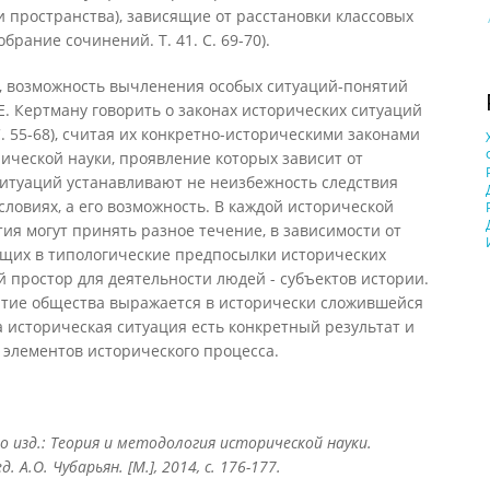
и пространства), зависящие от расстановки классовых
обрание сочинений. Т. 41. С. 69-70).
а, возможность вычленения особых ситуаций-понятий
Е. Кертману говорить о законах исторических ситуаций
 С. 55-68), считая их конкретно-историческими законами
ической науки, проявление которых зависит от
ситуаций устанавливают не неизбежность следствия
ловиях, а его возможность. В каждой исторической
тия могут принять разное течение, в зависимости от
ящих в типологические предпосылки исторических
й простор для деятельности людей - субъектов истории.
витие общества выражается в исторически сложившейся
ма историческая ситуация есть конкретный результат и
элементов исторического процесса.
 изд.: Теория и методология исторической науки.
 А.О. Чубарьян. [М.], 2014, с. 176-177.