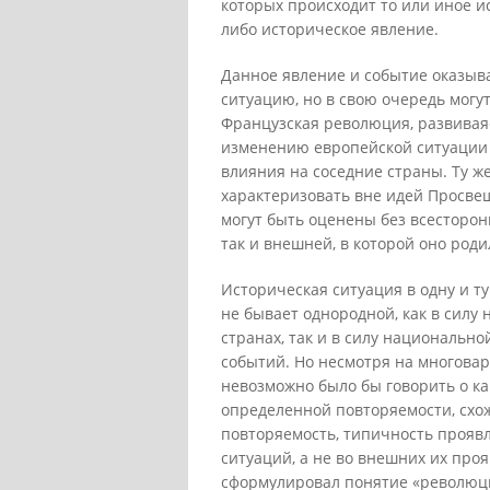
которых происходит то или иное и
либо историческое явление.
Данное явление и событие оказыв
ситуацию, но в свою очередь могу
Французская революция, развиваяс
изменению европейской ситуации к
влияния на соседние страны. Ту 
характеризовать вне идей Просвещ
могут быть оценены без всесторон
так и внешней, в которой оно роди
Историческая ситуация в одну и ту
не бывает однородной, как в силу
странах, так и в силу национальн
событий. Но несмотря на многовар
невозможно было бы говорить о ка
определенной повторяемости, схож
повторяемость, типичность прояв
ситуаций, а не во внешних их проя
сформулировал понятие «революци