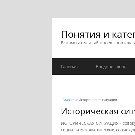
Понятия и кате
Вспомогательный проект портала
Главная
Вводное слово
Вы здесь
Главная
» Историческая ситуация
Историческая си
ИСТОРИЧЕСКАЯ СИТУАЦИЯ - совоку
социально-политических, социокул