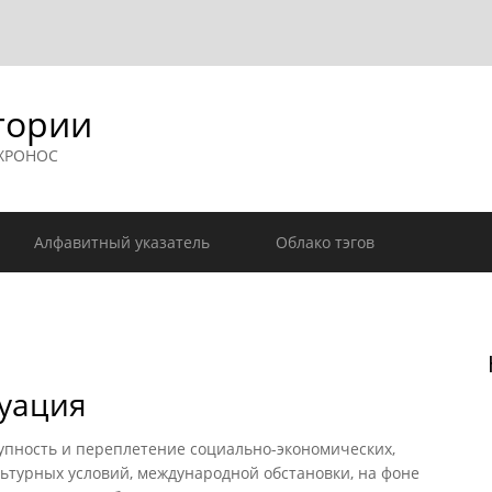
гории
 ХРОНОС
Алфавитный указатель
Облако тэгов
туация
пность и переплетение социально-экономических,
ьтурных условий, международной обстановки, на фоне