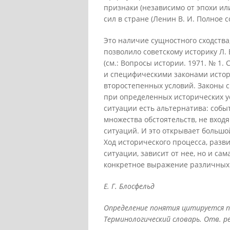
признаки (независимо от эпохи ил
сил в стране (Ленин В. И. Полное с
Это наличие сущностного сходств
позволило советскому историку Л. 
(см.: Вопросы истории. 1971. № 1.
и специфическими законами истор
второстепенных условий. Законы 
при определенных исторических ус
ситуации есть альтернатива: собы
множества обстоятельств, не вход
ситуаций. И это открывает большо
Ход исторического процесса, раз
ситуации, зависит от нее, но и са
конкретное выражение различных 
Е. Г. Блосфельд
Определение понятия цитируется по
Терминологический словарь. Отв. ред.