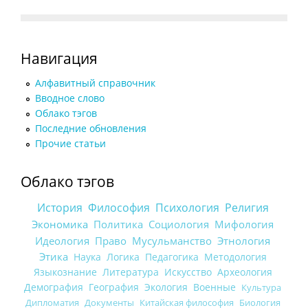
Навигация
Алфавитный справочник
Вводное слово
Облако тэгов
Последние обновления
Прочие статьи
Облако тэгов
История
Философия
Психология
Религия
Экономика
Политика
Социология
Мифология
Идеология
Право
Мусульманство
Этнология
Этика
Наука
Логика
Педагогика
Методология
Языкознание
Литература
Искусство
Археология
Демография
География
Экология
Военные
Культура
Дипломатия
Документы
Китайская философия
Биология