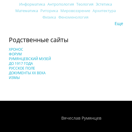
Информатика
Антропология
Теология
Эстетика
Математика
Риторика
Мировоззрение
Архитектура
Физика
Феноменология
Еще
Родственные сайты
ХРОНОС
ФОРУМ
РУМЯНЦЕВСКИЙ МУЗЕЙ
ДО 1917 ГОДА
РУССКОЕ ПОЛЕ
ДОКУМЕНТЫ XX ВЕКА
ИЗМЫ
Понятия И Категории - Исторический Проект ХРОНОС
WEB-редактор
Вячеслав Румянцев