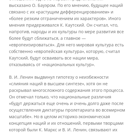
высказано О. Бауэром. По его мнению, будущее наций
связано с их «растущим дифференцированием» и
«более резким отграничением их характеров». Иного
мнения придерживался К. Каутский. Он считал, что,
напротив, народы и их культуры по мере развития все
более будут сближаться, а главное —
«европеизироваться». Для него мировая культура есть
собственно «европейская культура», которую, считал
Каутский, будут осваивать все нации мира,
отказываясь от «национальных культур».
В. И. Ленин выдвинул гипотезу о неизбежности
«слияния наций в высшем синтезе», хотя он не
раскрывал многосложного содержания этого процесса.
Он отмечал только, что национальные различия
«будут держаться еще очень и очень долго даже после
осуществления диктатуры пролетариата во всемирном
масштабе». Но в целом историко-экономическая
концепция наций и их отношений, первыми творцами
которой были К. Маркс и В. И. Ленин, связывают их